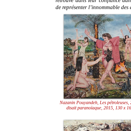
retrouve dans leur confiance da
de représenter l’innommable des 
Nazanin Pouyandeh, Les pétroleuses, 
disait paranoïaque, 2015, 130 x 1