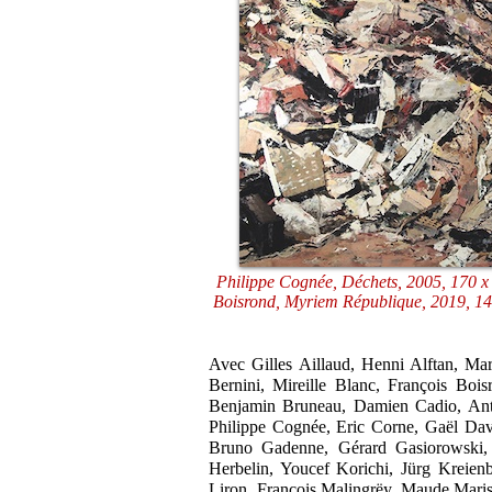
Philippe Cognée, Déchets, 2005, 170 x 2
Boisrond, Myriem République, 2019, 146
Avec Gilles Aillaud, Henni Alftan, Mar
Bernini, Mireille Blanc, François Boi
Benjamin Bruneau, Damien Cadio, Anto
Philippe Cognée, Eric Corne, Gaël Dav
Bruno Gadenne, Gérard Gasiorowski, C
Herbelin, Youcef Korichi, Jürg Kreie
Liron, François Malingrëy, Maude Maris