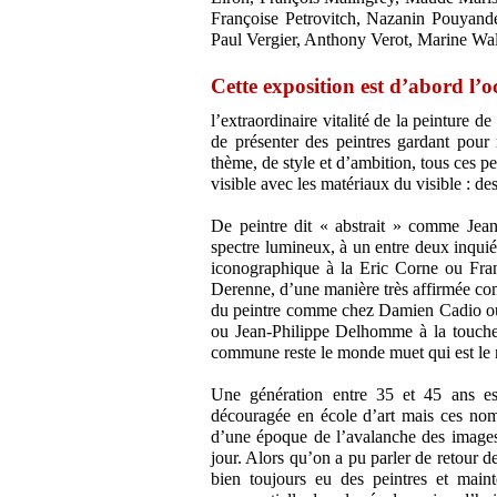
Françoise Petrovitch, Nazanin Pouyande
Paul Vergier, Anthony Verot, Marine Wal
Cette exposition est d’abord l’o
l’extraordinaire vitalité de la peinture d
de présenter des peintres gardant pou
thème, de style et d’ambition, tous ces pe
visible avec les matériaux du visible : de
De peintre dit « abstrait » comme Jean-
spectre lumineux, à un entre deux inqu
iconographique à la Eric Corne ou Fra
Derenne, d’une manière très affirmée co
du peintre comme chez Damien Cadio ou K
ou Jean-Philippe Delhomme à la touche 
commune reste le monde muet qui est le 
Une génération entre 35 et 45 ans est
découragée en école d’art mais ces nomb
d’une époque de l’avalanche des images.
jour. Alors qu’on a pu parler de retour de
bien toujours eu des peintres et mai