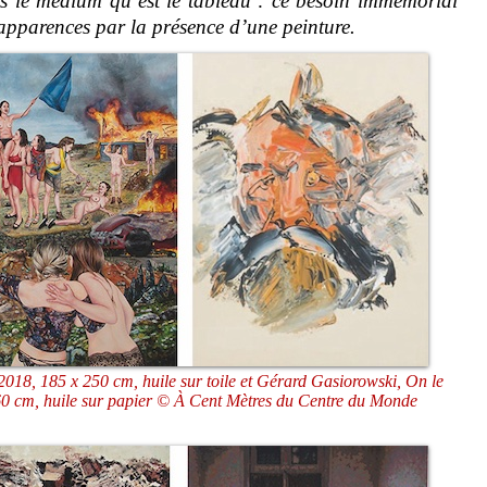
ns le médium qu’est le tableau : ce besoin immémorial
apparences par la présence d’une peinture.
2018, 185 x 250 cm, huile sur toile et Gérard Gasiorowski, On le
60 cm, huile sur papier © À Cent Mètres du Centre du Monde