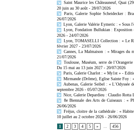
Saint Maurice les Châteauneuf, Quai (29
20 juin au 30 août
- 28/07/2026
Paris, Galerie Sophie Scheidecker : Br
26/07/2026
Lyon, Galerie Valérie Eymeric : « Sous l
Lyon, Fondation Bullukian : Exposition 
2026
- 24/07/2026
Lyon, TOMASELLI Collection : « Le Rhône
février 2027
- 23/07/2026
Cannes, La Malmaison : « Mirages du mo
21/07/2026
Toulouse, Muséum, serre de l’Orangerie 
Du 15 mai au 13 juin 2027
- 20/07/2026
Paris, Galerie Charlot : « My1st » - Editi
Mirmande (Drôme), Eglise Sainte Foy : « 
Aubenas, Galerie Seibel : « L’Odyssée d
septembre 2026
- 05/07/2026
Nice, Galerie Depardieu : Claudio Rotta 
8e Biennale des Arts de Cuiseaux : « Ph
26/06/2026
Fréjus, cloitre de la cathédrale : « Habit
10 juillet au 2 octobre 2026
- 26/06/2026
1
2
3
4
5
»
...
456