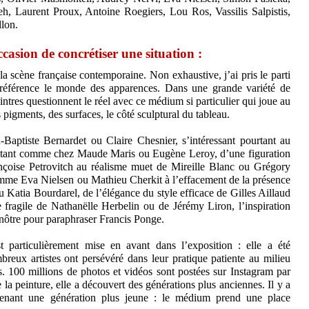
h, Laurent Proux, Antoine Roegiers, Lou Ros, Vassilis Salpistis,
lon.
ccasion de concrétiser une situation :
e la scène française contemporaine. Non exhaustive, j’ai pris le parti
r référence le monde des apparences. Dans une grande variété de
intres questionnent le réel avec ce médium si particulier qui joue au
s pigments, des surfaces, le côté sculptural du tableau.
Baptiste Bernardet ou Claire Chesnier, s’intéressant pourtant au
iétant comme chez Maude Maris ou Eugène Leroy, d’une figuration
nçoise Petrovitch au réalisme muet de Mireille Blanc ou Grégory
mme Eva Nielsen ou Mathieu Cherkit à l’effacement de la présence
atia Bourdarel, de l’élégance du style efficace de Gilles Aillaud
fragile de Nathanëlle Herbelin ou de Jérémy Liron, l’inspiration
nôtre pour paraphraser Francis Ponge.
 particulièrement mise en avant dans l’exposition : elle a été
reux artistes ont persévéré dans leur pratique patiente au milieu
 100 millions de photos et vidéos sont postées sur Instagram par
 la peinture, elle a découvert des générations plus anciennes. Il y a
ntenant une génération plus jeune : le médium prend une place