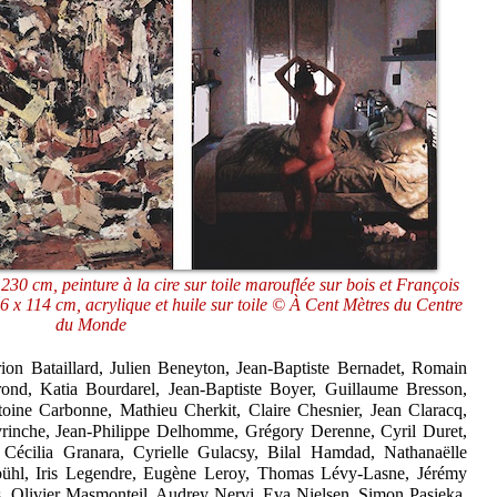
30 cm, peinture à la cire sur toile marouflée sur bois et François
 x 114 cm, acrylique et huile sur toile © À Cent Mètres du Centre
du Monde
ion Bataillard, Julien Beneyton, Jean-Baptiste Bernadet, Romain
srond, Katia Bourdarel, Jean-Baptiste Boyer, Guillaume Bresson,
ine Carbonne, Mathieu Cherkit, Claire Chesnier, Jean Claracq,
rinche, Jean-Philippe Delhomme, Grégory Derenne, Cyril Duret,
écilia Granara, Cyrielle Gulacsy, Bilal Hamdad, Nathanaëlle
nbühl, Iris Legendre, Eugène Leroy, Thomas Lévy-Lasne, Jérémy
, Olivier Masmonteil, Audrey Nervi, Eva Nielsen, Simon Pasieka,