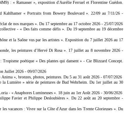
4M9) : « Ramasser », exposition d'Aurélie Ferruel et Florentine Guédon.
ad Kahlhamer « Portraits from Bowery Boulevard ». 22/09 au 7/11/26
-
'éclat de nos marques ». Du 17 septembre au 17 octobre 2026
- 25/07/2026
collective - « Des faits comme défis ». Du 19 septembre au 19 décembre
 et la Saône vus par les artistes ». Exposition du 7 juillet 2026 au 17
nde, les peintures d’Hervé Di Rosa ». 17 juillet au 8 novembre 2026
-
: Tropisme poétique « Des plantes qui dansent » - Cie Blizzard Concept.
on Juillet 2026
- 09/07/2026
Anima », bronzes, photos, peintures. Du 5 au 31 août 2026
- 07/07/2026
e la Lumière » série de peintures de Bud Wehrheim. Du 1er juillet au 30
Loria - « Anaphores Lumineuses ». 18 juin au 1er Août 2026
- 30/06/2026
ilippe Favier et Philippe Desloubières ». Du 22 août au 20 septembre
-
er les vacances : Vivre sur la Côte d'Azur dans les Trente Glorieuses ». Du