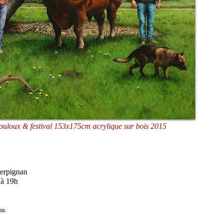
ouloux & festival 153x175cm acrylique sur bois 2015
Perpignan
 à 19h
ois