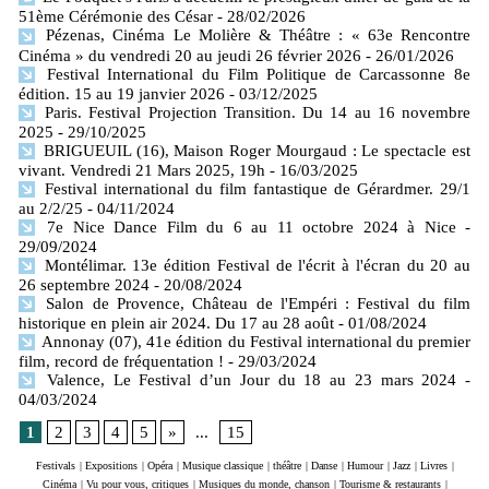
51ème Cérémonie des César
- 28/02/2026
Pézenas, Cinéma Le Molière & Théâtre : « 63e Rencontre
Cinéma » du vendredi 20 au jeudi 26 février 2026
- 26/01/2026
Festival International du Film Politique de Carcassonne 8e
édition. 15 au 19 janvier 2026
- 03/12/2025
Paris. Festival Projection Transition. Du 14 au 16 novembre
2025
- 29/10/2025
BRIGUEUIL (16), Maison Roger Mourgaud : Le spectacle est
vivant. Vendredi 21 Mars 2025, 19h
- 16/03/2025
Festival international du film fantastique de Gérardmer. 29/1
au 2/2/25
- 04/11/2024
7e Nice Dance Film du 6 au 11 octobre 2024 à Nice
-
29/09/2024
Montélimar. 13e édition Festival de l'écrit à l'écran du 20 au
26 septembre 2024
- 20/08/2024
Salon de Provence, Château de l'Empéri : Festival du film
historique en plein air 2024. Du 17 au 28 août
- 01/08/2024
Annonay (07), 41e édition du Festival international du premier
film, record de fréquentation !
- 29/03/2024
Valence, Le Festival d’un Jour du 18 au 23 mars 2024
-
04/03/2024
1
2
3
4
5
»
...
15
Festivals
|
Expositions
|
Opéra
|
Musique classique
|
théâtre
|
Danse
|
Humour
|
Jazz
|
Livres
|
Cinéma
|
Vu pour vous, critiques
|
Musiques du monde, chanson
|
Tourisme & restaurants
|