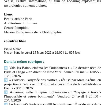
Venise, Festival international du film de Locarno) explorant les
mythologies contemporaines.
Lieux
Beaux-arts de Paris
Auditorium du Louvre
Centre Pompidou
Maison Européenne de la Photographie
en entrée libre
Pierre Aimar
Mis en ligne le Lundi 14 Mars 2022 à 16:09 | Lu 894 fois
Dans la même rubrique :
Vals les Bains, cinéma les Quinconces : « Le dernier rêve de
Frida et Diego » en direct de New York. Samedi 30 mai – 18h55
-
13/05/2026
« Cloisters, l'odyssée des cloitres » réalisé par Marc Azéma, en
projection à l'abbaye du Thoronet et au cloître de la cathédrale de
Fréjus
- 08/05/2026
Auxonne, salle l'Empire : (Ciné-concert "Voyage à travers
l’impossible et autres boniments". Vendredi 24 avril à 20h30
-
20/04/2026
Le Fouquet’s Paris a accueilli le prestigieux dîner de gala de la