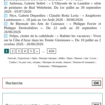
Aubenas, Galerie Seibel : « L’Odyssée de la Lumière » série
de peintures de Bud Wehrheim. Du 1er juillet au 30 septembre
2026
- 05/07/2026
Nice, Galerie Depardieu : Claudio Rotta Loria - « Anaphores
Lumineuses ». 18 juin au 1er Août 2026
- 30/06/2026
8e Biennale des Arts de Cuiseaux : « Philippe Favier et
Philippe Desloubières ». Du 22 août au 20 septembre
-
26/06/2026
Fréjus, cloitre de la cathédrale : « Habiter les vacances : Vivre
sur la Côte d'Azur dans les Trente Glorieuses ». Du 10 juillet au 2
octobre 2026
- 26/06/2026
1
2
3
4
5
»
...
456
Festivals
|
Expositions
|
Opéra
|
Musique classique
|
théâtre
|
Danse
|
Humour
|
Jazz
|
Livres
|
Cinéma
|
Vu pour vous, critiques
|
Musiques du monde, chanson
|
Tourisme & restaurants
|
Evénements
|
Téléchargements
Inscription à la newsletter