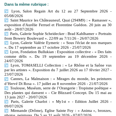
Dans la même rubrique :
Lyon, Salon Regain Art du 12 au 27 Septembre 2026
-
05/08/2026
Saint Maurice les Châteauneuf, Quai (294M9) : « Ramasser »,
exposition d'Aurélie Ferruel et Florentine Guédon. 20 juin au 30
août
- 28/07/2026
Paris, Galerie Sophie Scheidecker : Brad Kahlhamer « Portraits
from Bowery Boulevard ». 22/09 au 7/11/26
- 26/07/2026
Lyon, Galerie Valérie Eymeric : « Sous l'éclat de nos marques
». Du 17 septembre au 17 octobre 2026
- 25/07/2026
Lyon, Fondation Bullukian : Exposition collective - « Des faits
comme défis ». Du 19 septembre au 19 décembre 2026
-
24/07/2026
Lyon, TOMASELLI Collection : « Le Rhône et la Saône vus
par les artistes ». Exposition du 7 juillet 2026 au 17 février 2027
-
23/07/2026
Cannes, La Malmaison : « Mirages du monde, les peintures
d’Hervé Di Rosa ». 17 juillet au 8 novembre 2026
- 21/07/2026
Toulouse, Muséum, serre de l’Orangerie : Tropisme poétique «
Des plantes qui dansent » - Cie Blizzard Concept. Du 15 mai au
13 juin 2027
- 20/07/2026
Paris, Galerie Charlot : « My1st » - Edition Juillet 2026
-
09/07/2026
Mirmande (Drôme), Eglise Sainte Foy : « Anima », bronzes,
photos, peintures. Du 5 au 31 août 2026
- 07/07/2026