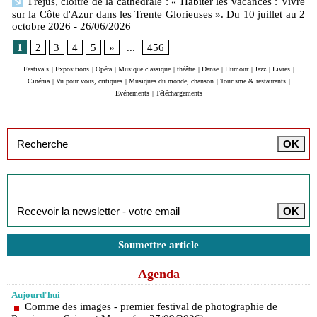
Fréjus, cloitre de la cathédrale : « Habiter les vacances : Vivre
sur la Côte d'Azur dans les Trente Glorieuses ». Du 10 juillet au 2
octobre 2026
- 26/06/2026
1
2
3
4
5
»
...
456
Festivals
|
Expositions
|
Opéra
|
Musique classique
|
théâtre
|
Danse
|
Humour
|
Jazz
|
Livres
|
Cinéma
|
Vu pour vous, critiques
|
Musiques du monde, chanson
|
Tourisme & restaurants
|
Evénements
|
Téléchargements
Inscription à la newsletter
Soumettre article
Agenda
Aujourd'hui
Comme des images - premier festival de photographie de