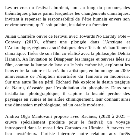
Les œuvres du festival abordent, tout au long du parcours, des
thématiques phares parmi lesquelles les changements climatiques,
invitant à repenser la responsabilité de l’être humain envers son
environnement, qu’il soit polaire, insulaire ou forestier.
Julian Charrière ouvre ce festival avec Towards No Earthly Pole –
Conway (2019), offrant une plongée dans l’Arctique et
l’Antarctique, régions caractéristiques des effets du réchauffement
climatique. Tirées de son film co-réalisé avec la philosophe Dehlia
Hannah, An Invitation to Disappear, les images et œuvres liées au
film, comme la lampe de lave ou le bois carbonisé, explorent les
liens entre la nature et la création artistique, en hommage au 200e
anniversaire de l’éruption meurtrière du Tambora en Indonésie.
Sur une autre île en péril, Richard Pak explore le destin tragique
de Nauru, dévastée par l’exploitation du phosphate. Dans son
installation photographique, il capture la beauté perdue des
paysages en ruines et les altère chimiquement, leur donnant ainsi
une dimension mythologique, tel un oracle moderne.
Andrea Olga Mantovani propose avec Racines, (2020 à 2025 –
œuvre spécialement produite pour le festival) un voyage
introspectif dans le massif des Carpates en Ukraine. À travers ce
lieu mystérieux, l’artiste interroge notre relation aux forêts