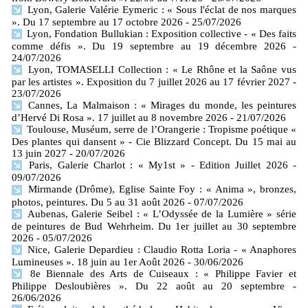
Lyon, Galerie Valérie Eymeric : « Sous l'éclat de nos marques
». Du 17 septembre au 17 octobre 2026
- 25/07/2026
Lyon, Fondation Bullukian : Exposition collective - « Des faits
comme défis ». Du 19 septembre au 19 décembre 2026
-
24/07/2026
Lyon, TOMASELLI Collection : « Le Rhône et la Saône vus
par les artistes ». Exposition du 7 juillet 2026 au 17 février 2027
-
23/07/2026
Cannes, La Malmaison : « Mirages du monde, les peintures
d’Hervé Di Rosa ». 17 juillet au 8 novembre 2026
- 21/07/2026
Toulouse, Muséum, serre de l’Orangerie : Tropisme poétique «
Des plantes qui dansent » - Cie Blizzard Concept. Du 15 mai au
13 juin 2027
- 20/07/2026
Paris, Galerie Charlot : « My1st » - Edition Juillet 2026
-
09/07/2026
Mirmande (Drôme), Eglise Sainte Foy : « Anima », bronzes,
photos, peintures. Du 5 au 31 août 2026
- 07/07/2026
Aubenas, Galerie Seibel : « L’Odyssée de la Lumière » série
de peintures de Bud Wehrheim. Du 1er juillet au 30 septembre
2026
- 05/07/2026
Nice, Galerie Depardieu : Claudio Rotta Loria - « Anaphores
Lumineuses ». 18 juin au 1er Août 2026
- 30/06/2026
8e Biennale des Arts de Cuiseaux : « Philippe Favier et
Philippe Desloubières ». Du 22 août au 20 septembre
-
26/06/2026