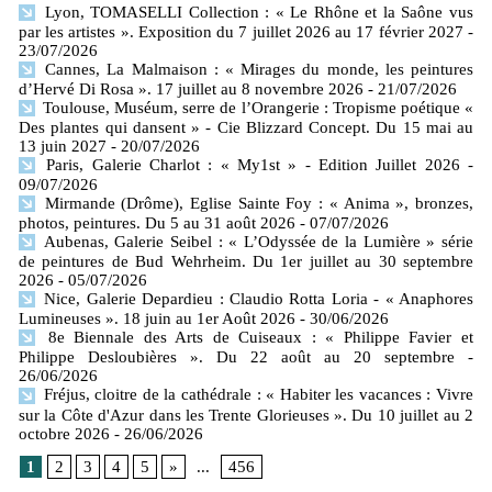
Lyon, TOMASELLI Collection : « Le Rhône et la Saône vus
par les artistes ». Exposition du 7 juillet 2026 au 17 février 2027
-
23/07/2026
Cannes, La Malmaison : « Mirages du monde, les peintures
d’Hervé Di Rosa ». 17 juillet au 8 novembre 2026
- 21/07/2026
Toulouse, Muséum, serre de l’Orangerie : Tropisme poétique «
Des plantes qui dansent » - Cie Blizzard Concept. Du 15 mai au
13 juin 2027
- 20/07/2026
Paris, Galerie Charlot : « My1st » - Edition Juillet 2026
-
09/07/2026
Mirmande (Drôme), Eglise Sainte Foy : « Anima », bronzes,
photos, peintures. Du 5 au 31 août 2026
- 07/07/2026
Aubenas, Galerie Seibel : « L’Odyssée de la Lumière » série
de peintures de Bud Wehrheim. Du 1er juillet au 30 septembre
2026
- 05/07/2026
Nice, Galerie Depardieu : Claudio Rotta Loria - « Anaphores
Lumineuses ». 18 juin au 1er Août 2026
- 30/06/2026
8e Biennale des Arts de Cuiseaux : « Philippe Favier et
Philippe Desloubières ». Du 22 août au 20 septembre
-
26/06/2026
Fréjus, cloitre de la cathédrale : « Habiter les vacances : Vivre
sur la Côte d'Azur dans les Trente Glorieuses ». Du 10 juillet au 2
octobre 2026
- 26/06/2026
1
2
3
4
5
»
...
456