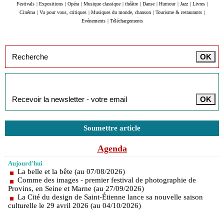
Festivals
|
Expositions
|
Opéra
|
Musique classique
|
théâtre
|
Danse
|
Humour
|
Jazz
|
Livres
|
Cinéma
|
Vu pour vous, critiques
|
Musiques du monde, chanson
|
Tourisme & restaurants
|
Evénements
|
Téléchargements
Inscription à la newsletter
Soumettre article
Agenda
Aujourd'hui
La belle et la bête (au 07/08/2026)
Comme des images - premier festival de photographie de
Provins, en Seine et Marne (au 27/09/2026)
La Cité du design de Saint-Étienne lance sa nouvelle saison
culturelle le 29 avril 2026 (au 04/10/2026)