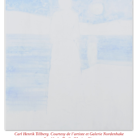
Carl Henrik Tillberg. Courtesy de l’artiste et Galerie Nordenhake