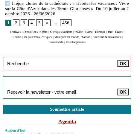
Fréjus, cloitre de la cathédrale : « Habiter les vacances : Vivre
sur la Côte d'Azur dans les Trente Glorieuses ». Du 10 juillet au 2
octobre 2026
- 26/06/2026
1
2
3
4
5
»
...
456
Festivals
|
Expositions
|
Opéra
|
Musique classique
|
théâtre
|
Danse
|
Humour
|
Jazz
|
Livres
|
Cinéma
|
Vu pour vous, critiques
|
Musiques du monde, chanson
|
Tourisme & restaurants
|
Evénements
|
Téléchargements
Inscription à la newsletter
Soumettre article
Agenda
Aujourd'hui