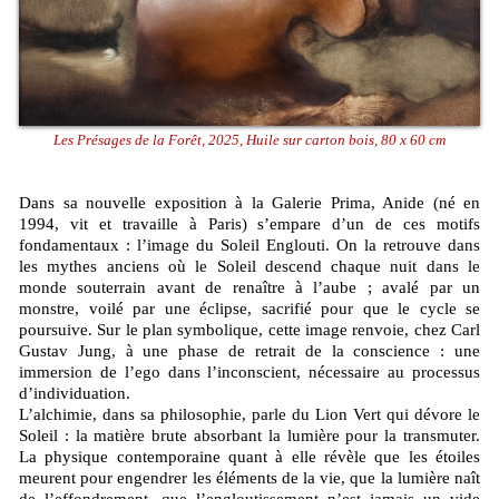
Les Présages de la Forêt, 2025, Huile sur carton bois, 80 x 60 cm
Dans sa nouvelle exposition à la Galerie Prima, Anide (né en
1994, vit et travaille à Paris) s’empare d’un de ces motifs
fondamentaux : l’image du Soleil Englouti. On la retrouve dans
les mythes anciens où le Soleil descend chaque nuit dans le
monde souterrain avant de renaître à l’aube ; avalé par un
monstre, voilé par une éclipse, sacrifié pour que le cycle se
poursuive. Sur le plan symbolique, cette image renvoie, chez Carl
Gustav Jung, à une phase de retrait de la conscience : une
immersion de l’ego dans l’inconscient, nécessaire au processus
d’individuation.
L’alchimie, dans sa philosophie, parle du Lion Vert qui dévore le
Soleil : la matière brute absorbant la lumière pour la transmuter.
La physique contemporaine quant à elle révèle que les étoiles
meurent pour engendrer les éléments de la vie, que la lumière naît
de l’effondrement, que l’engloutissement n’est jamais un vide