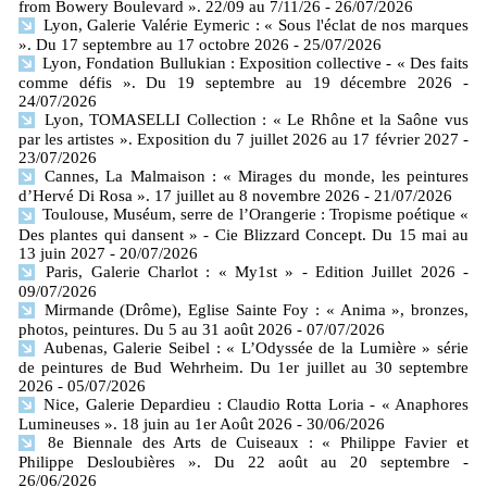
from Bowery Boulevard ». 22/09 au 7/11/26
- 26/07/2026
Lyon, Galerie Valérie Eymeric : « Sous l'éclat de nos marques
». Du 17 septembre au 17 octobre 2026
- 25/07/2026
Lyon, Fondation Bullukian : Exposition collective - « Des faits
comme défis ». Du 19 septembre au 19 décembre 2026
-
24/07/2026
Lyon, TOMASELLI Collection : « Le Rhône et la Saône vus
par les artistes ». Exposition du 7 juillet 2026 au 17 février 2027
-
23/07/2026
Cannes, La Malmaison : « Mirages du monde, les peintures
d’Hervé Di Rosa ». 17 juillet au 8 novembre 2026
- 21/07/2026
Toulouse, Muséum, serre de l’Orangerie : Tropisme poétique «
Des plantes qui dansent » - Cie Blizzard Concept. Du 15 mai au
13 juin 2027
- 20/07/2026
Paris, Galerie Charlot : « My1st » - Edition Juillet 2026
-
09/07/2026
Mirmande (Drôme), Eglise Sainte Foy : « Anima », bronzes,
photos, peintures. Du 5 au 31 août 2026
- 07/07/2026
Aubenas, Galerie Seibel : « L’Odyssée de la Lumière » série
de peintures de Bud Wehrheim. Du 1er juillet au 30 septembre
2026
- 05/07/2026
Nice, Galerie Depardieu : Claudio Rotta Loria - « Anaphores
Lumineuses ». 18 juin au 1er Août 2026
- 30/06/2026
8e Biennale des Arts de Cuiseaux : « Philippe Favier et
Philippe Desloubières ». Du 22 août au 20 septembre
-
26/06/2026