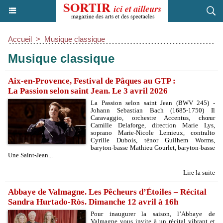
Accueil
>
Musique classique
Musique classique
Aix-en-Provence, Festival de Pâques au GTP :
La Passion selon saint Jean. Le 3 avril 2026
La Passion selon saint Jean (BWV 245) -
Johann Sebastian Bach (1685-1750) Il
Caravaggio, orchestre Accentus, chœur
Camille Delaforge, direction Marie Lys,
soprano Marie-Nicole Lemieux, contralto
Cyrille Dubois, ténor Guilhem Worms,
baryton-basse Mathieu Gourlet, baryton-basse
Une Saint-Jean...
Lire la suite
Abbaye de Valmagne. Les Pêcheurs d’Étoiles – Récital
Sandra Hurtado-Ròs. Dimanche 12 avril à 16h
Pour inaugurer la saison, l’Abbaye de
Valmagne vous invite à un récital vibrant et