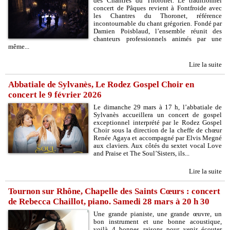
des Chantres du Thoronet. Le traditionnel
concert de Pâques revient à Fontfroide avec
les Chantres du Thoronet, référence
incontournable du chant grégorien. Fondé par
Damien Poisblaud, l’ensemble réunit des
chanteurs professionnels animés par une
même...
Lire la suite
Abbatiale de Sylvanès, Le Rodez Gospel Choir en
concert le 9 février 2026
Le dimanche 29 mars à 17 h, l’abbatiale de
Sylvanès accueillera un concert de gospel
exceptionnel interprété par le Rodez Gospel
Choir sous la direction de la cheffe de chœur
Renée Agaya et accompagné par Elvis Megné
aux claviers. Aux côtés du sextet vocal Love
and Praise et The Soul’Sisters, ils...
Lire la suite
Tournon sur Rhône, Chapelle des Saints Cœurs : concert
de Rebecca Chaillot, piano. Samedi 28 mars à 20 h 30
Une grande pianiste, une grande œuvre, un
bon instrument et une bonne acoustique,
voilà 4 bonnes raisons pour venir écouter