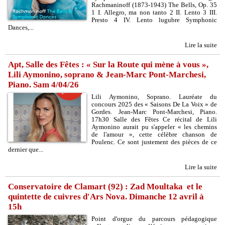
Rachmaninoff (1873-1943) The Bells, Op. 35
1 I. Allegro, ma non tanto 2 II. Lento 3 III.
Presto 4 IV. Lento lugubre Symphonic
Dances,...
Lire la suite
Apt, Salle des Fêtes : « Sur la Route qui mène à vous »,
Lili Aymonino, soprano & Jean-Marc Pont-Marchesi,
Piano. Sam 4/04/26
Lili Aymonino, Soprano. Lauréate du
concours 2025 des « Saisons De La Voix » de
Gordes. Jean-Marc Pont-Marchesi, Piano.
17h30 Salle des Fêtes Ce récital de Lili
Aymonino aurait pu s'appeler « les chemins
de l'amour », cette célèbre chanson de
Poulenc. Ce sont justement des pièces de ce
dernier que...
Lire la suite
Conservatoire de Clamart (92) : Zad Moultaka et le
quintette de cuivres d'Ars Nova. Dimanche 12 avril à
15h
Point d'orgue du parcours pédagogique