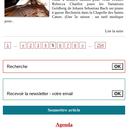
Rebecca Chaillot jouer les Variations
Goldberg de Johann Sebastian Bach sur piano
à queue Bechstein dans la Chapelle des Saints
Cœurs. (Une 5e raison : un tarif modique
pour...
Lire la suite
1
...
«
2
3
4
5
6
7
8
»
...
254
Inscription à la newsletter
Soumettre article
Agenda