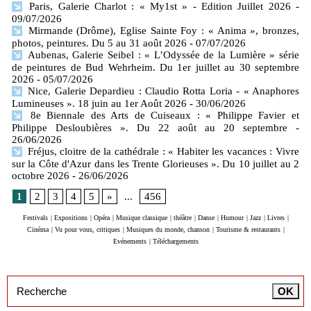
Paris, Galerie Charlot : « My1st » - Edition Juillet 2026
-
09/07/2026
Mirmande (Drôme), Eglise Sainte Foy : « Anima », bronzes,
photos, peintures. Du 5 au 31 août 2026
- 07/07/2026
Aubenas, Galerie Seibel : « L’Odyssée de la Lumière » série
de peintures de Bud Wehrheim. Du 1er juillet au 30 septembre
2026
- 05/07/2026
Nice, Galerie Depardieu : Claudio Rotta Loria - « Anaphores
Lumineuses ». 18 juin au 1er Août 2026
- 30/06/2026
8e Biennale des Arts de Cuiseaux : « Philippe Favier et
Philippe Desloubières ». Du 22 août au 20 septembre
-
26/06/2026
Fréjus, cloitre de la cathédrale : « Habiter les vacances : Vivre
sur la Côte d'Azur dans les Trente Glorieuses ». Du 10 juillet au 2
octobre 2026
- 26/06/2026
1
2
3
4
5
»
...
456
Festivals
|
Expositions
|
Opéra
|
Musique classique
|
théâtre
|
Danse
|
Humour
|
Jazz
|
Livres
|
Cinéma
|
Vu pour vous, critiques
|
Musiques du monde, chanson
|
Tourisme & restaurants
|
Evénements
|
Téléchargements