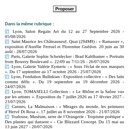
Dans la même rubrique :
Lyon, Salon Regain Art du 12 au 27 Septembre 2026
-
05/08/2026
Saint Maurice les Châteauneuf, Quai (294M9) : « Ramasser »,
exposition d'Aurélie Ferruel et Florentine Guédon. 20 juin au 30
août
- 28/07/2026
Paris, Galerie Sophie Scheidecker : Brad Kahlhamer « Portraits
from Bowery Boulevard ». 22/09 au 7/11/26
- 26/07/2026
Lyon, Galerie Valérie Eymeric : « Sous l'éclat de nos marques
». Du 17 septembre au 17 octobre 2026
- 25/07/2026
Lyon, Fondation Bullukian : Exposition collective - « Des faits
comme défis ». Du 19 septembre au 19 décembre 2026
-
24/07/2026
Lyon, TOMASELLI Collection : « Le Rhône et la Saône vus
par les artistes ». Exposition du 7 juillet 2026 au 17 février 2027
-
23/07/2026
Cannes, La Malmaison : « Mirages du monde, les peintures
d’Hervé Di Rosa ». 17 juillet au 8 novembre 2026
- 21/07/2026
Toulouse, Muséum, serre de l’Orangerie : Tropisme poétique «
Des plantes qui dansent » - Cie Blizzard Concept. Du 15 mai au
13 juin 2027
- 20/07/2026