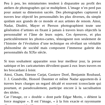
Peu à peu, les miniaturistes tendent à disparaitre au profit des
ateliers de photographes qui se multiplient. L’image n’en perd pas
pour autant sa dimension sacrée. Des photographes capturent à
travers leur objectif les personnalités les plus diverses, du simple
quidam aux grands de ce monde et aux artistes de renom. Ainsi,
Nadar, Disdéri, Mayer et Pierson photographient toute une
génération d’artistes en fixant à jamais à travers leurs objectifs la
personnalité et l’âme de leurs sujets. Ces épreuves, et plus
particulièrement les photos-cartes, témoignent non seulement de
l’histoire de l’évolution d’une technique en révélant un véritable
phénomène de société mais composent l’immense galerie des
personnalités du XIXe siècle.
Si tous souhaitent apparaitre sous leur meilleur jour, la presse
satirique et les caricaturistes dévoilent quant à eux leurs travers en
les brocardant à loisir.
Ainsi, Cham, Etienne Carjat, Gustave Doré, Benjamin Roubaud,
J. J. Grandville, Honoré Daumier et même Nadar apportent-ils à
travers leurs charges un regard décalé et souvent iconoclaste qui
pourtant, et paradoxalement, participe encore à la sacralisation
des idoles.
Car l’image, ce « double » dont parle Edgar Morin, « détient la
force magique ». Il est l’image, « à la fois exacte et rayonnante