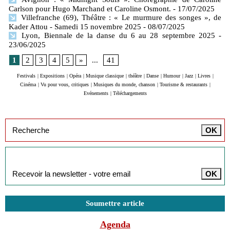
Carlson pour Hugo Marchand et Caroline Osmont.
- 17/07/2025
Villefranche (69), Théâtre : « Le murmure des songes », de
Kader Attou - Samedi 15 novembre 2025
- 08/07/2025
Lyon, Biennale de la danse du 6 au 28 septembre 2025
-
23/06/2025
1
2
3
4
5
»
...
41
Festivals
|
Expositions
|
Opéra
|
Musique classique
|
théâtre
|
Danse
|
Humour
|
Jazz
|
Livres
|
Cinéma
|
Vu pour vous, critiques
|
Musiques du monde, chanson
|
Tourisme & restaurants
|
Evénements
|
Téléchargements
Inscription à la newsletter
Soumettre article
Agenda