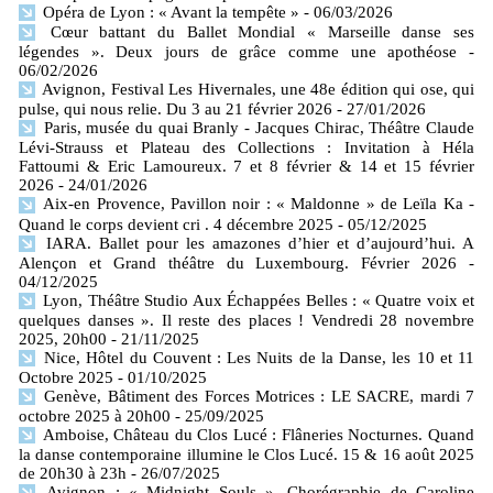
Opéra de Lyon : « Avant la tempête »
- 06/03/2026
Cœur battant du Ballet Mondial « Marseille danse ses
légendes ». Deux jours de grâce comme une apothéose
-
06/02/2026
Avignon, Festival Les Hivernales, une 48e édition qui ose, qui
pulse, qui nous relie. Du 3 au 21 février 2026
- 27/01/2026
Paris, musée du quai Branly - Jacques Chirac, Théâtre Claude
Lévi-Strauss et Plateau des Collections : Invitation à Héla
Fattoumi & Eric Lamoureux. 7 et 8 février & 14 et 15 février
2026
- 24/01/2026
Aix-en Provence, Pavillon noir : « Maldonne » de Leïla Ka -
Quand le corps devient cri . 4 décembre 2025
- 05/12/2025
IARA. Ballet pour les amazones d’hier et d’aujourd’hui. A
Alençon et Grand théâtre du Luxembourg. Février 2026
-
04/12/2025
Lyon, Théâtre Studio Aux Échappées Belles : « Quatre voix et
quelques danses ». Il reste des places ! Vendredi 28 novembre
2025, 20h00
- 21/11/2025
Nice, Hôtel du Couvent : Les Nuits de la Danse, les 10 et 11
Octobre 2025
- 01/10/2025
Genève, Bâtiment des Forces Motrices : LE SACRE, mardi 7
octobre 2025 à 20h00
- 25/09/2025
Amboise, Château du Clos Lucé : Flâneries Nocturnes. Quand
la danse contemporaine illumine le Clos Lucé. 15 & 16 août 2025
de 20h30 à 23h
- 26/07/2025
Avignon : « Midnight Souls ». Chorégraphie de Caroline