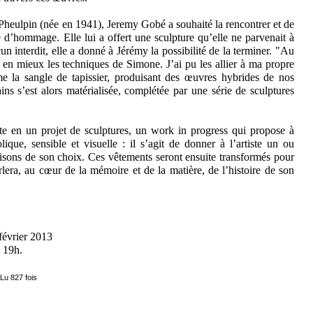
e Pheulpin (née en 1941), Jeremy Gobé a souhaité la rencontrer et de
e d’hommage. Elle lui a offert une sculpture qu’elle ne parvenait à
 interdit, elle a donné à Jérémy la possibilité de la terminer. "Au
 en mieux les techniques de Simone. J’ai pu les allier à ma propre
 la sangle de tapissier, produisant des œuvres hybrides de nos
ns s’est alors matérialisée, complétée par une série de sculptures
ste en un projet de sculptures, un work in progress qui propose à
que, sensible et visuelle : il s’agit de donner à l’artiste un ou
aisons de son choix. Ces vêtements seront ensuite transformés pour
lera, au cœur de la mémoire et de la matière, de l’histoire de son
février 2013
 19h.
Lu 827 fois