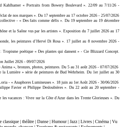
ad Kahlhamer « Portraits from Bowery Boulevard ». 22/09 au 7/11/26
-
'éclat de nos marques ». Du 17 septembre au 17 octobre 2026
- 25/07/2026
collective - « Des faits comme défis ». Du 19 septembre au 19 décembre
 et la Saône vus par les artistes ». Exposition du 7 juillet 2026 au 17
nde, les peintures d’Hervé Di Rosa ». 17 juillet au 8 novembre 2026
-
: Tropisme poétique « Des plantes qui dansent » - Cie Blizzard Concept.
on Juillet 2026
- 09/07/2026
Anima », bronzes, photos, peintures. Du 5 au 31 août 2026
- 07/07/2026
e la Lumière » série de peintures de Bud Wehrheim. Du 1er juillet au 30
Loria - « Anaphores Lumineuses ». 18 juin au 1er Août 2026
- 30/06/2026
ilippe Favier et Philippe Desloubières ». Du 22 août au 20 septembre
-
er les vacances : Vivre sur la Côte d'Azur dans les Trente Glorieuses ». Du
 classique
|
théâtre
|
Danse
|
Humour
|
Jazz
|
Livres
|
Cinéma
|
Vu
du monde, chanson
|
Tourisme & restaurants
|
Evénements
|