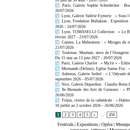
20 juin au 30 août
- 28/07/2026
Paris, Galerie Sophie Scheidecker : Br
26/07/2026
Lyon, Galerie Valérie Eymeric : « Sous l
Lyon, Fondation Bullukian : Exposition 
2026
- 24/07/2026
Lyon, TOMASELLI Collection : « Le Rhône
février 2027
- 23/07/2026
Cannes, La Malmaison : « Mirages du mo
21/07/2026
Toulouse, Muséum, serre de l’Orangerie 
Du 15 mai au 13 juin 2027
- 20/07/2026
Paris, Galerie Charlot : « My1st » - Editi
Mirmande (Drôme), Eglise Sainte Foy : « 
Aubenas, Galerie Seibel : « L’Odyssée d
septembre 2026
- 05/07/2026
Nice, Galerie Depardieu : Claudio Rotta 
8e Biennale des Arts de Cuiseaux : « Ph
26/06/2026
Fréjus, cloitre de la cathédrale : « Habit
10 juillet au 2 octobre 2026
- 26/06/2026
1
2
3
4
5
»
...
456
Festivals
|
Expositions
|
Opéra
|
Musique
pour vous, critiques
|
Musiques 