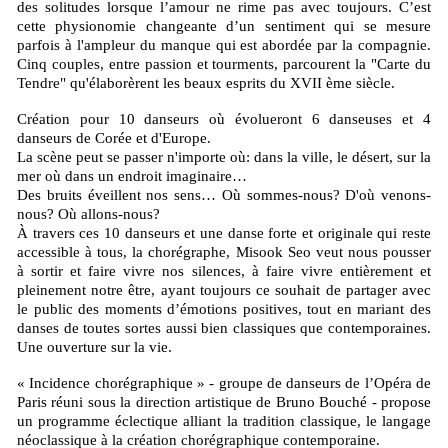
des solitudes lorsque l’amour ne rime pas avec toujours. C’est
cette physionomie changeante d’un sentiment qui se mesure
parfois à l'ampleur du manque qui est abordée par la compagnie.
Cinq couples, entre passion et tourments, parcourent la "Carte du
Tendre" qu'élaborèrent les beaux esprits du XVII ème siècle.
Création pour 10 danseurs où évolueront 6 danseuses et 4
danseurs de Corée et d'Europe.
La scène peut se passer n'importe où: dans la ville, le désert, sur la
mer où dans un endroit imaginaire…
Des bruits éveillent nos sens… Où sommes-nous? D'où venons-
nous? Où allons-nous?
À travers ces 10 danseurs et une danse forte et originale qui reste
accessible à tous, la chorégraphe, Misook Seo veut nous pousser
à sortir et faire vivre nos silences, à faire vivre entièrement et
pleinement notre être, ayant toujours ce souhait de partager avec
le public des moments d’émotions positives, tout en mariant des
danses de toutes sortes aussi bien classiques que contemporaines.
Une ouverture sur la vie.
« Incidence chorégraphique » - groupe de danseurs de l’Opéra de
Paris réuni sous la direction artistique de Bruno Bouché - propose
un programme éclectique alliant la tradition classique, le langage
néoclassique à la création chorégraphique contemporaine.