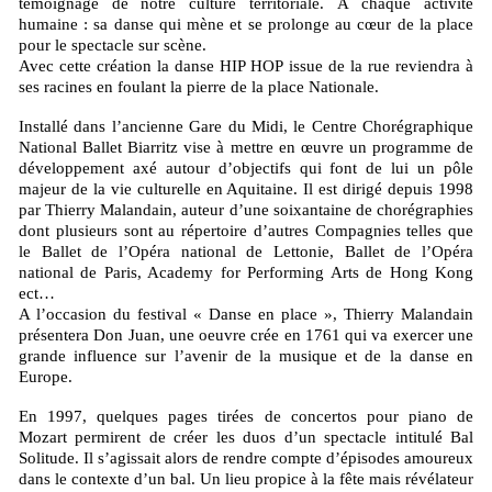
témoignage de notre culture territoriale. À chaque activité
humaine : sa danse qui mène et se prolonge au cœur de la place
pour le spectacle sur scène.
Avec cette création la danse HIP HOP issue de la rue reviendra à
ses racines en foulant la pierre de la place Nationale.
Installé dans l’ancienne Gare du Midi, le Centre Chorégraphique
National Ballet Biarritz vise à mettre en œuvre un programme de
développement axé autour d’objectifs qui font de lui un pôle
majeur de la vie culturelle en Aquitaine. Il est dirigé depuis 1998
par Thierry Malandain, auteur d’une soixantaine de chorégraphies
dont plusieurs sont au répertoire d’autres Compagnies telles que
le Ballet de l’Opéra national de Lettonie, Ballet de l’Opéra
national de Paris, Academy for Performing Arts de Hong Kong
ect…
A l’occasion du festival « Danse en place », Thierry Malandain
présentera Don Juan, une oeuvre crée en 1761 qui va exercer une
grande influence sur l’avenir de la musique et de la danse en
Europe.
En 1997, quelques pages tirées de concertos pour piano de
Mozart permirent de créer les duos d’un spectacle intitulé Bal
Solitude. Il s’agissait alors de rendre compte d’épisodes amoureux
dans le contexte d’un bal. Un lieu propice à la fête mais révélateur