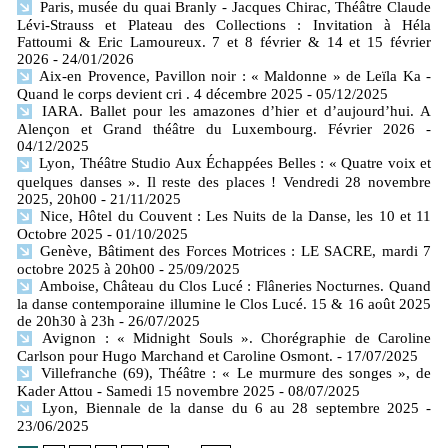
Paris, musée du quai Branly - Jacques Chirac, Théâtre Claude
Lévi-Strauss et Plateau des Collections : Invitation à Héla
Fattoumi & Eric Lamoureux. 7 et 8 février & 14 et 15 février
2026
- 24/01/2026
Aix-en Provence, Pavillon noir : « Maldonne » de Leïla Ka -
Quand le corps devient cri . 4 décembre 2025
- 05/12/2025
IARA. Ballet pour les amazones d’hier et d’aujourd’hui. A
Alençon et Grand théâtre du Luxembourg. Février 2026
-
04/12/2025
Lyon, Théâtre Studio Aux Échappées Belles : « Quatre voix et
quelques danses ». Il reste des places ! Vendredi 28 novembre
2025, 20h00
- 21/11/2025
Nice, Hôtel du Couvent : Les Nuits de la Danse, les 10 et 11
Octobre 2025
- 01/10/2025
Genève, Bâtiment des Forces Motrices : LE SACRE, mardi 7
octobre 2025 à 20h00
- 25/09/2025
Amboise, Château du Clos Lucé : Flâneries Nocturnes. Quand
la danse contemporaine illumine le Clos Lucé. 15 & 16 août 2025
de 20h30 à 23h
- 26/07/2025
Avignon : « Midnight Souls ». Chorégraphie de Caroline
Carlson pour Hugo Marchand et Caroline Osmont.
- 17/07/2025
Villefranche (69), Théâtre : « Le murmure des songes », de
Kader Attou - Samedi 15 novembre 2025
- 08/07/2025
Lyon, Biennale de la danse du 6 au 28 septembre 2025
-
23/06/2025