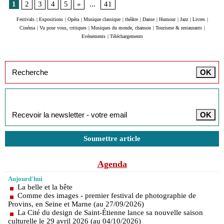
1
2
3
4
5
»
...
41
Festivals
|
Expositions
|
Opéra
|
Musique classique
|
théâtre
|
Danse
|
Humour
|
Jazz
|
Livres
|
Cinéma
|
Vu pour vous, critiques
|
Musiques du monde, chanson
|
Tourisme & restaurants
|
Evénements
|
Téléchargements
Inscription à la newsletter
Soumettre article
Agenda
Aujourd'hui
La belle et la bête
Comme des images - premier festival de photographie de
Provins, en Seine et Marne (au 27/09/2026)
La Cité du design de Saint-Étienne lance sa nouvelle saison
culturelle le 29 avril 2026 (au 04/10/2026)