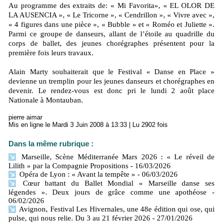
Au programme des extraits de: « Mi Favorita», « EL OLOR DE
LA AUSENCIA », « Le Tricorne », « Cendrillon », « Vivre avec »,
« 4 figures dans une pièce », « Bubble » et « Roméo et Juliette ».
Parmi ce groupe de danseurs, allant de l’étoile au quadrille du
corps de ballet, des jeunes chorégraphes présentent pour la
première fois leurs travaux.
Alain Marty souhaiterait que le Festival « Danse en Place »
devienne un tremplin pour les jeunes danseurs et chorégraphes en
devenir. Le rendez-vous est donc pri le lundi 2 août place
Nationale à Montauban.
pierre aimar
Mis en ligne le Mardi 3 Juin 2008 à 13:33 | Lu 2902 fois
Dans la même rubrique :
Marseille, Scène Méditerranée Mars 2026 : « Le réveil de
Lilith » par la Compagnie Propositions
- 16/03/2026
Opéra de Lyon : « Avant la tempête »
- 06/03/2026
Cœur battant du Ballet Mondial « Marseille danse ses
légendes ». Deux jours de grâce comme une apothéose
-
06/02/2026
Avignon, Festival Les Hivernales, une 48e édition qui ose, qui
pulse, qui nous relie. Du 3 au 21 février 2026
- 27/01/2026