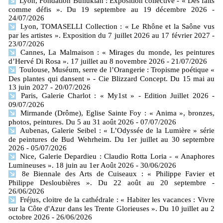
Lyon, Fondation Bullukian : Exposition collective - « Des faits
comme défis ». Du 19 septembre au 19 décembre 2026
-
24/07/2026
Lyon, TOMASELLI Collection : « Le Rhône et la Saône vus
par les artistes ». Exposition du 7 juillet 2026 au 17 février 2027
-
23/07/2026
Cannes, La Malmaison : « Mirages du monde, les peintures
d’Hervé Di Rosa ». 17 juillet au 8 novembre 2026
- 21/07/2026
Toulouse, Muséum, serre de l’Orangerie : Tropisme poétique «
Des plantes qui dansent » - Cie Blizzard Concept. Du 15 mai au
13 juin 2027
- 20/07/2026
Paris, Galerie Charlot : « My1st » - Edition Juillet 2026
-
09/07/2026
Mirmande (Drôme), Eglise Sainte Foy : « Anima », bronzes,
photos, peintures. Du 5 au 31 août 2026
- 07/07/2026
Aubenas, Galerie Seibel : « L’Odyssée de la Lumière » série
de peintures de Bud Wehrheim. Du 1er juillet au 30 septembre
2026
- 05/07/2026
Nice, Galerie Depardieu : Claudio Rotta Loria - « Anaphores
Lumineuses ». 18 juin au 1er Août 2026
- 30/06/2026
8e Biennale des Arts de Cuiseaux : « Philippe Favier et
Philippe Desloubières ». Du 22 août au 20 septembre
-
26/06/2026
Fréjus, cloitre de la cathédrale : « Habiter les vacances : Vivre
sur la Côte d'Azur dans les Trente Glorieuses ». Du 10 juillet au 2
octobre 2026
- 26/06/2026