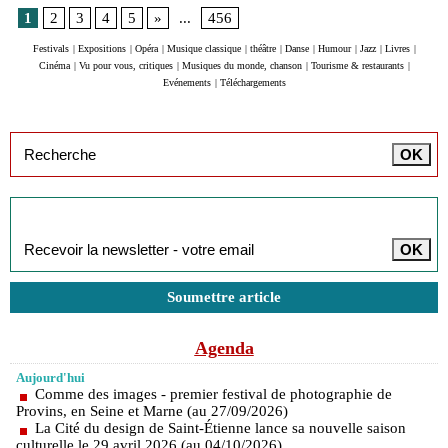
1
2
3
4
5
»
...
456
Festivals
|
Expositions
|
Opéra
|
Musique classique
|
théâtre
|
Danse
|
Humour
|
Jazz
|
Livres
|
Cinéma
|
Vu pour vous, critiques
|
Musiques du monde, chanson
|
Tourisme & restaurants
|
Evénements
|
Téléchargements
Inscription à la newsletter
Soumettre article
Agenda
Aujourd'hui
Comme des images - premier festival de photographie de
Provins, en Seine et Marne (au 27/09/2026)
La Cité du design de Saint-Étienne lance sa nouvelle saison
culturelle le 29 avril 2026 (au 04/10/2026)