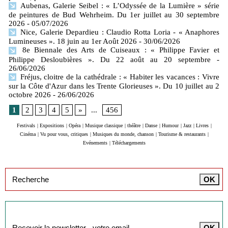
Aubenas, Galerie Seibel : « L’Odyssée de la Lumière » série
de peintures de Bud Wehrheim. Du 1er juillet au 30 septembre
2026
- 05/07/2026
Nice, Galerie Depardieu : Claudio Rotta Loria - « Anaphores
Lumineuses ». 18 juin au 1er Août 2026
- 30/06/2026
8e Biennale des Arts de Cuiseaux : « Philippe Favier et
Philippe Desloubières ». Du 22 août au 20 septembre
-
26/06/2026
Fréjus, cloitre de la cathédrale : « Habiter les vacances : Vivre
sur la Côte d'Azur dans les Trente Glorieuses ». Du 10 juillet au 2
octobre 2026
- 26/06/2026
1
2
3
4
5
»
...
456
Festivals
|
Expositions
|
Opéra
|
Musique classique
|
théâtre
|
Danse
|
Humour
|
Jazz
|
Livres
|
Cinéma
|
Vu pour vous, critiques
|
Musiques du monde, chanson
|
Tourisme & restaurants
|
Evénements
|
Téléchargements
Inscription à la newsletter