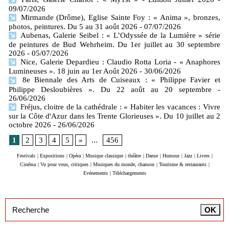
09/07/2026
Mirmande (Drôme), Eglise Sainte Foy : « Anima », bronzes,
photos, peintures. Du 5 au 31 août 2026
- 07/07/2026
Aubenas, Galerie Seibel : « L’Odyssée de la Lumière » série
de peintures de Bud Wehrheim. Du 1er juillet au 30 septembre
2026
- 05/07/2026
Nice, Galerie Depardieu : Claudio Rotta Loria - « Anaphores
Lumineuses ». 18 juin au 1er Août 2026
- 30/06/2026
8e Biennale des Arts de Cuiseaux : « Philippe Favier et
Philippe Desloubières ». Du 22 août au 20 septembre
-
26/06/2026
Fréjus, cloitre de la cathédrale : « Habiter les vacances : Vivre
sur la Côte d'Azur dans les Trente Glorieuses ». Du 10 juillet au 2
octobre 2026
- 26/06/2026
1
2
3
4
5
»
...
456
Festivals
|
Expositions
|
Opéra
|
Musique classique
|
théâtre
|
Danse
|
Humour
|
Jazz
|
Livres
|
Cinéma
|
Vu pour vous, critiques
|
Musiques du monde, chanson
|
Tourisme & restaurants
|
Evénements
|
Téléchargements