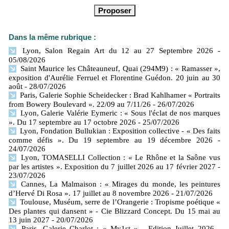
Dans la même rubrique :
Lyon, Salon Regain Art du 12 au 27 Septembre 2026
-
05/08/2026
Saint Maurice les Châteauneuf, Quai (294M9) : « Ramasser »,
exposition d'Aurélie Ferruel et Florentine Guédon. 20 juin au 30
août
- 28/07/2026
Paris, Galerie Sophie Scheidecker : Brad Kahlhamer « Portraits
from Bowery Boulevard ». 22/09 au 7/11/26
- 26/07/2026
Lyon, Galerie Valérie Eymeric : « Sous l'éclat de nos marques
». Du 17 septembre au 17 octobre 2026
- 25/07/2026
Lyon, Fondation Bullukian : Exposition collective - « Des faits
comme défis ». Du 19 septembre au 19 décembre 2026
-
24/07/2026
Lyon, TOMASELLI Collection : « Le Rhône et la Saône vus
par les artistes ». Exposition du 7 juillet 2026 au 17 février 2027
-
23/07/2026
Cannes, La Malmaison : « Mirages du monde, les peintures
d’Hervé Di Rosa ». 17 juillet au 8 novembre 2026
- 21/07/2026
Toulouse, Muséum, serre de l’Orangerie : Tropisme poétique «
Des plantes qui dansent » - Cie Blizzard Concept. Du 15 mai au
13 juin 2027
- 20/07/2026
Paris, Galerie Charlot : « My1st » - Edition Juillet 2026
-