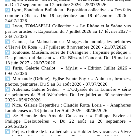
». Du 17 septembre au 17 octobre 2026
- 25/07/2026
Lyon, Fondation Bullukian : Exposition collective - « Des faits
comme défis ». Du 19 septembre au 19 décembre 2026
-
24/07/2026
Lyon, TOMASELLI Collection : « Le Rhône et la Saône vus
par les artistes ». Exposition du 7 juillet 2026 au 17 février 2027
-
23/07/2026
Cannes, La Malmaison : « Mirages du monde, les peintures
d’Hervé Di Rosa ». 17 juillet au 8 novembre 2026
- 21/07/2026
Toulouse, Muséum, serre de l’Orangerie : Tropisme poétique «
Des plantes qui dansent » - Cie Blizzard Concept. Du 15 mai au
13 juin 2027
- 20/07/2026
Paris, Galerie Charlot : « My1st » - Edition Juillet 2026
-
09/07/2026
Mirmande (Drôme), Eglise Sainte Foy : « Anima », bronzes,
photos, peintures. Du 5 au 31 août 2026
- 07/07/2026
Aubenas, Galerie Seibel : « L’Odyssée de la Lumière » série
de peintures de Bud Wehrheim. Du 1er juillet au 30 septembre
2026
- 05/07/2026
Nice, Galerie Depardieu : Claudio Rotta Loria - « Anaphores
Lumineuses ». 18 juin au 1er Août 2026
- 30/06/2026
8e Biennale des Arts de Cuiseaux : « Philippe Favier et
Philippe Desloubières ». Du 22 août au 20 septembre
-
26/06/2026
Fréjus, cloitre de la cathédrale : « Habiter les vacances : Vivre