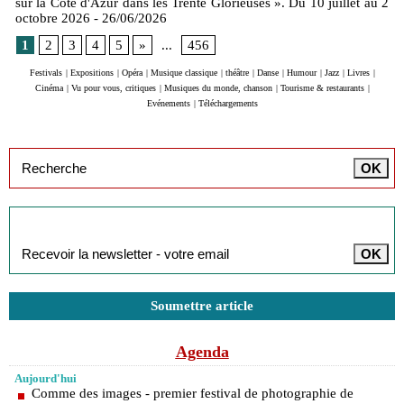
sur la Côte d'Azur dans les Trente Glorieuses ». Du 10 juillet au 2
octobre 2026
- 26/06/2026
1
2
3
4
5
»
...
456
Festivals
|
Expositions
|
Opéra
|
Musique classique
|
théâtre
|
Danse
|
Humour
|
Jazz
|
Livres
|
Cinéma
|
Vu pour vous, critiques
|
Musiques du monde, chanson
|
Tourisme & restaurants
|
Evénements
|
Téléchargements
Inscription à la newsletter
Soumettre article
Agenda
Aujourd'hui
Comme des images - premier festival de photographie de