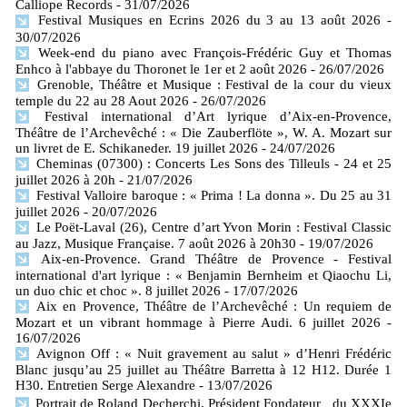
Calliope Records
- 31/07/2026
Festival Musiques en Ecrins 2026 du 3 au 13 août 2026
-
30/07/2026
Week-end du piano avec François-Frédéric Guy et Thomas
Enhco à l'abbaye du Thoronet le 1er et 2 août 2026
- 26/07/2026
Grenoble, Théâtre et Musique : Festival de la cour du vieux
temple du 22 au 28 Aout 2026
- 26/07/2026
Festival international d’Art lyrique d’Aix-en-Provence,
Théâtre de l’Archevêché : « Die Zauberflöte », W. A. Mozart sur
un livret de E. Schikaneder. 19 juillet 2026
- 24/07/2026
Cheminas (07300) : Concerts Les Sons des Tilleuls - 24 et 25
juillet 2026 à 20h
- 21/07/2026
Festival Valloire baroque : « Prima ! La donna ». Du 25 au 31
juillet 2026
- 20/07/2026
Le Poët-Laval (26), Centre d’art Yvon Morin : Festival Classic
au Jazz, Musique Française. 7 août 2026 à 20h30
- 19/07/2026
Aix-en-Provence. Grand Théâtre de Provence - Festival
international d'art lyrique : « Benjamin Bernheim et Qiaochu Li,
un duo chic et choc ». 8 juillet 2026
- 17/07/2026
Aix en Provence, Théâtre de l’Archevêché : Un requiem de
Mozart et un vibrant hommage à Pierre Audi. 6 juillet 2026
-
16/07/2026
Avignon Off : « Nuit gravement au salut » d’Henri Frédéric
Blanc jusqu’au 25 juillet au Théâtre Barretta à 12 H12. Durée 1
H30. Entretien Serge Alexandre
- 13/07/2026
Portrait de Roland Decherchi, Président Fondateur du XXXIe