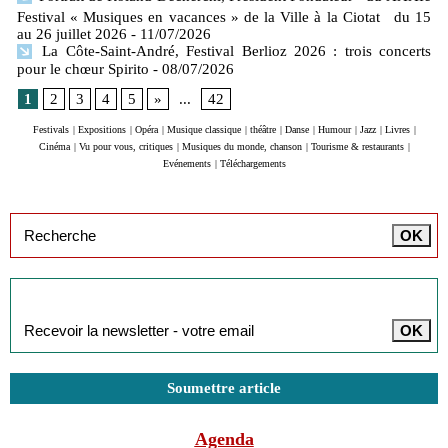
Festival « Musiques en vacances » de la Ville à la Ciotat du 15
au 26 juillet 2026
- 11/07/2026
La Côte-Saint-André, Festival Berlioz 2026 : trois concerts
pour le chœur Spirito
- 08/07/2026
1
2
3
4
5
»
...
42
Festivals
|
Expositions
|
Opéra
|
Musique classique
|
théâtre
|
Danse
|
Humour
|
Jazz
|
Livres
|
Cinéma
|
Vu pour vous, critiques
|
Musiques du monde, chanson
|
Tourisme & restaurants
|
Evénements
|
Téléchargements
Inscription à la newsletter
Soumettre article
Agenda