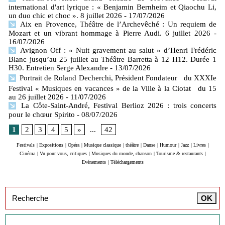
international d'art lyrique : « Benjamin Bernheim et Qiaochu Li,
un duo chic et choc ». 8 juillet 2026
- 17/07/2026
Aix en Provence, Théâtre de l’Archevêché : Un requiem de
Mozart et un vibrant hommage à Pierre Audi. 6 juillet 2026
-
16/07/2026
Avignon Off : « Nuit gravement au salut » d’Henri Frédéric
Blanc jusqu’au 25 juillet au Théâtre Barretta à 12 H12. Durée 1
H30. Entretien Serge Alexandre
- 13/07/2026
Portrait de Roland Decherchi, Président Fondateur du XXXIe
Festival « Musiques en vacances » de la Ville à la Ciotat du 15
au 26 juillet 2026
- 11/07/2026
La Côte-Saint-André, Festival Berlioz 2026 : trois concerts
pour le chœur Spirito
- 08/07/2026
1
2
3
4
5
»
...
42
Festivals
|
Expositions
|
Opéra
|
Musique classique
|
théâtre
|
Danse
|
Humour
|
Jazz
|
Livres
|
Cinéma
|
Vu pour vous, critiques
|
Musiques du monde, chanson
|
Tourisme & restaurants
|
Evénements
|
Téléchargements
Inscription à la newsletter