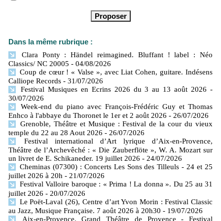
Dans la même rubrique :
Clara Ponty : Händel reimagined. Bluffant ! label : Néo
Classics/ NC 20005
- 04/08/2026
Coup de cœur ! « Valse », avec Liat Cohen, guitare. Indésens
Calliope Records
- 31/07/2026
Festival Musiques en Ecrins 2026 du 3 au 13 août 2026
-
30/07/2026
Week-end du piano avec François-Frédéric Guy et Thomas
Enhco à l'abbaye du Thoronet le 1er et 2 août 2026
- 26/07/2026
Grenoble, Théâtre et Musique : Festival de la cour du vieux
temple du 22 au 28 Aout 2026
- 26/07/2026
Festival international d’Art lyrique d’Aix-en-Provence,
Théâtre de l’Archevêché : « Die Zauberflöte », W. A. Mozart sur
un livret de E. Schikaneder. 19 juillet 2026
- 24/07/2026
Cheminas (07300) : Concerts Les Sons des Tilleuls - 24 et 25
juillet 2026 à 20h
- 21/07/2026
Festival Valloire baroque : « Prima ! La donna ». Du 25 au 31
juillet 2026
- 20/07/2026
Le Poët-Laval (26), Centre d’art Yvon Morin : Festival Classic
au Jazz, Musique Française. 7 août 2026 à 20h30
- 19/07/2026
Aix-en-Provence. Grand Théâtre de Provence - Festival