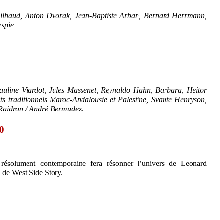
ilhaud, Anton Dvorak, Jean-Baptiste Arban, Bernard Herrmann,
espie
.
, Pauline Viardot, Jules Massenet, Reynaldo Hahn, Barbara, Heitor
ts traditionnels Maroc-Andalousie et Palestine, Svante Henryson,
e Raidron / André Bermudez
.
0
t résolument contemporaine fera résonner l’univers de Leonard
 de West Side Story.