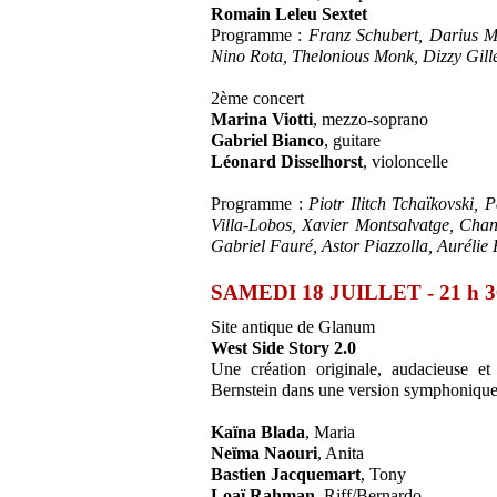
Romain Leleu Sextet
Programme :
Franz Schubert, Darius M
Nino Rota, Thelonious Monk, Dizzy Gill
2ème concert
Marina Viotti
, mezzo-soprano
Gabriel Bianco
, guitare
Léonard Disselhorst
, violoncelle
Programme :
Piotr Ilitch Tchaïkovski
Villa-Lobos, Xavier Montsalvatge, Chan
Gabriel Fauré, Astor Piazzolla, Auréli
SAMEDI 18 JUILLET - 21 h 3
Site antique de Glanum
West Side Story 2.0
Une création originale, audacieuse e
Bernstein dans une version symphonique
Kaïna Blada
, Maria
Neïma Naouri
, Anita
Bastien Jacquemart
, Tony
Loaï Rahman
, Riff/Bernardo