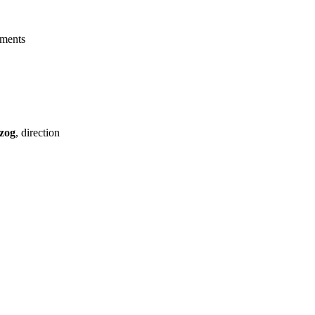
ements
zog
, direction