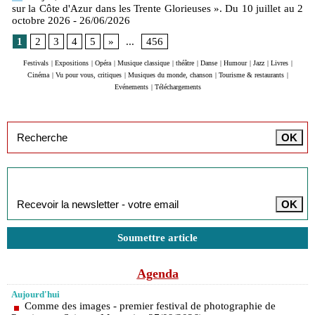
sur la Côte d'Azur dans les Trente Glorieuses ». Du 10 juillet au 2
octobre 2026
- 26/06/2026
1
2
3
4
5
»
...
456
Festivals
|
Expositions
|
Opéra
|
Musique classique
|
théâtre
|
Danse
|
Humour
|
Jazz
|
Livres
|
Cinéma
|
Vu pour vous, critiques
|
Musiques du monde, chanson
|
Tourisme & restaurants
|
Evénements
|
Téléchargements
Inscription à la newsletter
Soumettre article
Agenda
Aujourd'hui
Comme des images - premier festival de photographie de