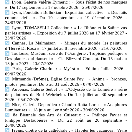
Lyon, Galerie Valérie Eymeric : « Sous l'éclat de nos marques
». Du 17 septembre au 17 octobre 2026
- 25/07/2026
Lyon, Fondation Bullukian : Exposition collective - « Des faits
comme défis ». Du 19 septembre au 19 décembre 2026
-
24/07/2026
Lyon, TOMASELLI Collection : « Le Rhône et la Saône vus
par les artistes ». Exposition du 7 juillet 2026 au 17 février 2027
-
23/07/2026
Cannes, La Malmaison : « Mirages du monde, les peintures
d’Hervé Di Rosa ». 17 juillet au 8 novembre 2026
- 21/07/2026
Toulouse, Muséum, serre de l’Orangerie : Tropisme poétique «
Des plantes qui dansent » - Cie Blizzard Concept. Du 15 mai au
13 juin 2027
- 20/07/2026
Paris, Galerie Charlot : « My1st » - Edition Juillet 2026
-
09/07/2026
Mirmande (Drôme), Eglise Sainte Foy : « Anima », bronzes,
photos, peintures. Du 5 au 31 août 2026
- 07/07/2026
Aubenas, Galerie Seibel : « L’Odyssée de la Lumière » série
de peintures de Bud Wehrheim. Du 1er juillet au 30 septembre
2026
- 05/07/2026
Nice, Galerie Depardieu : Claudio Rotta Loria - « Anaphores
Lumineuses ». 18 juin au 1er Août 2026
- 30/06/2026
8e Biennale des Arts de Cuiseaux : « Philippe Favier et
Philippe Desloubières ». Du 22 août au 20 septembre
-
26/06/2026
Fréjus, cloitre de la cathédrale : « Habiter les vacances : Vivre