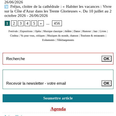
26/06/2026
Fréjus, cloitre de la cathédrale : « Habiter les vacances : Vivre
sur la Côte d'Azur dans les Trente Glorieuses ». Du 10 juillet au 2
octobre 2026
- 26/06/2026
1
2
3
4
5
»
...
456
Festivals
|
Expositions
|
Opéra
|
Musique classique
|
théâtre
|
Danse
|
Humour
|
Jazz
|
Livres
|
Cinéma
|
Vu pour vous, critiques
|
Musiques du monde, chanson
|
Tourisme & restaurants
|
Evénements
|
Téléchargements
Inscription à la newsletter
Soumettre article
Agenda