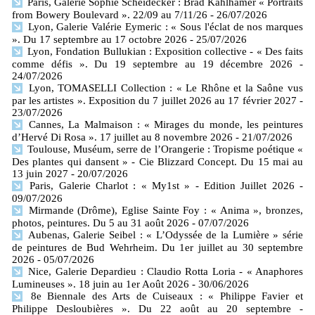
Paris, Galerie Sophie Scheidecker : Brad Kahlhamer « Portraits
from Bowery Boulevard ». 22/09 au 7/11/26
- 26/07/2026
Lyon, Galerie Valérie Eymeric : « Sous l'éclat de nos marques
». Du 17 septembre au 17 octobre 2026
- 25/07/2026
Lyon, Fondation Bullukian : Exposition collective - « Des faits
comme défis ». Du 19 septembre au 19 décembre 2026
-
24/07/2026
Lyon, TOMASELLI Collection : « Le Rhône et la Saône vus
par les artistes ». Exposition du 7 juillet 2026 au 17 février 2027
-
23/07/2026
Cannes, La Malmaison : « Mirages du monde, les peintures
d’Hervé Di Rosa ». 17 juillet au 8 novembre 2026
- 21/07/2026
Toulouse, Muséum, serre de l’Orangerie : Tropisme poétique «
Des plantes qui dansent » - Cie Blizzard Concept. Du 15 mai au
13 juin 2027
- 20/07/2026
Paris, Galerie Charlot : « My1st » - Edition Juillet 2026
-
09/07/2026
Mirmande (Drôme), Eglise Sainte Foy : « Anima », bronzes,
photos, peintures. Du 5 au 31 août 2026
- 07/07/2026
Aubenas, Galerie Seibel : « L’Odyssée de la Lumière » série
de peintures de Bud Wehrheim. Du 1er juillet au 30 septembre
2026
- 05/07/2026
Nice, Galerie Depardieu : Claudio Rotta Loria - « Anaphores
Lumineuses ». 18 juin au 1er Août 2026
- 30/06/2026
8e Biennale des Arts de Cuiseaux : « Philippe Favier et
Philippe Desloubières ». Du 22 août au 20 septembre
-