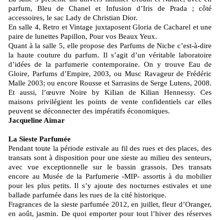
parfum, Bleu de Chanel et Infusion d’Iris de Prada ; côté
accessoires, le sac Lady de Christian Dior.
En salle 4, Retro et Vintage juxtaposent Gloria de Cacharel et une
paire de lunettes Papillon, Pour vos Beaux Yeux.
Quant à la salle 5, elle propose des Parfums de Niche c’est-à-dire
la haute couture du parfum. Il s’agit d’un véritable laboratoire
d’idées de la parfumerie contemporaine. On y trouve Eau de
Gloire, Parfums d’Empire, 2003, ou Musc Ravageur de Frédéric
Malle 2003; ou encore Rousse et Sarrasins de Serge Lutens, 2008.
Et aussi, l’œuvre Noire by KiIian de Kilian Hennessy. Ces
maisons privilégient les points de vente confidentiels car elles
peuvent se déconnecter des impératifs économiques.
Jacqueline Aimar
La Sieste Parfumée
Pendant toute la période estivale au fil des rues et des places, des
transats sont à disposition pour une sieste au milieu des senteurs,
avec vue exceptionnelle sur le bassin grassois. Des transats
encore au Musée de la Parfumerie -MIP- assortis à du mobilier
pour les plus petits. Il s’y ajoute des nocturnes estivales et une
ballade parfumée dans les rues de la cité historique.
Fragrances de la sieste parfumée 2012, en juillet, fleur d’Oranger,
en août, jasmin. De quoi emporter pour tout l’hiver des réserves