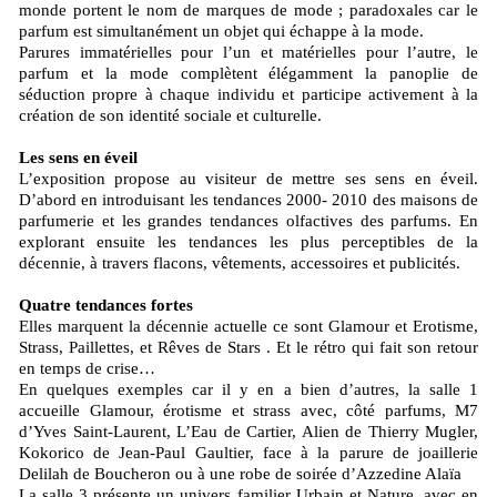
monde portent le nom de marques de mode ; paradoxales car le
parfum est simultanément un objet qui échappe à la mode.
Parures immatérielles pour l’un et matérielles pour l’autre, le
parfum et la mode complètent élégamment la panoplie de
séduction propre à chaque individu et participe activement à la
création de son identité sociale et culturelle.
Les sens en éveil
L’exposition propose au visiteur de mettre ses sens en éveil.
D’abord en introduisant les tendances 2000- 2010 des maisons de
parfumerie et les grandes tendances olfactives des parfums. En
explorant ensuite les tendances les plus perceptibles de la
décennie, à travers flacons, vêtements, accessoires et publicités.
Quatre tendances fortes
Elles marquent la décennie actuelle ce sont Glamour et Erotisme,
Strass, Paillettes, et Rêves de Stars . Et le rétro qui fait son retour
en temps de crise…
En quelques exemples car il y en a bien d’autres, la salle 1
accueille Glamour, érotisme et strass avec, côté parfums, M7
d’Yves Saint-Laurent, L’Eau de Cartier, Alien de Thierry Mugler,
Kokorico de Jean-Paul Gaultier, face à la parure de joaillerie
Delilah de Boucheron ou à une robe de soirée d’Azzedine Alaïa
La salle 3 présente un univers familier Urbain et Nature, avec en