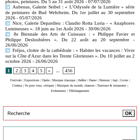
photos, peintures. Du 5 au 31 août 2026
- 07/07/2026
Aubenas, Galerie Seibel : « L’Odyssée de la Lumière » série
de peintures de Bud Wehrheim. Du 1er juillet au 30 septembre
2026
- 05/07/2026
Nice, Galerie Depardieu : Claudio Rotta Loria - « Anaphores
Lumineuses ». 18 juin au 1er Août 2026
- 30/06/2026
8e Biennale des Arts de Cuiseaux : « Philippe Favier et
Philippe Desloubières ». Du 22 août au 20 septembre
-
26/06/2026
Fréjus, cloitre de la cathédrale : « Habiter les vacances : Vivre
sur la Côte d'Azur dans les Trente Glorieuses ». Du 10 juillet au 2
octobre 2026
- 26/06/2026
1
2
3
4
5
»
...
456
Festivals
|
Expositions
|
Opéra
|
Musique classique
|
théâtre
|
Danse
|
Humour
|
Jazz
|
Livres
|
Cinéma
|
Vu pour vous, critiques
|
Musiques du monde, chanson
|
Tourisme & restaurants
|
Evénements
|
Téléchargements
Inscription à la newsletter