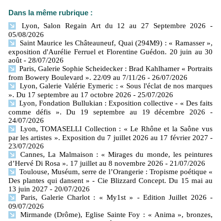
Dans la même rubrique :
Lyon, Salon Regain Art du 12 au 27 Septembre 2026
-
05/08/2026
Saint Maurice les Châteauneuf, Quai (294M9) : « Ramasser »,
exposition d'Aurélie Ferruel et Florentine Guédon. 20 juin au 30
août
- 28/07/2026
Paris, Galerie Sophie Scheidecker : Brad Kahlhamer « Portraits
from Bowery Boulevard ». 22/09 au 7/11/26
- 26/07/2026
Lyon, Galerie Valérie Eymeric : « Sous l'éclat de nos marques
». Du 17 septembre au 17 octobre 2026
- 25/07/2026
Lyon, Fondation Bullukian : Exposition collective - « Des faits
comme défis ». Du 19 septembre au 19 décembre 2026
-
24/07/2026
Lyon, TOMASELLI Collection : « Le Rhône et la Saône vus
par les artistes ». Exposition du 7 juillet 2026 au 17 février 2027
-
23/07/2026
Cannes, La Malmaison : « Mirages du monde, les peintures
d’Hervé Di Rosa ». 17 juillet au 8 novembre 2026
- 21/07/2026
Toulouse, Muséum, serre de l’Orangerie : Tropisme poétique «
Des plantes qui dansent » - Cie Blizzard Concept. Du 15 mai au
13 juin 2027
- 20/07/2026
Paris, Galerie Charlot : « My1st » - Edition Juillet 2026
-
09/07/2026
Mirmande (Drôme), Eglise Sainte Foy : « Anima », bronzes,