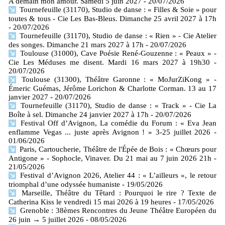
A demain mon amour. Samedi 5 juin 2027
- 20/07/2026
Tournefeuille (31170), Studio de danse : « Filles & Soie » pour
toutes & tous - Cie Les Bas-Bleus. Dimanche 25 avril 2027 à 17h
- 20/07/2026
Tournefeuille (31170), Studio de danse : « Rien » - Cie Atelier
des songes. Dimanche 21 mars 2027 à 17h
- 20/07/2026
Toulouse (31000), Cave Poésie René-Gouzenne : « Peaux » -
Cie Les Méduses me disent. Mardi 16 mars 2027 à 19h30
-
20/07/2026
Toulouse (31300), Théâtre Garonne : « MoJurZiKong » -
Émeric Guémas, Jérôme Lorichon & Charlotte Corman. 13 au 17
janvier 2027
- 20/07/2026
Tournefeuille (31170), Studio de danse : « Track » - Cie La
Boîte à sel. Dimanche 24 janvier 2027 à 17h
- 20/07/2026
Festival Off d’Avignon, La comédie du Forum : « Eva Jean
enflamme Vegas ... juste après Avignon ! » 3-25 juillet 2026
-
01/06/2026
Paris, Cartoucherie, Théâtre de l'Épée de Bois : « Chœurs pour
Antigone » - Sophocle, Vinaver. Du 21 mai au 7 juin 2026 21h
-
21/05/2026
Festival d’Avignon 2026, Atelier 44 : « L’ailleurs », le retour
triomphal d’une odyssée humaniste
- 19/05/2026
Marseille, Théâtre du Têtard : Pourquoi le rire ? Texte de
Catherina Kiss le vendredi 15 mai 2026 à 19 heures
- 17/05/2026
Grenoble : 38èmes Rencontres du Jeune Théâtre Européen du
26 juin → 5 juillet 2026
- 08/05/2026