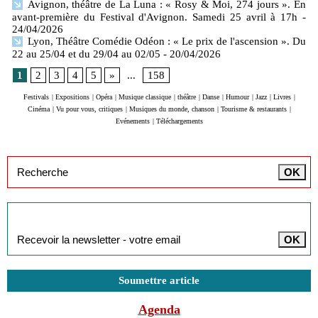
Avignon, théâtre de La Luna : « Rosy & Moi, 274 jours ». En
avant-première du Festival d'Avignon. Samedi 25 avril à 17h
-
24/04/2026
Lyon, Théâtre Comédie Odéon : « Le prix de l'ascension ». Du
22 au 25/04 et du 29/04 au 02/05
- 20/04/2026
1
2
3
4
5
»
...
158
Festivals
|
Expositions
|
Opéra
|
Musique classique
|
théâtre
|
Danse
|
Humour
|
Jazz
|
Livres
|
Cinéma
|
Vu pour vous, critiques
|
Musiques du monde, chanson
|
Tourisme & restaurants
|
Evénements
|
Téléchargements
Inscription à la newsletter
Soumettre article
Agenda