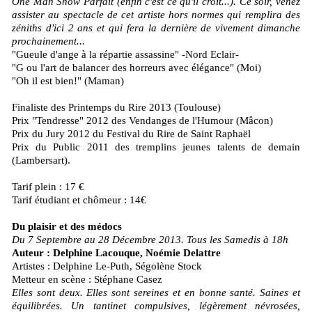
One Man Show Parfait (enfin c'est ce qu'il croit...). Ce soir, venez
assister au spectacle de cet artiste hors normes qui remplira des
zéniths d'ici 2 ans et qui fera la dernière de vivement dimanche
prochainement...
"Gueule d'ange à la répartie assassine" -Nord Eclair-
"G ou l'art de balancer des horreurs avec élégance" (Moi)
"Oh il est bien!" (Maman)
Finaliste des Printemps du Rire 2013 (Toulouse)
Prix "Tendresse" 2012 des Vendanges de l'Humour (Mâcon)
Prix du Jury 2012 du Festival du Rire de Saint Raphaël
Prix du Public 2011 des tremplins jeunes talents de demain
(Lambersart).
Tarif plein : 17 €
Tarif étudiant et chômeur : 14€
Du plaisir et des médocs
Du 7 Septembre au 28 Décembre 2013. Tous les Samedis à 18h
Auteur : Delphine Lacouque, Noémie Delattre
Artistes : Delphine Le-Puth, Ségolène Stock
Metteur en scène : Stéphane Casez
Elles sont deux. Elles sont sereines et en bonne santé. Saines et
équilibrées. Un tantinet compulsives, légèrement névrosées,