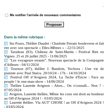
Me notifier l'arrivée de nouveaux commentaires
Dans la même rubrique :
Six-Fours, Théâtre Daudet : Charlotte Ferrato bouleverse et fait
rire avec son spectacle « Elles-Mêmes »
- 22/11/2025
Taradeau (83), Château de Saint-Martin : Festival Rire en
Vignes. 25 et 26 juillet 2025
- 11/06/2025
"Les voyageurs errants". Nouveau spectacle de la Compagnie
d'Ailleurs
- 04/11/2024
Tournon (07), théâtre J. Baudoin, Vochora : Une vie de
pianiste avec Paul Staïcu. 20/10/24 - 17h
- 14/10/2024
Festival Off d’Avignon 2024, La Tache d'Encre : Face au
peuple ! le one-man-show
- 14/06/2024
Théâtre Laurette Avignon : Alors... On s'connaît... Non ?
-
07/05/2024
Avignon, Laurette théâtre, Même les cons ont droit au bonheur
au Off d'Avignon 2024 !
- 03/05/2024
Laurette théâtre. Vla AUT' CHOSE ! au Off d'Avignon 2024 !
- 03/05/2024