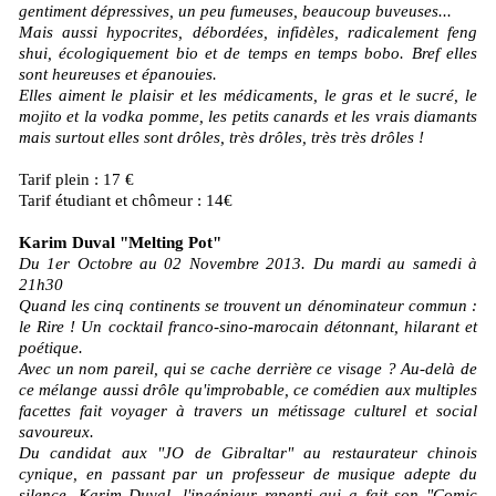
gentiment dépressives, un peu fumeuses, beaucoup buveuses...
Mais aussi hypocrites, débordées, infidèles, radicalement feng
shui, écologiquement bio et de temps en temps bobo. Bref elles
sont heureuses et épanouies.
Elles aiment le plaisir et les médicaments, le gras et le sucré, le
mojito et la vodka pomme, les petits canards et les vrais diamants
mais surtout elles sont drôles, très drôles, très très drôles !
Tarif plein : 17 €
Tarif étudiant et chômeur : 14€
Karim Duval "Melting Pot"
Du 1er Octobre au 02 Novembre 2013. Du mardi au samedi à
21h30
Quand les cinq continents se trouvent un dénominateur commun :
le Rire ! Un cocktail franco-sino-marocain détonnant, hilarant et
poétique.
Avec un nom pareil, qui se cache derrière ce visage ? Au-delà de
ce mélange aussi drôle qu'improbable, ce comédien aux multiples
facettes fait voyager à travers un métissage culturel et social
savoureux.
Du candidat aux "JO de Gibraltar" au restaurateur chinois
cynique, en passant par un professeur de musique adepte du
silence, Karim Duval, l'ingénieur repenti qui a fait son "Comic