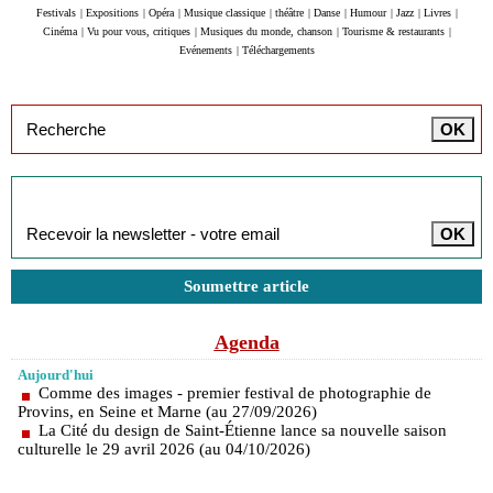
Festivals
|
Expositions
|
Opéra
|
Musique classique
|
théâtre
|
Danse
|
Humour
|
Jazz
|
Livres
|
Cinéma
|
Vu pour vous, critiques
|
Musiques du monde, chanson
|
Tourisme & restaurants
|
Evénements
|
Téléchargements
Inscription à la newsletter
Soumettre article
Agenda
Aujourd'hui
Comme des images - premier festival de photographie de
Provins, en Seine et Marne (au 27/09/2026)
La Cité du design de Saint-Étienne lance sa nouvelle saison
culturelle le 29 avril 2026 (au 04/10/2026)