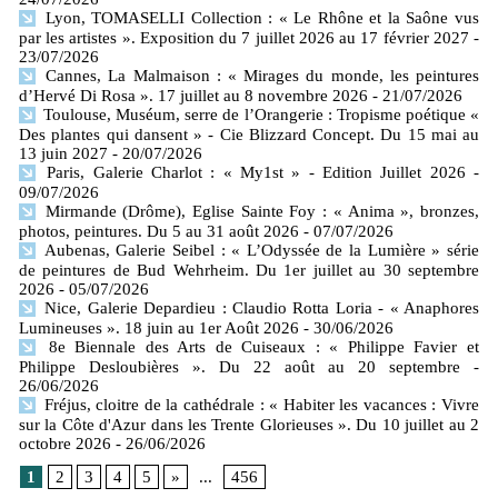
Lyon, TOMASELLI Collection : « Le Rhône et la Saône vus
par les artistes ». Exposition du 7 juillet 2026 au 17 février 2027
-
23/07/2026
Cannes, La Malmaison : « Mirages du monde, les peintures
d’Hervé Di Rosa ». 17 juillet au 8 novembre 2026
- 21/07/2026
Toulouse, Muséum, serre de l’Orangerie : Tropisme poétique «
Des plantes qui dansent » - Cie Blizzard Concept. Du 15 mai au
13 juin 2027
- 20/07/2026
Paris, Galerie Charlot : « My1st » - Edition Juillet 2026
-
09/07/2026
Mirmande (Drôme), Eglise Sainte Foy : « Anima », bronzes,
photos, peintures. Du 5 au 31 août 2026
- 07/07/2026
Aubenas, Galerie Seibel : « L’Odyssée de la Lumière » série
de peintures de Bud Wehrheim. Du 1er juillet au 30 septembre
2026
- 05/07/2026
Nice, Galerie Depardieu : Claudio Rotta Loria - « Anaphores
Lumineuses ». 18 juin au 1er Août 2026
- 30/06/2026
8e Biennale des Arts de Cuiseaux : « Philippe Favier et
Philippe Desloubières ». Du 22 août au 20 septembre
-
26/06/2026
Fréjus, cloitre de la cathédrale : « Habiter les vacances : Vivre
sur la Côte d'Azur dans les Trente Glorieuses ». Du 10 juillet au 2
octobre 2026
- 26/06/2026
1
2
3
4
5
»
...
456