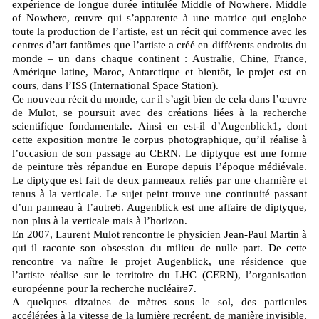
expérience de longue durée intitulée Middle of Nowhere. Middle
of Nowhere, œuvre qui s’apparente à une matrice qui englobe
toute la production de l’artiste, est un récit qui commence avec les
centres d’art fantômes que l’artiste a créé en différents endroits du
monde – un dans chaque continent : Australie, Chine, France,
Amérique latine, Maroc, Antarctique et bientôt, le projet est en
cours, dans l’ISS (International Space Station).
Ce nouveau récit du monde, car il s’agit bien de cela dans l’œuvre
de Mulot, se poursuit avec des créations liées à la recherche
scientifique fondamentale. Ainsi en est-il d’Augenblick1, dont
cette exposition montre le corpus photographique, qu’il réalise à
l’occasion de son passage au CERN. Le diptyque est une forme
de peinture très répandue en Europe depuis l’époque médiévale.
Le diptyque est fait de deux panneaux reliés par une charnière et
tenus à la verticale. Le sujet peint trouve une continuité passant
d’un panneau à l’autre6. Augenblick est une affaire de diptyque,
non plus à la verticale mais à l’horizon.
En 2007, Laurent Mulot rencontre le physicien Jean-Paul Martin à
qui il raconte son obsession du milieu de nulle part. De cette
rencontre va naître le projet Augenblick, une résidence que
l’artiste réalise sur le territoire du LHC (CERN), l’organisation
européenne pour la recherche nucléaire7.
A quelques dizaines de mètres sous le sol, des particules
accélérées à la vitesse de la lumière recréent, de manière invisible,