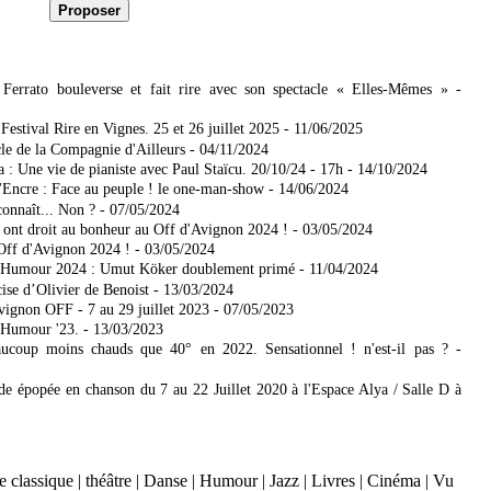
Ferrato bouleverse et fait rire avec son spectacle « Elles-Mêmes »
-
estival Rire en Vignes. 25 et 26 juillet 2025
- 11/06/2025
le de la Compagnie d'Ailleurs
- 04/11/2024
 : Une vie de pianiste avec Paul Staïcu. 20/10/24 - 17h
- 14/10/2024
'Encre : Face au peuple ! le one-man-show
- 14/06/2024
connaît... Non ?
- 07/05/2024
 ont droit au bonheur au Off d'Avignon 2024 !
- 03/05/2024
Off d'Avignon 2024 !
- 03/05/2024
d’Humour 2024 : Umut Köker doublement primé
- 11/04/2024
ise d’Olivier de Benoist
- 13/03/2024
vignon OFF - 7 au 29 juillet 2023
- 07/05/2023
’Humour '23.
- 13/03/2023
coup moins chauds que 40° en 2022. Sensationnel ! n'est-il pas ?
-
de épopée en chanson du 7 au 22 Juillet 2020 à l'Espace Alya / Salle D à
 classique
|
théâtre
|
Danse
|
Humour
|
Jazz
|
Livres
|
Cinéma
|
Vu