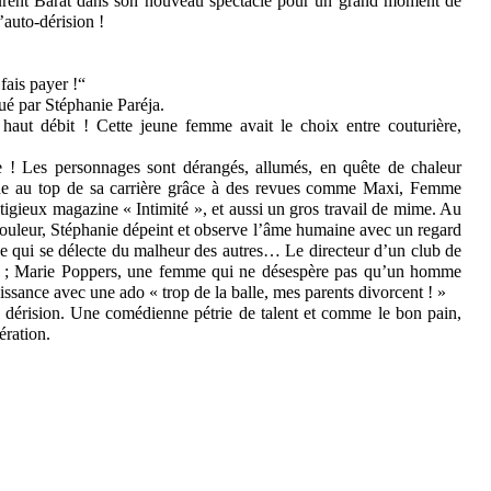
rent Barat dans son nouveau spectacle pour un grand moment de
’auto-dérision !
fais payer !“
é par Stéphanie Paréja.
haut débit ! Cette jeune femme avait le choix entre couturière,
ne ! Les personnages sont dérangés, allumés, en quête de chaleur
e au top de sa carrière grâce à des revues comme Maxi, Femme
tigieux magazine « Intimité », et aussi un gros travail de mime. Au
 couleur, Stéphanie dépeint et observe l’âme humaine avec un regard
ine qui se délecte du malheur des autres… Le directeur d’un club de
 ; Marie Poppers, une femme qui ne désespère pas qu’un homme
aissance avec une ado « trop de la balle, mes parents divorcent ! »
 dérision. Une comédienne pétrie de talent et comme le bon pain,
ration.