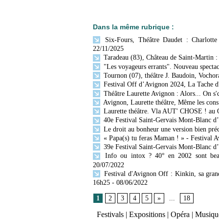
Dans la même rubrique :
Six-Fours, Théâtre Daudet : Charlotte 
22/11/2025
Taradeau (83), Château de Saint-Martin : F
"Les voyageurs errants". Nouveau spectac
Tournon (07), théâtre J. Baudoin, Vochora
Festival Off d’Avignon 2024, La Tache d
Théâtre Laurette Avignon : Alors... On s'
Avignon, Laurette théâtre, Même les cons
Laurette théâtre. Vla AUT' CHOSE ! au 
40e Festival Saint-Gervais Mont-Blanc 
Le droit au bonheur une version bien préc
« Papa(s) tu feras Maman ! » - Festival A
39e Festival Saint-Gervais Mont-Blanc d
Info ou intox ? 40° en 2002 sont beau
20/07/2022
Festival d'Avignon Off : Kinkin, sa gran
16h25
- 08/06/2022
1
2
3
4
5
»
...
18
Festivals
|
Expositions
|
Opéra
|
Musique