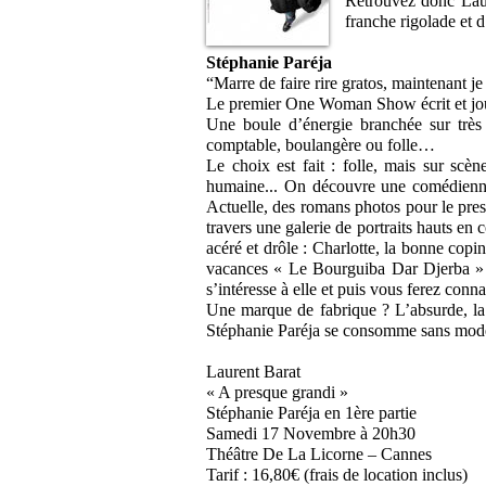
Retrouvez donc Lau
franche rigolade et d
Stéphanie Paréja
“Marre de faire rire gratos, maintenant je 
Le premier One Woman Show écrit et jou
Une boule d’énergie branchée sur très 
comptable, boulangère ou folle…
Le choix est fait : folle, mais sur scè
humaine... On découvre une comédienn
Actuelle, des romans photos pour le pres
travers une galerie de portraits hauts en
acéré et drôle : Charlotte, la bonne cop
vacances « Le Bourguiba Dar Djerba »
s’intéresse à elle et puis vous ferez conn
Une marque de fabrique ? L’absurde, la
Stéphanie Paréja se consomme sans modé
Laurent Barat
« A presque grandi »
Stéphanie Paréja en 1ère partie
Samedi 17 Novembre à 20h30
Théâtre De La Licorne – Cannes
Tarif : 16,80€ (frais de location inclus)