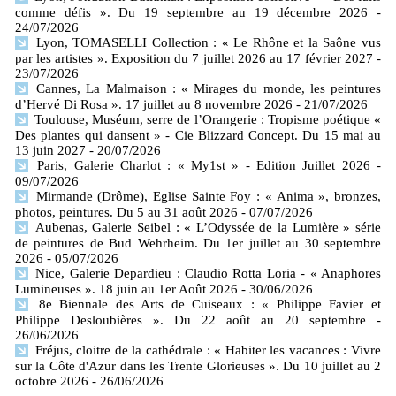
comme défis ». Du 19 septembre au 19 décembre 2026
-
24/07/2026
Lyon, TOMASELLI Collection : « Le Rhône et la Saône vus
par les artistes ». Exposition du 7 juillet 2026 au 17 février 2027
-
23/07/2026
Cannes, La Malmaison : « Mirages du monde, les peintures
d’Hervé Di Rosa ». 17 juillet au 8 novembre 2026
- 21/07/2026
Toulouse, Muséum, serre de l’Orangerie : Tropisme poétique «
Des plantes qui dansent » - Cie Blizzard Concept. Du 15 mai au
13 juin 2027
- 20/07/2026
Paris, Galerie Charlot : « My1st » - Edition Juillet 2026
-
09/07/2026
Mirmande (Drôme), Eglise Sainte Foy : « Anima », bronzes,
photos, peintures. Du 5 au 31 août 2026
- 07/07/2026
Aubenas, Galerie Seibel : « L’Odyssée de la Lumière » série
de peintures de Bud Wehrheim. Du 1er juillet au 30 septembre
2026
- 05/07/2026
Nice, Galerie Depardieu : Claudio Rotta Loria - « Anaphores
Lumineuses ». 18 juin au 1er Août 2026
- 30/06/2026
8e Biennale des Arts de Cuiseaux : « Philippe Favier et
Philippe Desloubières ». Du 22 août au 20 septembre
-
26/06/2026
Fréjus, cloitre de la cathédrale : « Habiter les vacances : Vivre
sur la Côte d'Azur dans les Trente Glorieuses ». Du 10 juillet au 2
octobre 2026
- 26/06/2026