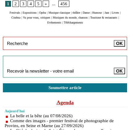
1
2
3
4
5
»
...
456
Festivals
|
Expositions
|
Opéra
|
Musique classique
|
théâtre
|
Danse
|
Humour
|
Jazz
|
Livres
|
Cinéma
|
Vu pour vous, critiques
|
Musiques du monde, chanson
|
Tourisme & restaurants
|
Evénements
|
Téléchargements
Inscription à la newsletter
Soumettre article
Agenda
Aujourd'hui
La belle et la bête (au 07/08/2026)
Comme des images - premier festival de photographie de
Provins, en Seine et Marne (au 27/09/2026)