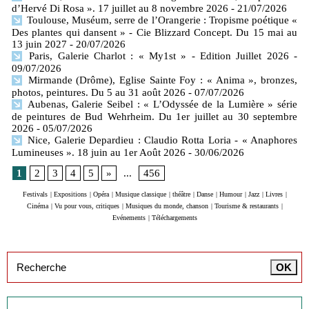
d’Hervé Di Rosa ». 17 juillet au 8 novembre 2026
- 21/07/2026
Toulouse, Muséum, serre de l’Orangerie : Tropisme poétique «
Des plantes qui dansent » - Cie Blizzard Concept. Du 15 mai au
13 juin 2027
- 20/07/2026
Paris, Galerie Charlot : « My1st » - Edition Juillet 2026
-
09/07/2026
Mirmande (Drôme), Eglise Sainte Foy : « Anima », bronzes,
photos, peintures. Du 5 au 31 août 2026
- 07/07/2026
Aubenas, Galerie Seibel : « L’Odyssée de la Lumière » série
de peintures de Bud Wehrheim. Du 1er juillet au 30 septembre
2026
- 05/07/2026
Nice, Galerie Depardieu : Claudio Rotta Loria - « Anaphores
Lumineuses ». 18 juin au 1er Août 2026
- 30/06/2026
1
2
3
4
5
»
...
456
Festivals
|
Expositions
|
Opéra
|
Musique classique
|
théâtre
|
Danse
|
Humour
|
Jazz
|
Livres
|
Cinéma
|
Vu pour vous, critiques
|
Musiques du monde, chanson
|
Tourisme & restaurants
|
Evénements
|
Téléchargements
Inscription à la newsletter