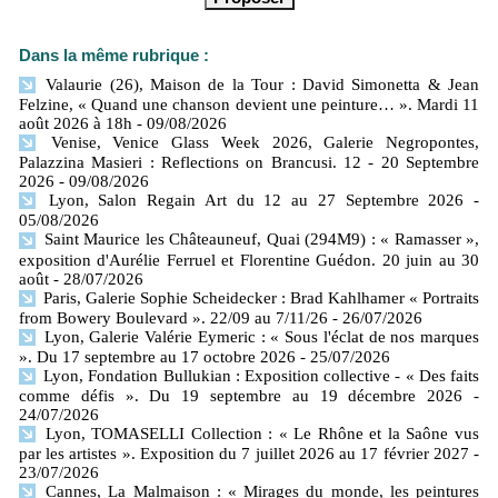
Dans la même rubrique :
Valaurie (26), Maison de la Tour : David Simonetta & Jean
Felzine, « Quand une chanson devient une peinture… ». Mardi 11
août 2026 à 18h
- 09/08/2026
Venise, Venice Glass Week 2026, Galerie Negropontes,
Palazzina Masieri : Reflections on Brancusi. 12 - 20 Septembre
2026
- 09/08/2026
Lyon, Salon Regain Art du 12 au 27 Septembre 2026
-
05/08/2026
Saint Maurice les Châteauneuf, Quai (294M9) : « Ramasser »,
exposition d'Aurélie Ferruel et Florentine Guédon. 20 juin au 30
août
- 28/07/2026
Paris, Galerie Sophie Scheidecker : Brad Kahlhamer « Portraits
from Bowery Boulevard ». 22/09 au 7/11/26
- 26/07/2026
Lyon, Galerie Valérie Eymeric : « Sous l'éclat de nos marques
». Du 17 septembre au 17 octobre 2026
- 25/07/2026
Lyon, Fondation Bullukian : Exposition collective - « Des faits
comme défis ». Du 19 septembre au 19 décembre 2026
-
24/07/2026
Lyon, TOMASELLI Collection : « Le Rhône et la Saône vus
par les artistes ». Exposition du 7 juillet 2026 au 17 février 2027
-
23/07/2026
Cannes, La Malmaison : « Mirages du monde, les peintures