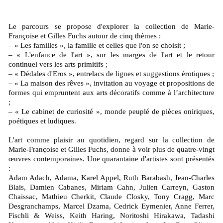
Le parcours se propose d'explorer la collection de Marie-
Françoise et Gilles Fuchs autour de cinq thèmes :
– « Les familles », la famille et celles que l'on se choisit ;
– « L'enfance de l'art », sur les marges de l'art et le retour
continuel vers les arts primitifs ;
– « Dédales d'Eros », entrelacs de lignes et suggestions érotiques ;
– « La maison des rêves », invitation au voyage et propositions de
formes qui empruntent aux arts décoratifs comme à l’architecture
;
– « Le cabinet de curiosité », monde peuplé de pièces oniriques,
poétiques et ludiques.
L'art comme plaisir au quotidien, regard sur la collection de
Marie-Françoise et Gilles Fuchs, donne à voir plus de quatre-vingt
œuvres contemporaines. Une quarantaine d'artistes sont présentés
:
Adam Adach, Adama, Karel Appel, Ruth Barabash, Jean-Charles
Blais, Damien Cabanes, Miriam Cahn, Julien Carreyn, Gaston
Chaissac, Mathieu Cherkit, Claude Closky, Tony Cragg, Marc
Desgranchamps, Marcel Dzama, Cedrick Eymenier, Anne Ferrer,
Fischli & Weiss, Keith Haring, Noritoshi Hirakawa, Tadashi