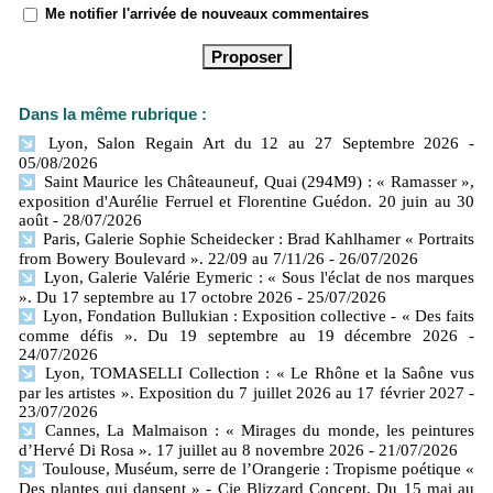
Me notifier l'arrivée de nouveaux commentaires
Dans la même rubrique :
Lyon, Salon Regain Art du 12 au 27 Septembre 2026
-
05/08/2026
Saint Maurice les Châteauneuf, Quai (294M9) : « Ramasser »,
exposition d'Aurélie Ferruel et Florentine Guédon. 20 juin au 30
août
- 28/07/2026
Paris, Galerie Sophie Scheidecker : Brad Kahlhamer « Portraits
from Bowery Boulevard ». 22/09 au 7/11/26
- 26/07/2026
Lyon, Galerie Valérie Eymeric : « Sous l'éclat de nos marques
». Du 17 septembre au 17 octobre 2026
- 25/07/2026
Lyon, Fondation Bullukian : Exposition collective - « Des faits
comme défis ». Du 19 septembre au 19 décembre 2026
-
24/07/2026
Lyon, TOMASELLI Collection : « Le Rhône et la Saône vus
par les artistes ». Exposition du 7 juillet 2026 au 17 février 2027
-
23/07/2026
Cannes, La Malmaison : « Mirages du monde, les peintures
d’Hervé Di Rosa ». 17 juillet au 8 novembre 2026
- 21/07/2026
Toulouse, Muséum, serre de l’Orangerie : Tropisme poétique «
Des plantes qui dansent » - Cie Blizzard Concept. Du 15 mai au