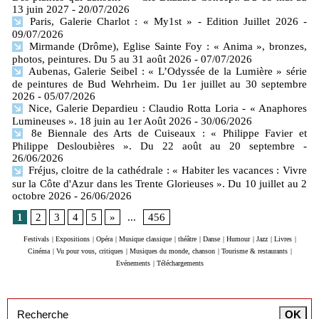
13 juin 2027
- 20/07/2026
Paris, Galerie Charlot : « My1st » - Edition Juillet 2026
-
09/07/2026
Mirmande (Drôme), Eglise Sainte Foy : « Anima », bronzes,
photos, peintures. Du 5 au 31 août 2026
- 07/07/2026
Aubenas, Galerie Seibel : « L’Odyssée de la Lumière » série
de peintures de Bud Wehrheim. Du 1er juillet au 30 septembre
2026
- 05/07/2026
Nice, Galerie Depardieu : Claudio Rotta Loria - « Anaphores
Lumineuses ». 18 juin au 1er Août 2026
- 30/06/2026
8e Biennale des Arts de Cuiseaux : « Philippe Favier et
Philippe Desloubières ». Du 22 août au 20 septembre
-
26/06/2026
Fréjus, cloitre de la cathédrale : « Habiter les vacances : Vivre
sur la Côte d'Azur dans les Trente Glorieuses ». Du 10 juillet au 2
octobre 2026
- 26/06/2026
1
2
3
4
5
»
...
456
Festivals
|
Expositions
|
Opéra
|
Musique classique
|
théâtre
|
Danse
|
Humour
|
Jazz
|
Livres
|
Cinéma
|
Vu pour vous, critiques
|
Musiques du monde, chanson
|
Tourisme & restaurants
|
Evénements
|
Téléchargements