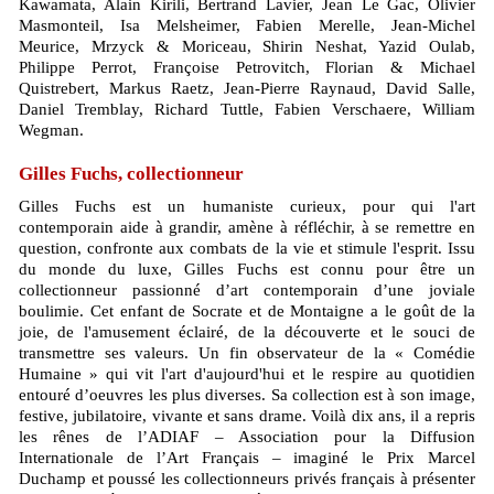
Kawamata, Alain Kirili, Bertrand Lavier, Jean Le Gac, Olivier
Masmonteil, Isa Melsheimer, Fabien Merelle, Jean-Michel
Meurice, Mrzyck & Moriceau, Shirin Neshat, Yazid Oulab,
Philippe Perrot, Françoise Petrovitch, Florian & Michael
Quistrebert, Markus Raetz, Jean-Pierre Raynaud, David Salle,
Daniel Tremblay, Richard Tuttle, Fabien Verschaere, William
Wegman.
Gilles Fuchs, collectionneur
Gilles Fuchs est un humaniste curieux, pour qui l'art
contemporain aide à grandir, amène à réfléchir, à se remettre en
question, confronte aux combats de la vie et stimule l'esprit. Issu
du monde du luxe, Gilles Fuchs est connu pour être un
collectionneur passionné d’art contemporain d’une joviale
boulimie. Cet enfant de Socrate et de Montaigne a le goût de la
joie, de l'amusement éclairé, de la découverte et le souci de
transmettre ses valeurs. Un fin observateur de la « Comédie
Humaine » qui vit l'art d'aujourd'hui et le respire au quotidien
entouré d’oeuvres les plus diverses. Sa collection est à son image,
festive, jubilatoire, vivante et sans drame. Voilà dix ans, il a repris
les rênes de l’ADIAF – Association pour la Diffusion
Internationale de l’Art Français – imaginé le Prix Marcel
Duchamp et poussé les collectionneurs privés français à présenter