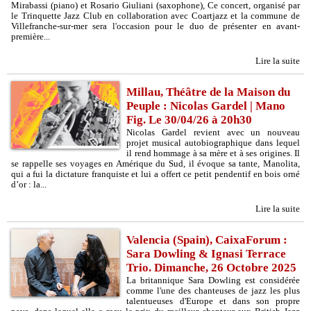
Mirabassi (piano) et Rosario Giuliani (saxophone), Ce concert, organisé par
le Trinquette Jazz Club en collaboration avec Coartjazz et la commune de
Villefranche-sur-mer sera l'occasion pour le duo de présenter en avant-
première...
Lire la suite
Millau, Théâtre de la Maison du
Peuple : Nicolas Gardel | Mano
Fig. Le 30/04/26 à 20h30
Nicolas Gardel revient avec un nouveau
projet musical autobiographique dans lequel
il rend hommage à sa mère et à ses origines. Il
se rappelle ses voyages en Amérique du Sud, il évoque sa tante, Manolita,
qui a fui la dictature franquiste et lui a offert ce petit pendentif en bois orné
d’or : la...
Lire la suite
Valencia (Spain), CaixaForum :
Sara Dowling & Ignasi Terrace
Trio. Dimanche, 26 Octobre 2025
La britannique Sara Dowling est considérée
comme l'une des chanteuses de jazz les plus
talentueuses d'Europe et dans son propre