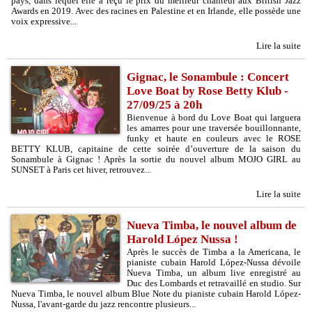
pays, dans lequel elle a reçu le prix du meilleur chanteur aux British Jazz
Awards en 2019. Avec des racines en Palestine et en Irlande, elle possède une
voix expressive...
Lire la suite
Gignac, le Sonambule : Concert
Love Boat by Rose Betty Klub -
27/09/25 à 20h
Bienvenue à bord du Love Boat qui larguera
les amarres pour une traversée bouillonnante,
funky et haute en couleurs avec le ROSE
BETTY KLUB, capitaine de cette soirée d’ouverture de la saison du
Sonambule à Gignac ! Après la sortie du nouvel album MOJO GIRL au
SUNSET à Paris cet hiver, retrouvez...
Lire la suite
Nueva Timba, le nouvel album de
Harold López Nussa !
Après le succès de Timba a la Americana, le
pianiste cubain Harold López-Nussa dévoile
Nueva Timba, un album live enregistré au
Duc des Lombards et retravaillé en studio. Sur
Nueva Timba, le nouvel album Blue Note du pianiste cubain Harold López-
Nussa, l'avant-garde du jazz rencontre plusieurs...