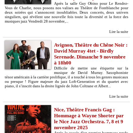
Après la salle Guy Obino pour Le Rendez-
Vous de Charlie, nous posons nos valises au Théâtre de Fontblanche pour
deux soirées qui s’annoncent inoubliables. Deux concerts, deux univers
singuliers, qui révèlent une nouvelle fois toute la diversité et la force des
musiques jazz Vendredi 28 novembre,...
Lire la suite
Avignon, Théâtre du Chêne Noir :
David Murray 4tet - Birdly
Serenade. Dimanche 9 novembre
à 18h00
Difficile de mettre une étiquette sur la
musique de David Murray. Saxophoniste
ténor américain à la carrière prolifique, il a touché à tous les genres musicaux
ou presque ! Figure majeure du jazz Loft-Generation et du quartet avec
piano, il s’inscrit dans la droite lignée de John Coltrane et Albert...
Lire la suite
Nice, Théâtre Francis Gag :
Hommage à Wayne Shorter par
le Nice Jazz Orchestra. 7, 8 et 9
novembre 2025
Après le succès d'un premier hommage rendu