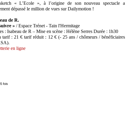
sketch « L’Ecole », à l’origine de son nouveau spectacle a
ement dépassé le million de vues sur Dailymotion !
eau de R.
suivre »
/ Espace Trénet - Tain l'Hermitage
es : Isabeau de R – Mise en scène : Hélène Serres Durée : 1h30
n tarif : 21 € tarif réduit : 12 € (- 25 ans / chômeurs / bénéficiaires
RSA).
tterie en ligne
5 fois