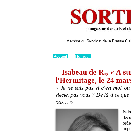
Membre du Syndicat de la Presse Cultu
Accueil
>
Humour
Isabeau de R., « A su
l'Hermitage, le 24 mar
« Je ne sais pas si c’est moi o
siècle, pas vous ? De là à ce que 
pas… »
Isa
déco
prés
impo