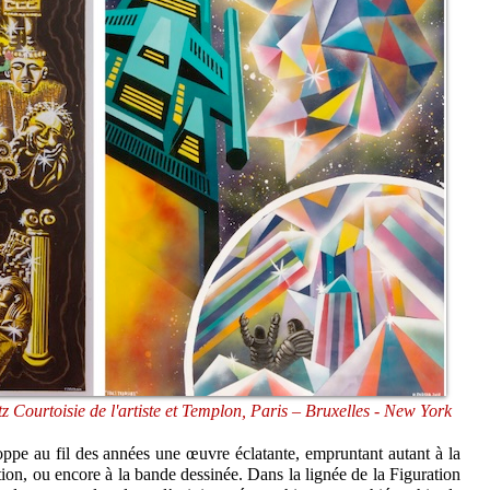
Courtoisie de l'artiste et Templon, Paris – Bruxelles - New York
ppe au fil des années une œuvre éclatante, empruntant autant à la
ion, ou encore à la bande dessinée. Dans la lignée de la Figuration