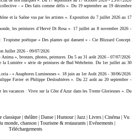
'éclat de nos marques ». Du 17 septembre au 17 octobre 2026
- 25/07/2026
collective - « Des faits comme défis ». Du 19 septembre au 19 décembre
 et la Saône vus par les artistes ». Exposition du 7 juillet 2026 au 17
nde, les peintures d’Hervé Di Rosa ». 17 juillet au 8 novembre 2026
-
: Tropisme poétique « Des plantes qui dansent » - Cie Blizzard Concept.
on Juillet 2026
- 09/07/2026
Anima », bronzes, photos, peintures. Du 5 au 31 août 2026
- 07/07/2026
e la Lumière » série de peintures de Bud Wehrheim. Du 1er juillet au 30
Loria - « Anaphores Lumineuses ». 18 juin au 1er Août 2026
- 30/06/2026
ilippe Favier et Philippe Desloubières ». Du 22 août au 20 septembre
-
er les vacances : Vivre sur la Côte d'Azur dans les Trente Glorieuses ». Du
 classique
|
théâtre
|
Danse
|
Humour
|
Jazz
|
Livres
|
Cinéma
|
Vu
du monde, chanson
|
Tourisme & restaurants
|
Evénements
|
Téléchargements