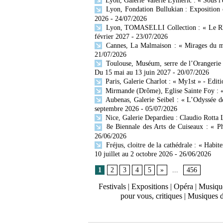
Lyon, Galerie Valérie Eymeric : « Sous l
Lyon, Fondation Bullukian : Exposition 
2026
- 24/07/2026
Lyon, TOMASELLI Collection : « Le Rhône
février 2027
- 23/07/2026
Cannes, La Malmaison : « Mirages du mo
21/07/2026
Toulouse, Muséum, serre de l’Orangerie 
Du 15 mai au 13 juin 2027
- 20/07/2026
Paris, Galerie Charlot : « My1st » - Editi
Mirmande (Drôme), Eglise Sainte Foy : « 
Aubenas, Galerie Seibel : « L’Odyssée d
septembre 2026
- 05/07/2026
Nice, Galerie Depardieu : Claudio Rotta 
8e Biennale des Arts de Cuiseaux : « Ph
26/06/2026
Fréjus, cloitre de la cathédrale : « Habit
10 juillet au 2 octobre 2026
- 26/06/2026
1
2
3
4
5
»
...
456
Festivals
|
Expositions
|
Opéra
|
Musique
pour vous, critiques
|
Musiques 