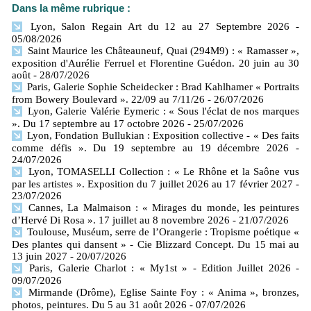
Dans la même rubrique :
Lyon, Salon Regain Art du 12 au 27 Septembre 2026
-
05/08/2026
Saint Maurice les Châteauneuf, Quai (294M9) : « Ramasser »,
exposition d'Aurélie Ferruel et Florentine Guédon. 20 juin au 30
août
- 28/07/2026
Paris, Galerie Sophie Scheidecker : Brad Kahlhamer « Portraits
from Bowery Boulevard ». 22/09 au 7/11/26
- 26/07/2026
Lyon, Galerie Valérie Eymeric : « Sous l'éclat de nos marques
». Du 17 septembre au 17 octobre 2026
- 25/07/2026
Lyon, Fondation Bullukian : Exposition collective - « Des faits
comme défis ». Du 19 septembre au 19 décembre 2026
-
24/07/2026
Lyon, TOMASELLI Collection : « Le Rhône et la Saône vus
par les artistes ». Exposition du 7 juillet 2026 au 17 février 2027
-
23/07/2026
Cannes, La Malmaison : « Mirages du monde, les peintures
d’Hervé Di Rosa ». 17 juillet au 8 novembre 2026
- 21/07/2026
Toulouse, Muséum, serre de l’Orangerie : Tropisme poétique «
Des plantes qui dansent » - Cie Blizzard Concept. Du 15 mai au
13 juin 2027
- 20/07/2026
Paris, Galerie Charlot : « My1st » - Edition Juillet 2026
-
09/07/2026
Mirmande (Drôme), Eglise Sainte Foy : « Anima », bronzes,
photos, peintures. Du 5 au 31 août 2026
- 07/07/2026