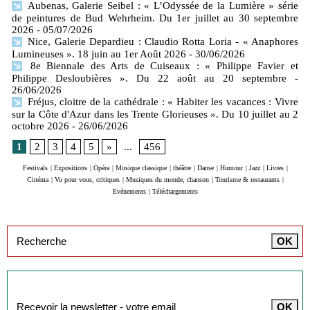
Aubenas, Galerie Seibel : « L’Odyssée de la Lumière » série
de peintures de Bud Wehrheim. Du 1er juillet au 30 septembre
2026
- 05/07/2026
Nice, Galerie Depardieu : Claudio Rotta Loria - « Anaphores
Lumineuses ». 18 juin au 1er Août 2026
- 30/06/2026
8e Biennale des Arts de Cuiseaux : « Philippe Favier et
Philippe Desloubières ». Du 22 août au 20 septembre
-
26/06/2026
Fréjus, cloitre de la cathédrale : « Habiter les vacances : Vivre
sur la Côte d'Azur dans les Trente Glorieuses ». Du 10 juillet au 2
octobre 2026
- 26/06/2026
1
2
3
4
5
»
...
456
Festivals
|
Expositions
|
Opéra
|
Musique classique
|
théâtre
|
Danse
|
Humour
|
Jazz
|
Livres
|
Cinéma
|
Vu pour vous, critiques
|
Musiques du monde, chanson
|
Tourisme & restaurants
|
Evénements
|
Téléchargements
Inscription à la newsletter