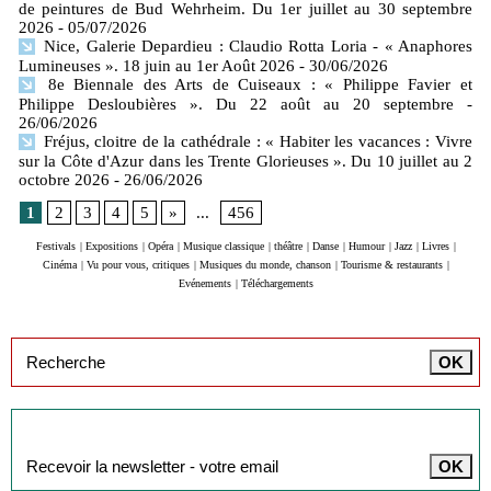
de peintures de Bud Wehrheim. Du 1er juillet au 30 septembre
2026
- 05/07/2026
Nice, Galerie Depardieu : Claudio Rotta Loria - « Anaphores
Lumineuses ». 18 juin au 1er Août 2026
- 30/06/2026
8e Biennale des Arts de Cuiseaux : « Philippe Favier et
Philippe Desloubières ». Du 22 août au 20 septembre
-
26/06/2026
Fréjus, cloitre de la cathédrale : « Habiter les vacances : Vivre
sur la Côte d'Azur dans les Trente Glorieuses ». Du 10 juillet au 2
octobre 2026
- 26/06/2026
1
2
3
4
5
»
...
456
Festivals
|
Expositions
|
Opéra
|
Musique classique
|
théâtre
|
Danse
|
Humour
|
Jazz
|
Livres
|
Cinéma
|
Vu pour vous, critiques
|
Musiques du monde, chanson
|
Tourisme & restaurants
|
Evénements
|
Téléchargements
Inscription à la newsletter