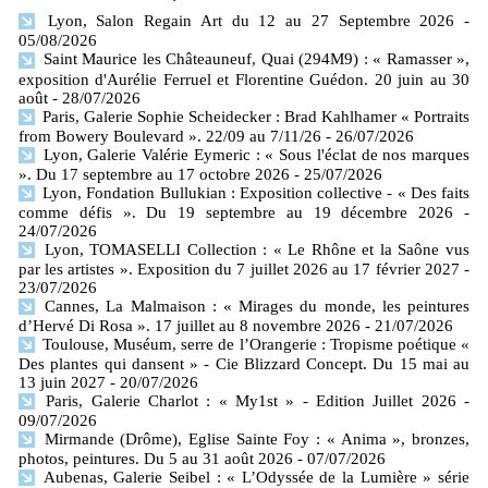
Lyon, Salon Regain Art du 12 au 27 Septembre 2026
-
05/08/2026
Saint Maurice les Châteauneuf, Quai (294M9) : « Ramasser »,
exposition d'Aurélie Ferruel et Florentine Guédon. 20 juin au 30
août
- 28/07/2026
Paris, Galerie Sophie Scheidecker : Brad Kahlhamer « Portraits
from Bowery Boulevard ». 22/09 au 7/11/26
- 26/07/2026
Lyon, Galerie Valérie Eymeric : « Sous l'éclat de nos marques
». Du 17 septembre au 17 octobre 2026
- 25/07/2026
Lyon, Fondation Bullukian : Exposition collective - « Des faits
comme défis ». Du 19 septembre au 19 décembre 2026
-
24/07/2026
Lyon, TOMASELLI Collection : « Le Rhône et la Saône vus
par les artistes ». Exposition du 7 juillet 2026 au 17 février 2027
-
23/07/2026
Cannes, La Malmaison : « Mirages du monde, les peintures
d’Hervé Di Rosa ». 17 juillet au 8 novembre 2026
- 21/07/2026
Toulouse, Muséum, serre de l’Orangerie : Tropisme poétique «
Des plantes qui dansent » - Cie Blizzard Concept. Du 15 mai au
13 juin 2027
- 20/07/2026
Paris, Galerie Charlot : « My1st » - Edition Juillet 2026
-
09/07/2026
Mirmande (Drôme), Eglise Sainte Foy : « Anima », bronzes,
photos, peintures. Du 5 au 31 août 2026
- 07/07/2026
Aubenas, Galerie Seibel : « L’Odyssée de la Lumière » série