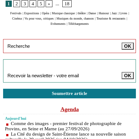
1
2
3
4
5
»
...
18
Festivals
|
Expositions
|
Opéra
|
Musique classique
|
théâtre
|
Danse
|
Humour
|
Jazz
|
Livres
|
Cinéma
|
Vu pour vous, critiques
|
Musiques du monde, chanson
|
Tourisme & restaurants
|
Evénements
|
Téléchargements
Inscription à la newsletter
Soumettre article
Agenda
Aujourd'hui
Comme des images - premier festival de photographie de
Provins, en Seine et Marne (au 27/09/2026)
La Cité du design de Saint-Étienne lance sa nouvelle saison