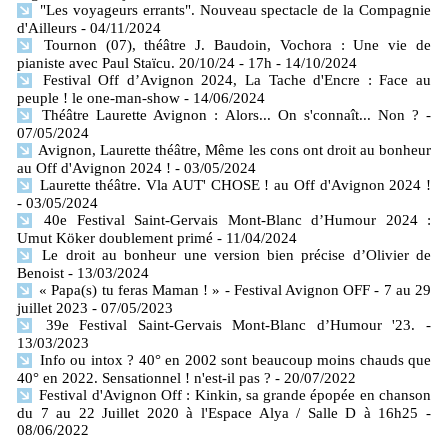
"Les voyageurs errants". Nouveau spectacle de la Compagnie
d'Ailleurs
- 04/11/2024
Tournon (07), théâtre J. Baudoin, Vochora : Une vie de
pianiste avec Paul Staïcu. 20/10/24 - 17h
- 14/10/2024
Festival Off d’Avignon 2024, La Tache d'Encre : Face au
peuple ! le one-man-show
- 14/06/2024
Théâtre Laurette Avignon : Alors... On s'connaît... Non ?
-
07/05/2024
Avignon, Laurette théâtre, Même les cons ont droit au bonheur
au Off d'Avignon 2024 !
- 03/05/2024
Laurette théâtre. Vla AUT' CHOSE ! au Off d'Avignon 2024 !
- 03/05/2024
40e Festival Saint-Gervais Mont-Blanc d’Humour 2024 :
Umut Köker doublement primé
- 11/04/2024
Le droit au bonheur une version bien précise d’Olivier de
Benoist
- 13/03/2024
« Papa(s) tu feras Maman ! » - Festival Avignon OFF - 7 au 29
juillet 2023
- 07/05/2023
39e Festival Saint-Gervais Mont-Blanc d’Humour '23.
-
13/03/2023
Info ou intox ? 40° en 2002 sont beaucoup moins chauds que
40° en 2022. Sensationnel ! n'est-il pas ?
- 20/07/2022
Festival d'Avignon Off : Kinkin, sa grande épopée en chanson
du 7 au 22 Juillet 2020 à l'Espace Alya / Salle D à 16h25
-
08/06/2022