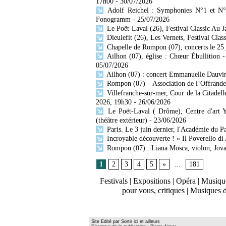
17h00
- 30/07/2026
Adolf Reichel : Symphonies N°1 et N° 
Fonogramm
- 25/07/2026
Le Poët-Laval (26), Festival Classic Au 
Dieulefit (26), Les Vernets, Festival Cla
Chapelle de Rompon (07), concerts le 25 jui
Ailhon (07), église : Chœur Ébullition -
05/07/2026
Ailhon (07) : concert Emmanuelle Dauvin, 
Rompon (07) – Association de l’Offrande 
Villefranche-sur-mer, Cour de la Citadell
2026, 19h30
- 26/06/2026
Le Poët-Laval ( Drôme), Centre d'art Y
(théâtre extérieur)
- 23/06/2026
Paris. Le 3 juin dernier, l'Académie du Pa
Incroyable découverte ! « Il Poverello di 
Rompon (07) : Liana Mosca, violon, Jovan
1
2
3
4
5
»
...
181
Festivals
|
Expositions
|
Opéra
|
Musique
pour vous, critiques
|
Musiques 
Site Edité par Sortir ici et ailleurs