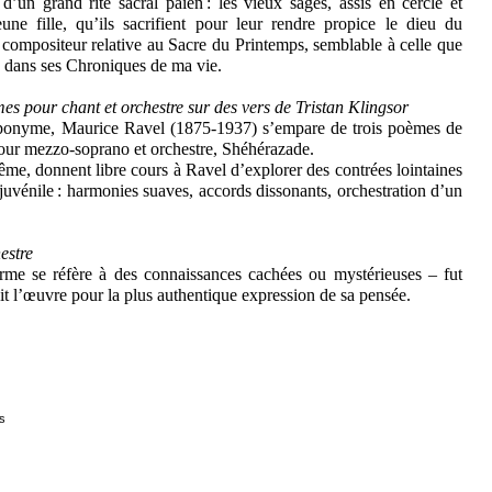
 d’un grand rite sacral païen : les vieux sages, assis en cercle et
ne fille, qu’ils sacrifient pour leur rendre propice le dieu du
du compositeur relative au Sacre du Printemps, semblable à celle que
te dans ses Chroniques de ma vie.
es pour chant et orchestre sur des vers de Tristan Klingsor
 éponyme, Maurice Ravel (1875-1937) s’empare de trois poèmes de
pour mezzo-soprano et orchestre, Shéhérazade.
trême, donnent libre cours à Ravel d’explorer des contrées lointaines
juvénile : harmonies suaves, accords dissonants, orchestration d’un
estre
e se réfère à des connaissances cachées ou mystérieuses – fut
t l’œuvre pour la plus authentique expression de sa pensée.
is