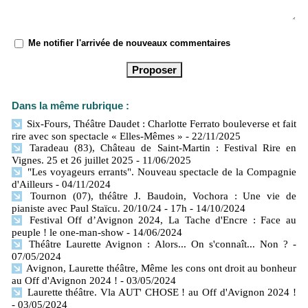
Me notifier l'arrivée de nouveaux commentaires
Dans la même rubrique :
Six-Fours, Théâtre Daudet : Charlotte Ferrato bouleverse et fait
rire avec son spectacle « Elles-Mêmes »
- 22/11/2025
Taradeau (83), Château de Saint-Martin : Festival Rire en
Vignes. 25 et 26 juillet 2025
- 11/06/2025
"Les voyageurs errants". Nouveau spectacle de la Compagnie
d'Ailleurs
- 04/11/2024
Tournon (07), théâtre J. Baudoin, Vochora : Une vie de
pianiste avec Paul Staïcu. 20/10/24 - 17h
- 14/10/2024
Festival Off d’Avignon 2024, La Tache d'Encre : Face au
peuple ! le one-man-show
- 14/06/2024
Théâtre Laurette Avignon : Alors... On s'connaît... Non ?
-
07/05/2024
Avignon, Laurette théâtre, Même les cons ont droit au bonheur
au Off d'Avignon 2024 !
- 03/05/2024
Laurette théâtre. Vla AUT' CHOSE ! au Off d'Avignon 2024 !
- 03/05/2024