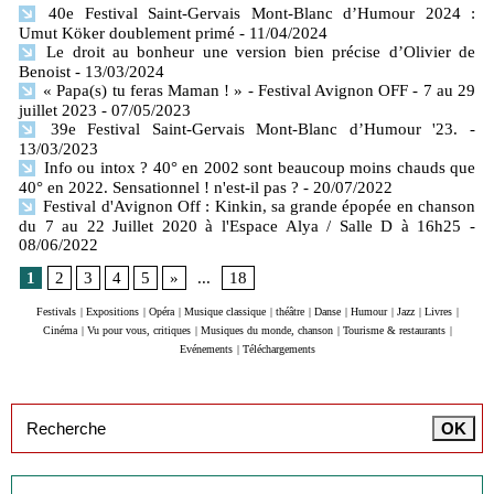
40e Festival Saint-Gervais Mont-Blanc d’Humour 2024 :
Umut Köker doublement primé
- 11/04/2024
Le droit au bonheur une version bien précise d’Olivier de
Benoist
- 13/03/2024
« Papa(s) tu feras Maman ! » - Festival Avignon OFF - 7 au 29
juillet 2023
- 07/05/2023
39e Festival Saint-Gervais Mont-Blanc d’Humour '23.
-
13/03/2023
Info ou intox ? 40° en 2002 sont beaucoup moins chauds que
40° en 2022. Sensationnel ! n'est-il pas ?
- 20/07/2022
Festival d'Avignon Off : Kinkin, sa grande épopée en chanson
du 7 au 22 Juillet 2020 à l'Espace Alya / Salle D à 16h25
-
08/06/2022
1
2
3
4
5
»
...
18
Festivals
|
Expositions
|
Opéra
|
Musique classique
|
théâtre
|
Danse
|
Humour
|
Jazz
|
Livres
|
Cinéma
|
Vu pour vous, critiques
|
Musiques du monde, chanson
|
Tourisme & restaurants
|
Evénements
|
Téléchargements
Inscription à la newsletter