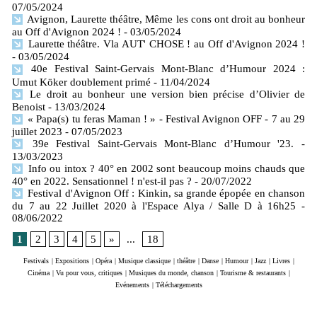
07/05/2024
Avignon, Laurette théâtre, Même les cons ont droit au bonheur
au Off d'Avignon 2024 !
- 03/05/2024
Laurette théâtre. Vla AUT' CHOSE ! au Off d'Avignon 2024 !
- 03/05/2024
40e Festival Saint-Gervais Mont-Blanc d’Humour 2024 :
Umut Köker doublement primé
- 11/04/2024
Le droit au bonheur une version bien précise d’Olivier de
Benoist
- 13/03/2024
« Papa(s) tu feras Maman ! » - Festival Avignon OFF - 7 au 29
juillet 2023
- 07/05/2023
39e Festival Saint-Gervais Mont-Blanc d’Humour '23.
-
13/03/2023
Info ou intox ? 40° en 2002 sont beaucoup moins chauds que
40° en 2022. Sensationnel ! n'est-il pas ?
- 20/07/2022
Festival d'Avignon Off : Kinkin, sa grande épopée en chanson
du 7 au 22 Juillet 2020 à l'Espace Alya / Salle D à 16h25
-
08/06/2022
1
2
3
4
5
»
...
18
Festivals
|
Expositions
|
Opéra
|
Musique classique
|
théâtre
|
Danse
|
Humour
|
Jazz
|
Livres
|
Cinéma
|
Vu pour vous, critiques
|
Musiques du monde, chanson
|
Tourisme & restaurants
|
Evénements
|
Téléchargements