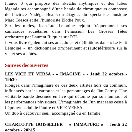
France 3 qui propose des sketchs mythiques et des tubes
légendaires accompagné d’une bande de chroniqueurs composée
de l’actrice Nadège Beausson-Diagne, du spécialiste musique
Marc Toesca et de l’humoriste Elodie Poux.
Sur les ondes, Jean-Luc Lemoine rejoint fréquemment ses
camarades sociétaires dans l’émission Les Grosses Têtes
orchestrée par Laurent Ruquier sur RTL.
Il vous livre également ses anecdotes et définitions dans « Le Petit
Lemoine », un dictionnaire (im)pertinent et (auto)dérisoire sur la
vie et ses à-côtés.
Soirées découvertes
LES VICE ET VERSA - « IMAGINE » - Jeudi 22 octobre -
19h30
Plongez dans l’imaginaire de ces deux artistes hors du commun,
influencés par les cartoons et les personnages de Jim Carrey. Une
véritable bande dessinée en live qui détonne par son humour et
les performances physiques. L’imaginaire de l’un met sans cesse à
l’épreuve celui de l’autre et VICE VERSA.
Un duo à découvrir seul, accompagné ou en famille.
CHARLOTTE BOISSELIER - « IMMATURE » - Jeudi 22
octobre - 20h15