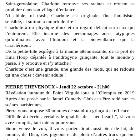
Saint-gervolaine, Charlotte retrouve ses racines et revient se
produire dans son village d’enfance.
Ni chipie, ni trash, Charlotte est originale, fine fantaisiste,
sensible, et surtout à mourir de rire !
Charlotte a un physique doux et un regard délicat sur ceux qui
l’entourent. Elle incarne des personnages aussi atypiques
qu’ordinaires avec l’humour et la bienveillance qui la
caractérisent.
De la petite-fille espiègle à la mamie attendrissante, de la prof de
Hula Hoop déjantée à l’androgyne grinçante, tout le monde y
passe, s’y retrouve et s’y attache !
Charlotte c’est une grande, une grande des mots, qui ne redoute
qu’une chose : devenir adulte !
PIERRE THEVENOUX - Jeudi 22 octobre - 21h00
Révélation humour du Point Virgule joue à l’Olympia en 2019
Après être passé par le Jamel Comedy Club et s’être rodé sur les
scènes parisiennes,
Pierre vous propose 30 minutes de stand-up grinçant et efficace.
Difficile à décrire, certains le qualifie de ” néo-beauf “, si vous
avez compris, tant mieux pour vous.
Sinon venez le voir, Il vous parlera tout aussi bien de lui, du
monde, de Dieu, des pigeons et de plein d’autres trucs qui ont