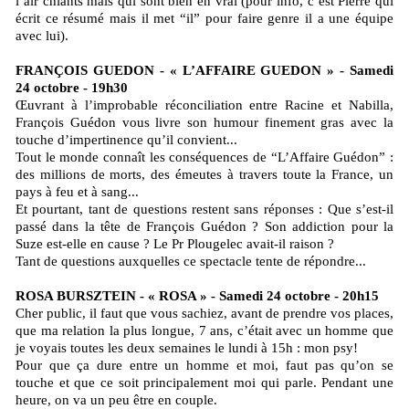
l’air chiants mais qui sont bien en vrai (pour info, c’est Pierre qui
écrit ce résumé mais il met “il” pour faire genre il a une équipe
avec lui).
FRANÇOIS GUEDON - « L’AFFAIRE GUEDON » - Samedi
24 octobre - 19h30
Œuvrant à l’improbable réconciliation entre Racine et Nabilla,
François Guédon vous livre son humour finement gras avec la
touche d’impertinence qu’il convient...
Tout le monde connaît les conséquences de “L’Affaire Guédon” :
des millions de morts, des émeutes à travers toute la France, un
pays à feu et à sang...
Et pourtant, tant de questions restent sans réponses : Que s’est-il
passé dans la tête de François Guédon ? Son addiction pour la
Suze est-elle en cause ? Le Pr Plougelec avait-il raison ?
Tant de questions auxquelles ce spectacle tente de répondre...
ROSA BURSZTEIN - « ROSA » - Samedi 24 octobre - 20h15
Cher public, il faut que vous sachiez, avant de prendre vos places,
que ma relation la plus longue, 7 ans, c’était avec un homme que
je voyais toutes les deux semaines le lundi à 15h : mon psy!
Pour que ça dure entre un homme et moi, faut pas qu’on se
touche et que ce soit principalement moi qui parle. Pendant une
heure, on va un peu être en couple.