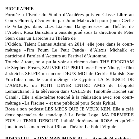
BIOGRAPHIE
Formée à l’Ecole du Studio d’Asnières puis en Classe Libre au
Cours Florent, découverte par John Malkovich pour jouer Cécile
de Volanges dans «Les Liaisons Dangereuses» au Théâtre de
l’Atelier, Rosa Bursztein a ensuite joué sous la direction de Peter
Stein dans un Labiche au Théâtre de
l’Odéon. Talent Cannes Adami en 2014, elle joue dans le court-
métrage «Pim Poum Le Petit Panda» d’Alexis Michalik et
participe à Paroles d’Acteurs au Festival d’Automne.
Touche à tout, on a pu la voir au cinéma dans THE PROGRAM
de Stephen Frears, SAUVER OU PERIR avec Pierre Niney, le film
à sketchs SELFIE ou encore DEUX MOI de Cedric Klapish. Sur
YouTube dans le court-métrage de Cyprien LA SCIENCE DE
L’AMOUR, ou PETIT DINER ENTRE AMIS de Léopold
Lemarchand; à la télévision dans CALLS de Timothée Hochet sur
Canal+. Elle a elle-même touché à la réalisation avec son court-
métrage «La Piscine » et une publicité pour Sonia Rykiel.
Rosa a son podcast LES MECS QUE JE VEUX KEN. Elle a créé
deux spectacles de stand-up à La Petite Loge: MA PREMIERE
FOIS et TENIR DEBOUT, intitulé dorénavant ROSA et qu’elle
joue tous les mercredis à 19h au Théâtre Le Point Virgule.
BISCOTTE - « ONE MAN MUSICAL » - Samedi 24 octobre -