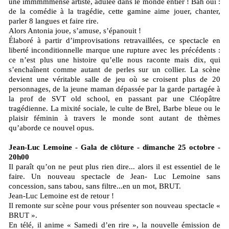
une immmmmense artiste, adulée dans le monde entier ! Bah oui :
de la comédie à la tragédie, cette gamine aime jouer, chanter,
parler 8 langues et faire rire.
Alors Antonia joue, s’amuse, s’épanouit !
Élaboré à partir d’improvisations retravaillées, ce spectacle en
liberté inconditionnelle marque une rupture avec les précédents :
ce n’est plus une histoire qu’elle nous raconte mais dix, qui
s’enchaînent comme autant de perles sur un collier. La scène
devient une véritable salle de jeu où se croisent plus de 20
personnages, de la jeune maman dépassée par la garde partagée à
la prof de SVT old school, en passant par une Cléopâtre
tragédienne. La mixité sociale, le culte de Brel, Barbe bleue ou le
plaisir féminin à travers le monde sont autant de thèmes
qu’aborde ce nouvel opus.
Jean-Luc Lemoine - Gala de clôture - dimanche 25 octobre -
20h00
Il paraît qu’on ne peut plus rien dire... alors il est essentiel de le
faire. Un nouveau spectacle de Jean- Luc Lemoine sans
concession, sans tabou, sans filtre...en un mot, BRUT.
Jean-Luc Lemoine est de retour !
Il remonte sur scène pour vous présenter son nouveau spectacle «
BRUT ».
En télé, il anime « Samedi d’en rire », la nouvelle émission de