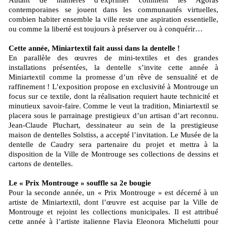
Autant de manières d’exprimer comment les Agoras
contemporaines se jouent dans les communautés virtuelles,
combien habiter ensemble la ville reste une aspiration essentielle,
ou comme la liberté est toujours à préserver ou à conquérir…
Cette année, Miniartextil fait aussi dans la dentelle !
En parallèle des œuvres de mini-textiles et des grandes
installations présentées, la dentelle s’invite cette année à
Miniartextil comme la promesse d’un rêve de sensualité et de
raffinement ! L’exposition propose en exclusivité à Montrouge un
focus sur ce textile, dont la réalisation requiert haute technicité et
minutieux savoir-faire. Comme le veut la tradition, Miniartextil se
placera sous le parrainage prestigieux d’un artisan d’art reconnu.
Jean-Claude Pluchart, dessinateur au sein de la prestigieuse
maison de dentelles Solstiss, a accepté l’invitation. Le Musée de la
dentelle de Caudry sera partenaire du projet et mettra à la
disposition de la Ville de Montrouge ses collections de dessins et
cartons de dentelles.
Le « Prix Montrouge » souffle sa 2e bougie
Pour la seconde année, un « Prix Montrouge » est décerné à un
artiste de Miniartextil, dont l’œuvre est acquise par la Ville de
Montrouge et rejoint les collections municipales. Il est attribué
cette année à l’artiste italienne Flavia Eleonora Michelutti pour