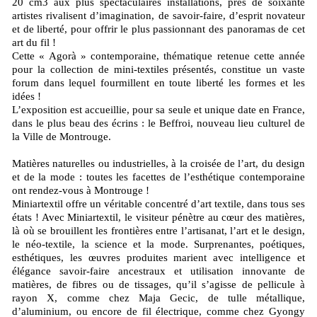
20 cm3 aux plus spectaculaires installations, près de soixante
artistes rivalisent d’imagination, de savoir-faire, d’esprit novateur
et de liberté, pour offrir le plus passionnant des panoramas de cet
art du fil !
Cette « Agorà » contemporaine, thématique retenue cette année
pour la collection de mini-textiles présentés, constitue un vaste
forum dans lequel fourmillent en toute liberté les formes et les
idées !
L’exposition est accueillie, pour sa seule et unique date en France,
dans le plus beau des écrins : le Beffroi, nouveau lieu culturel de
la Ville de Montrouge.
Matières naturelles ou industrielles, à la croisée de l’art, du design
et de la mode : toutes les facettes de l’esthétique contemporaine
ont rendez-vous à Montrouge !
Miniartextil offre un véritable concentré d’art textile, dans tous ses
états ! Avec Miniartextil, le visiteur pénètre au cœur des matières,
là où se brouillent les frontières entre l’artisanat, l’art et le design,
le néo-textile, la science et la mode. Surprenantes, poétiques,
esthétiques, les œuvres produites marient avec intelligence et
élégance savoir-faire ancestraux et utilisation innovante de
matières, de fibres ou de tissages, qu’il s’agisse de pellicule à
rayon X, comme chez Maja Gecic, de tulle métallique,
d’aluminium, ou encore de fil électrique, comme chez Gyongy