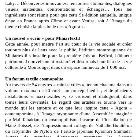
Laky… Découvertes innovantes, rencontres étonnantes, dialogues
visuels inattendus, confrontations et échanges… Tous les
ingrédients sont réunis pour que cette 9e édition annuelle, unique
étape en France après Côme et avant Venise, soit à l’image du
thème choisi : la plus belle des « Agorà ».
Un nouvel « écrin » pour Miniartextil
Cette année, pour mettre l’art au cœur de la vie sociale et créer
toujours plus de liens avec le public, l’édition montrougienne de
Miniartextil s’installe pour la première fois au Beffroi, bâtiment
patrimonial nouvellement restauré et désormais haut lieu de la vie
culturelle à Montrouge, dans un espace lumineux de 1 000 m2.
Un forum textile cosmopolite
Au travers de 54 œuvres « mini-textiles », tenant chacune dans un
volume maximal de 20 cm3 - un concept inédit -, et de plusieurs
installations « maxi-textiles », se croisent et dialoguent, dans
toutes leurs diversités. Le regard des artistes se tourne vers le
monde qui les entoure et ce que leur inspire cette « Agorà »
contemporaine, à l’image rayonnante d’une Assemblée imaginée
par Mai Tabakian, du cosmopolitisme incarné de l’installation de
Mahé Boissel, de l’impressionnant collage de Nathalie Boutté ou
du labyrinthe de Nylon de l’artiste japonais Kyionori Shimada.