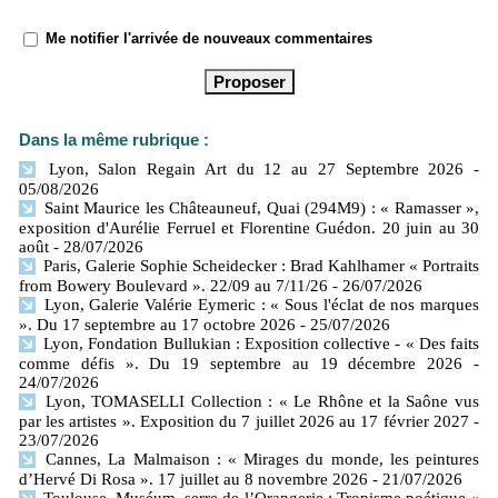
Me notifier l'arrivée de nouveaux commentaires
Dans la même rubrique :
Lyon, Salon Regain Art du 12 au 27 Septembre 2026
-
05/08/2026
Saint Maurice les Châteauneuf, Quai (294M9) : « Ramasser »,
exposition d'Aurélie Ferruel et Florentine Guédon. 20 juin au 30
août
- 28/07/2026
Paris, Galerie Sophie Scheidecker : Brad Kahlhamer « Portraits
from Bowery Boulevard ». 22/09 au 7/11/26
- 26/07/2026
Lyon, Galerie Valérie Eymeric : « Sous l'éclat de nos marques
». Du 17 septembre au 17 octobre 2026
- 25/07/2026
Lyon, Fondation Bullukian : Exposition collective - « Des faits
comme défis ». Du 19 septembre au 19 décembre 2026
-
24/07/2026
Lyon, TOMASELLI Collection : « Le Rhône et la Saône vus
par les artistes ». Exposition du 7 juillet 2026 au 17 février 2027
-
23/07/2026
Cannes, La Malmaison : « Mirages du monde, les peintures
d’Hervé Di Rosa ». 17 juillet au 8 novembre 2026
- 21/07/2026
Toulouse, Muséum, serre de l’Orangerie : Tropisme poétique «