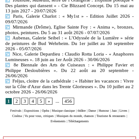
Des plantes qui dansent » - Cie Blizzard Concept. Du 15 mai au
13 juin 2027
- 20/07/2026
Paris, Galerie Charlot : « My1st » - Edition Juillet 2026
-
09/07/2026
Mirmande (Drôme), Eglise Sainte Foy : « Anima », bronzes,
photos, peintures. Du 5 au 31 août 2026
- 07/07/2026
Aubenas, Galerie Seibel : « L’Odyssée de la Lumière » série
de peintures de Bud Wehrheim. Du 1er juillet au 30 septembre
2026
- 05/07/2026
Nice, Galerie Depardieu : Claudio Rotta Loria - « Anaphores
Lumineuses ». 18 juin au 1er Août 2026
- 30/06/2026
8e Biennale des Arts de Cuiseaux : « Philippe Favier et
Philippe Desloubières ». Du 22 août au 20 septembre
-
26/06/2026
Fréjus, cloitre de la cathédrale : « Habiter les vacances : Vivre
sur la Côte d'Azur dans les Trente Glorieuses ». Du 10 juillet au 2
octobre 2026
- 26/06/2026
1
2
3
4
5
»
...
456
Festivals
|
Expositions
|
Opéra
|
Musique classique
|
théâtre
|
Danse
|
Humour
|
Jazz
|
Livres
|
Cinéma
|
Vu pour vous, critiques
|
Musiques du monde, chanson
|
Tourisme & restaurants
|
Evénements
|
Téléchargements