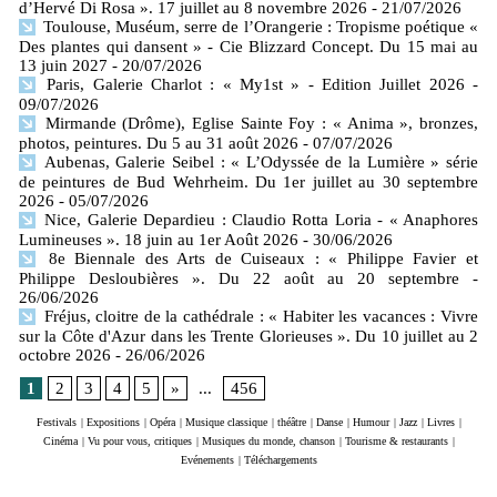
d’Hervé Di Rosa ». 17 juillet au 8 novembre 2026
- 21/07/2026
Toulouse, Muséum, serre de l’Orangerie : Tropisme poétique «
Des plantes qui dansent » - Cie Blizzard Concept. Du 15 mai au
13 juin 2027
- 20/07/2026
Paris, Galerie Charlot : « My1st » - Edition Juillet 2026
-
09/07/2026
Mirmande (Drôme), Eglise Sainte Foy : « Anima », bronzes,
photos, peintures. Du 5 au 31 août 2026
- 07/07/2026
Aubenas, Galerie Seibel : « L’Odyssée de la Lumière » série
de peintures de Bud Wehrheim. Du 1er juillet au 30 septembre
2026
- 05/07/2026
Nice, Galerie Depardieu : Claudio Rotta Loria - « Anaphores
Lumineuses ». 18 juin au 1er Août 2026
- 30/06/2026
8e Biennale des Arts de Cuiseaux : « Philippe Favier et
Philippe Desloubières ». Du 22 août au 20 septembre
-
26/06/2026
Fréjus, cloitre de la cathédrale : « Habiter les vacances : Vivre
sur la Côte d'Azur dans les Trente Glorieuses ». Du 10 juillet au 2
octobre 2026
- 26/06/2026
1
2
3
4
5
»
...
456
Festivals
|
Expositions
|
Opéra
|
Musique classique
|
théâtre
|
Danse
|
Humour
|
Jazz
|
Livres
|
Cinéma
|
Vu pour vous, critiques
|
Musiques du monde, chanson
|
Tourisme & restaurants
|
Evénements
|
Téléchargements