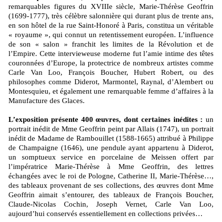
remarquables figures du XVIIIe siècle, Marie-Thérèse Geoffrin
(1699-1777), très célèbre salonnière qui durant plus de trente ans,
en son hôtel de la rue Saint-Honoré à Paris, constitua un véritable
« royaume », qui connut un retentissement européen. L’influence
de son « salon » franchit les limites de la Révolution et de
l’Empire. Cette intervieweuse moderne fut l’amie intime des têtes
couronnées d’Europe, la protectrice de nombreux artistes comme
Carle Van Loo, François Boucher, Hubert Robert, ou des
philosophes comme Diderot, Marmontel, Raynal, d’Alembert ou
Montesquieu, et également une remarquable femme d’affaires à la
Manufacture des Glaces.
L’exposition présente 400 œuvres, dont certaines inédites :
un
portrait inédit de Mme Geoffrin peint par Allais (1747), un portrait
inédit de Madame de Rambouillet (1588-1665) attribué à Philippe
de Champaigne (1646), une pendule ayant appartenu à Diderot,
un somptueux service en porcelaine de Meissen offert par
l’impératrice Marie-Thérèse à Mme Geoffrin, des lettres
échangées avec le roi de Pologne, Catherine II, Marie-Thérèse…,
des tableaux provenant de ses collections, des œuvres dont Mme
Geoffrin aimait s’entourer, des tableaux de François Boucher,
Claude-Nicolas Cochin, Joseph Vernet, Carle Van Loo,
aujourd’hui conservés essentiellement en collections privées…