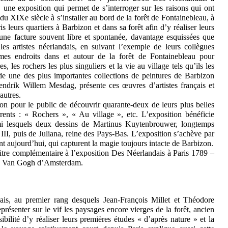
ne exposition qui permet de s’interroger sur les raisons qui ont
u XIXe siècle à s’installer au bord de la forêt de Fontainebleau, à
is leurs quartiers à Barbizon et dans sa forêt afin d’y réaliser leurs
une facture souvent libre et spontanée, davantage esquissées que
es artistes néerlandais, en suivant l’exemple de leurs collègues
êmes endroits dans et autour de la forêt de Fontainebleau pour
s, les rochers les plus singuliers et la vie au village tels qu’ils les
e une des plus importantes collections de peintures de Barbizon
endrik Willem Mesdag, présente ces œuvres d’artistes français et
autres.
on pour le public de découvrir quarante-deux de leurs plus belles
rents : « Rochers », « Au village », etc. L’exposition bénéficie
mi lesquels deux dessins de Martinus Kuytenbrouwer, longtemps
III, puis de Juliana, reine des Pays-Bas. L’exposition s’achève par
ont aujourd’hui, qui capturent la magie toujours intacte de Barbizon.
tre complémentaire à l’exposition Des Néerlandais à Paris 1789 –
ée Van Gogh d’Amsterdam.
çais, au premier rang desquels Jean-François Millet et Théodore
résenter sur le vif les paysages encore vierges de la forêt, ancien
bilité d’y réaliser leurs premières études « d’après nature » et la