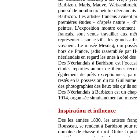
Barbizon. Maris, Mauve, Weissenbruch, u
poussé de nombreux peintre néerlandais d
Barbizon. Les artistes français avaient pr
premières études « d’après nature », d’
peintes. L’exposition montre comment l
français, sont venus travailler aux m
représenter – sur le vif – les grands arbre
voyaient. Le musée Mesdag, qui possèd
hors de France, jadis rassemblée par H
néerlandais en regard les unes à côté des 
Des Néerlandais à Barbizon est l’occasi
études reparties autour de thèmes récur
également de prêts exceptionnels, par
restés en la possession du roi Guillaume 
des photographies des lieux tels qu’ils s
Des Néerlandais à Barbizon est un chapi
1914, organisée simultanément au mus
Inspiration et influence
Dès les années 1830, les artistes fran
Rousseau, se rendent à Barbizon pour rep
domaine de chasse du roi. Outre la possi