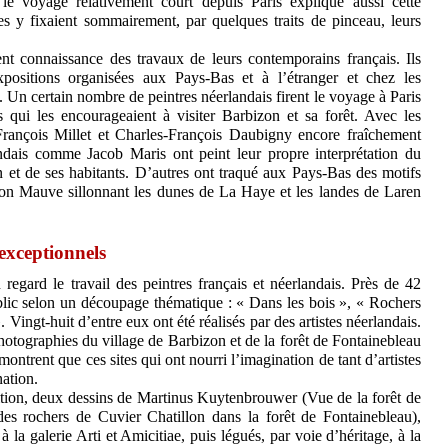
 le voyage relativement court depuis Paris explique aussi cette
es y fixaient sommairement, par quelques traits de pinceau, leurs
ent connaissance des travaux de leurs contemporains français. Ils
positions organisées aux Pays-Bas et à l’étranger et chez les
 Un certain nombre de peintres néerlandais firent le voyage à Paris
is qui les encourageaient à visiter Barbizon et sa forêt. Avec les
François Millet et Charles-François Daubigny encore fraîchement
andais comme Jacob Maris ont peint leur propre interprétation du
n et de ses habitants. D’autres ont traqué aux Pays-Bas des motifs
nton Mauve sillonnant les dunes de La Haye et les landes de Laren
exceptionnels
 regard le travail des peintres français et néerlandais. Près de 42
ublic selon un découpage thématique : « Dans les bois », « Rochers
 Vingt-huit d’entre eux ont été réalisés par des artistes néerlandais.
hotographies du village de Barbizon et de la forêt de Fontainebleau
 montrent que ces sites qui ont nourri l’imagination de tant d’artistes
nation.
sition, deux dessins de Martinus Kuytenbrouwer (Vue de la forêt de
es rochers de Cuvier Chatillon dans la forêt de Fontainebleau),
 la galerie Arti et Amicitiae, puis légués, par voie d’héritage, à la