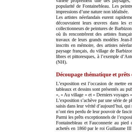
variété proprement dite des paysages,
popularité de Fontainebleau. Les peintr
impressions d’une nature non idéalisée.
Les artistes néerlandais eurent rapidem
découvraient leurs œuvres dans les ex
collectionneurs de peintures de Barbizon.
où ils rencontrèrent des artistes frança
travaux de leurs grands modèles Jean-
inscrits en mémoire, des artistes néerl
paysage français, du village de Barbizo
libres et pittoresques, à l’exemple d’A
(NH).
Découpage thématique et prêts 
L’exposition est l’occasion de mettre en
tableaux et dessins sont présentés au p
», « Au village » et « Derniers voyages ».
L’exposition s’achève par une série de p
saisis dans leur vérité d’aujourd’hui, qui
n’ont rien perdu de leur pouvoir de fasci
Parmi les prêts exceptionnels de l’expo
Fontainebleau et Fauconnerie au pied d
achetés en 1860 par le roi Guillaume III à