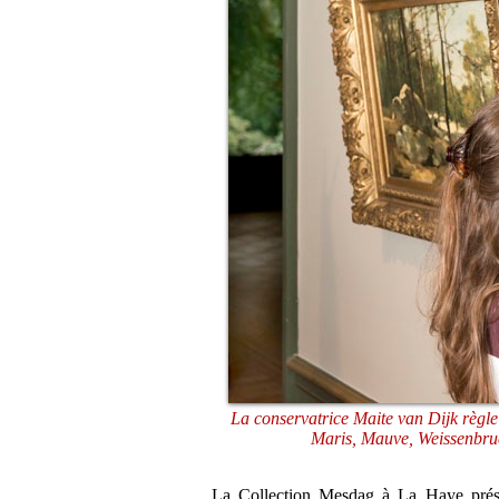
La conservatrice Maite van Dijk règle 
Maris, Mauve, Weissenbruc
La Collection Mesdag à La Haye prés