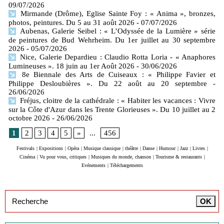
09/07/2026
Mirmande (Drôme), Eglise Sainte Foy : « Anima », bronzes,
photos, peintures. Du 5 au 31 août 2026
- 07/07/2026
Aubenas, Galerie Seibel : « L’Odyssée de la Lumière » série
de peintures de Bud Wehrheim. Du 1er juillet au 30 septembre
2026
- 05/07/2026
Nice, Galerie Depardieu : Claudio Rotta Loria - « Anaphores
Lumineuses ». 18 juin au 1er Août 2026
- 30/06/2026
8e Biennale des Arts de Cuiseaux : « Philippe Favier et
Philippe Desloubières ». Du 22 août au 20 septembre
-
26/06/2026
Fréjus, cloitre de la cathédrale : « Habiter les vacances : Vivre
sur la Côte d'Azur dans les Trente Glorieuses ». Du 10 juillet au 2
octobre 2026
- 26/06/2026
1
2
3
4
5
»
...
456
Festivals
|
Expositions
|
Opéra
|
Musique classique
|
théâtre
|
Danse
|
Humour
|
Jazz
|
Livres
|
Cinéma
|
Vu pour vous, critiques
|
Musiques du monde, chanson
|
Tourisme & restaurants
|
Evénements
|
Téléchargements