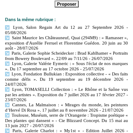
Dans la même rubrique :
Lyon, Salon Regain Art du 12 au 27 Septembre 2026
-
05/08/2026
Saint Maurice les Châteauneuf, Quai (294M9) : « Ramasser »,
exposition d'Aurélie Ferruel et Florentine Guédon. 20 juin au 30
août
- 28/07/2026
Paris, Galerie Sophie Scheidecker : Brad Kahlhamer « Portraits
from Bowery Boulevard ». 22/09 au 7/11/26
- 26/07/2026
Lyon, Galerie Valérie Eymeric : « Sous l'éclat de nos marques
». Du 17 septembre au 17 octobre 2026
- 25/07/2026
Lyon, Fondation Bullukian : Exposition collective - « Des faits
comme défis ». Du 19 septembre au 19 décembre 2026
-
24/07/2026
Lyon, TOMASELLI Collection : « Le Rhône et la Saône vus
par les artistes ». Exposition du 7 juillet 2026 au 17 février 2027
-
23/07/2026
Cannes, La Malmaison : « Mirages du monde, les peintures
d’Hervé Di Rosa ». 17 juillet au 8 novembre 2026
- 21/07/2026
Toulouse, Muséum, serre de l’Orangerie : Tropisme poétique «
Des plantes qui dansent » - Cie Blizzard Concept. Du 15 mai au
13 juin 2027
- 20/07/2026
Paris, Galerie Charlot : « My1st » - Edition Juillet 2026
-