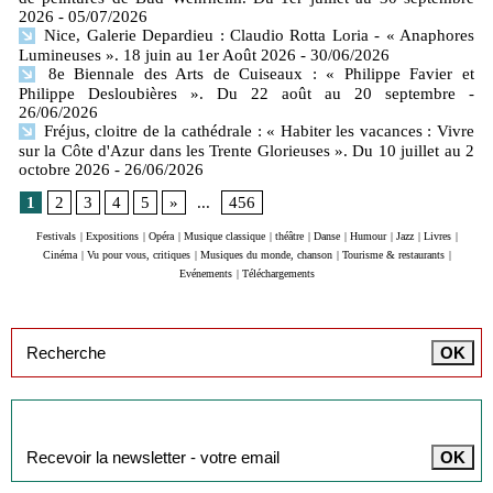
2026
- 05/07/2026
Nice, Galerie Depardieu : Claudio Rotta Loria - « Anaphores
Lumineuses ». 18 juin au 1er Août 2026
- 30/06/2026
8e Biennale des Arts de Cuiseaux : « Philippe Favier et
Philippe Desloubières ». Du 22 août au 20 septembre
-
26/06/2026
Fréjus, cloitre de la cathédrale : « Habiter les vacances : Vivre
sur la Côte d'Azur dans les Trente Glorieuses ». Du 10 juillet au 2
octobre 2026
- 26/06/2026
1
2
3
4
5
»
...
456
Festivals
|
Expositions
|
Opéra
|
Musique classique
|
théâtre
|
Danse
|
Humour
|
Jazz
|
Livres
|
Cinéma
|
Vu pour vous, critiques
|
Musiques du monde, chanson
|
Tourisme & restaurants
|
Evénements
|
Téléchargements
Inscription à la newsletter