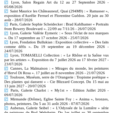
Lyon, Salon Regain Art du 12 au 27 Septembre 2026
-
05/08/2026
Saint Maurice les Châteauneuf, Quai (294M9) : « Ramasser »,
exposition d'Aurélie Ferruel et Florentine Guédon. 20 juin au 30
août
- 28/07/2026
Paris, Galerie Sophie Scheidecker : Brad Kahlhamer « Portraits
from Bowery Boulevard ». 22/09 au 7/11/26
- 26/07/2026
Lyon, Galerie Valérie Eymeric : « Sous l'éclat de nos marques
». Du 17 septembre au 17 octobre 2026
- 25/07/2026
Lyon, Fondation Bullukian : Exposition collective - « Des faits
comme défis ». Du 19 septembre au 19 décembre 2026
-
24/07/2026
Lyon, TOMASELLI Collection : « Le Rhône et la Saône vus
par les artistes ». Exposition du 7 juillet 2026 au 17 février 2027
-
23/07/2026
Cannes, La Malmaison : « Mirages du monde, les peintures
d’Hervé Di Rosa ». 17 juillet au 8 novembre 2026
- 21/07/2026
Toulouse, Muséum, serre de l’Orangerie : Tropisme poétique «
Des plantes qui dansent » - Cie Blizzard Concept. Du 15 mai au
13 juin 2027
- 20/07/2026
Paris, Galerie Charlot : « My1st » - Edition Juillet 2026
-
09/07/2026
Mirmande (Drôme), Eglise Sainte Foy : « Anima », bronzes,
photos, peintures. Du 5 au 31 août 2026
- 07/07/2026
Aubenas, Galerie Seibel : « L’Odyssée de la Lumière » série
de peintures de Bud Wehrheim. Du 1er juillet au 30 septembre