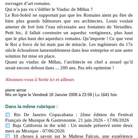
ouvrages d’art romains.
Qui n’a pas vu s’édifier le Viaduc de Millau ?
Le Roi-Soleil ne supportait pas que les Romains aient pu être de
bien plus grands bâtisseurs que ses architectes. Louis voulait
amener de fort loin l’eau nécessaire aux fontaines de Versailles.
Petit hic, il fallait construire un aqueduc vertigineux, plus haut
que le plus haut des aqueducs romains. Qu’importe ! Ce que veut
le Roi a force de loi mais pas de miracle. Les ingénieurs du 17e
siècle échouèrent lamentablement dans leur entreprise et une autre
solution fut mise en place.
Quant au viaduc de Millau, l’architecte en chef a assuré qu’il
serait encore debout dans ... 200 ans. Pas très optimiste !
Abonnez-vous à Sortir ici et ailleurs
pierre aimar
Mis en ligne le Vendredi 18 Janvier 2008 à 23:59 | Lu 1641 fois
Dans la même rubrique :
Rio De Janeiro Copacabana : 2ème édition du Festival
Français de Musique & Gastronomie. 21 juin 2026
- 17/06/2026
Baja California in the wild : Un monde préservé entre deux
mers​ au Mexique
- 07/06/2026
10 choses à savoir sur le Maltese Falcon, une expérience