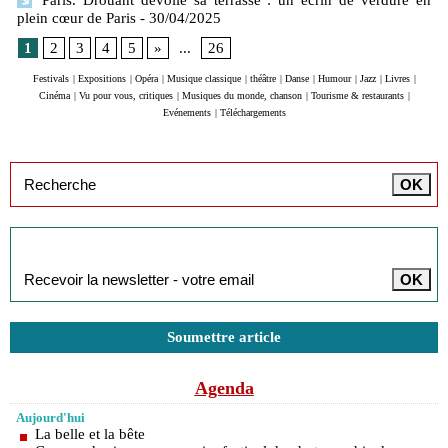
plein cœur de Paris
- 30/04/2025
1
2
3
4
5
»
...
26
Festivals
|
Expositions
|
Opéra
|
Musique classique
|
théâtre
|
Danse
|
Humour
|
Jazz
|
Livres
|
Cinéma
|
Vu pour vous, critiques
|
Musiques du monde, chanson
|
Tourisme & restaurants
|
Evénements
|
Téléchargements
Inscription à la newsletter
Soumettre article
Agenda
Aujourd'hui
La belle et la bête