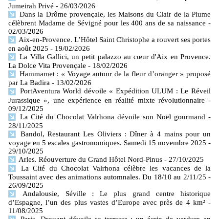
Jumeirah Privé
- 26/03/2026
Dans la Drôme provençale, les Maisons du Clair de la Plume
célèbrent Madame de Sévigné pour les 400 ans de sa naissance
-
02/03/2026
Aix-en-Provence. L’Hôtel Saint Christophe a rouvert ses portes
en août 2025
- 19/02/2026
La Villa Gallici, un petit palazzo au cœur d'Aix en Provence.
La Dolce Vita Provençale
- 18/02/2026
Hammamet : « Voyage autour de la fleur d’oranger » proposé
par La Badira
- 13/02/2026
PortAventura World dévoile « Expédition ULUM : Le Réveil
Jurassique », une expérience en réalité mixte révolutionnaire
-
09/12/2025
La Cité du Chocolat Valrhona dévoile son Noël gourmand
-
28/11/2025
Bandol, Restaurant Les Oliviers : Dîner à 4 mains pour un
voyage en 5 escales gastronomiques. Samedi 15 novembre 2025
-
29/10/2025
Arles. Réouverture du Grand Hôtel Nord-Pinus
- 27/10/2025
La Cité du Chocolat Valrhona célèbre les vacances de la
Toussaint avec des animations automnales. Du 18/10 au 2/11/25
-
26/09/2025
Andalousie, Séville : Le plus grand centre historique
d’Espagne, l’un des plus vastes d’Europe avec près de 4 km²
-
11/08/2025
Paris. Drouant dévoile sa terrasse : un écrin de verdure en