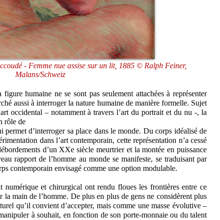
ccoudé - Femme nue assise sur un lit, 1885 © Ralph Feiner,
Malans/Schweiz
la figure humaine ne se sont pas seulement attachées à représenter
rché aussi à interroger la nature humaine de manière formelle. Sujet
l’art occidental – notamment à travers l’art du portrait et du nu -, la
n rôle de
 lui permet d’interroger sa place dans le monde. Du corps idéalisé de
érimentation dans l’art contemporain, cette représentation n’a cessé
es débordements d’un XXe siècle meurtrier et la montée en puissance
eau rapport de l’homme au monde se manifeste, se traduisant par
corps contemporain envisagé comme une option modulable.
t numérique et chirurgical ont rendu floues les frontières entre ce
par la main de l’homme. De plus en plus de gens ne considèrent plus
urel qu’il convient d’accepter, mais comme une masse évolutive –
anipuler à souhait, en fonction de son porte-monnaie ou du talent