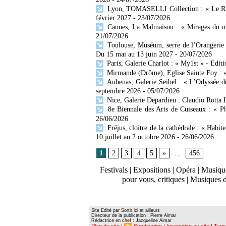
Lyon, TOMASELLI Collection : « Le Rhône
février 2027
- 23/07/2026
Cannes, La Malmaison : « Mirages du mo
21/07/2026
Toulouse, Muséum, serre de l’Orangerie 
Du 15 mai au 13 juin 2027
- 20/07/2026
Paris, Galerie Charlot : « My1st » - Editi
Mirmande (Drôme), Eglise Sainte Foy : « 
Aubenas, Galerie Seibel : « L’Odyssée d
septembre 2026
- 05/07/2026
Nice, Galerie Depardieu : Claudio Rotta 
8e Biennale des Arts de Cuiseaux : « Ph
26/06/2026
Fréjus, cloitre de la cathédrale : « Habit
10 juillet au 2 octobre 2026
- 26/06/2026
1
2
3
4
5
»
...
456
Festivals
|
Expositions
|
Opéra
|
Musique
pour vous, critiques
|
Musiques 
Site Edité par Sortir ici et ailleurs
Directeur de la publication : Pierre Aimar
Rédactrice en chef : Jacqueline Aimar