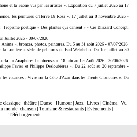
 et la Saône vus par les artistes ». Exposition du 7 juillet 2026 au 17
nde, les peintures d’Hervé Di Rosa ». 17 juillet au 8 novembre 2026
-
: Tropisme poétique « Des plantes qui dansent » - Cie Blizzard Concept.
on Juillet 2026
- 09/07/2026
Anima », bronzes, photos, peintures. Du 5 au 31 août 2026
- 07/07/2026
e la Lumière » série de peintures de Bud Wehrheim. Du 1er juillet au 30
Loria - « Anaphores Lumineuses ». 18 juin au 1er Août 2026
- 30/06/2026
ilippe Favier et Philippe Desloubières ». Du 22 août au 20 septembre
-
er les vacances : Vivre sur la Côte d'Azur dans les Trente Glorieuses ». Du
 classique
|
théâtre
|
Danse
|
Humour
|
Jazz
|
Livres
|
Cinéma
|
Vu
du monde, chanson
|
Tourisme & restaurants
|
Evénements
|
Téléchargements