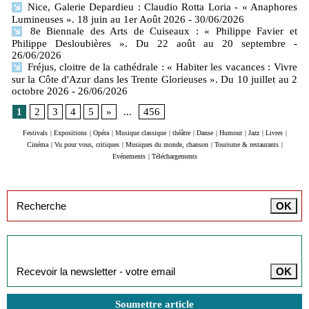
Nice, Galerie Depardieu : Claudio Rotta Loria - « Anaphores
Lumineuses ». 18 juin au 1er Août 2026
- 30/06/2026
8e Biennale des Arts de Cuiseaux : « Philippe Favier et
Philippe Desloubières ». Du 22 août au 20 septembre
-
26/06/2026
Fréjus, cloitre de la cathédrale : « Habiter les vacances : Vivre
sur la Côte d'Azur dans les Trente Glorieuses ». Du 10 juillet au 2
octobre 2026
- 26/06/2026
1
2
3
4
5
»
...
456
Festivals
|
Expositions
|
Opéra
|
Musique classique
|
théâtre
|
Danse
|
Humour
|
Jazz
|
Livres
|
Cinéma
|
Vu pour vous, critiques
|
Musiques du monde, chanson
|
Tourisme & restaurants
|
Evénements
|
Téléchargements
Inscription à la newsletter
Soumettre article