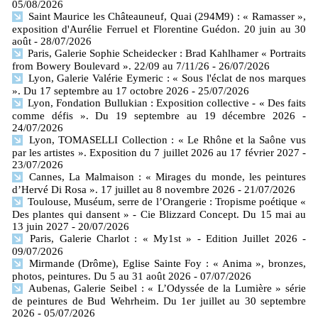
05/08/2026
Saint Maurice les Châteauneuf, Quai (294M9) : « Ramasser »,
exposition d'Aurélie Ferruel et Florentine Guédon. 20 juin au 30
août
- 28/07/2026
Paris, Galerie Sophie Scheidecker : Brad Kahlhamer « Portraits
from Bowery Boulevard ». 22/09 au 7/11/26
- 26/07/2026
Lyon, Galerie Valérie Eymeric : « Sous l'éclat de nos marques
». Du 17 septembre au 17 octobre 2026
- 25/07/2026
Lyon, Fondation Bullukian : Exposition collective - « Des faits
comme défis ». Du 19 septembre au 19 décembre 2026
-
24/07/2026
Lyon, TOMASELLI Collection : « Le Rhône et la Saône vus
par les artistes ». Exposition du 7 juillet 2026 au 17 février 2027
-
23/07/2026
Cannes, La Malmaison : « Mirages du monde, les peintures
d’Hervé Di Rosa ». 17 juillet au 8 novembre 2026
- 21/07/2026
Toulouse, Muséum, serre de l’Orangerie : Tropisme poétique «
Des plantes qui dansent » - Cie Blizzard Concept. Du 15 mai au
13 juin 2027
- 20/07/2026
Paris, Galerie Charlot : « My1st » - Edition Juillet 2026
-
09/07/2026
Mirmande (Drôme), Eglise Sainte Foy : « Anima », bronzes,
photos, peintures. Du 5 au 31 août 2026
- 07/07/2026
Aubenas, Galerie Seibel : « L’Odyssée de la Lumière » série
de peintures de Bud Wehrheim. Du 1er juillet au 30 septembre
2026
- 05/07/2026