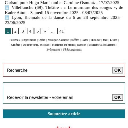
Carlson pour Hugo Marchand et Caroline Osmont.
- 17/07/2025
Villefranche (69), Théâtre : « Le murmure des songes », de
Kader Attou - Samedi 15 novembre 2025
- 08/07/2025
Lyon, Biennale de la danse du 6 au 28 septembre 2025
-
23/06/2025
1
2
3
4
5
»
...
41
Festivals
|
Expositions
|
Opéra
|
Musique classique
|
théâtre
|
Danse
|
Humour
|
Jazz
|
Livres
|
Cinéma
|
Vu pour vous, critiques
|
Musiques du monde, chanson
|
Tourisme & restaurants
|
Evénements
|
Téléchargements
Inscription à la newsletter
Soumettre article