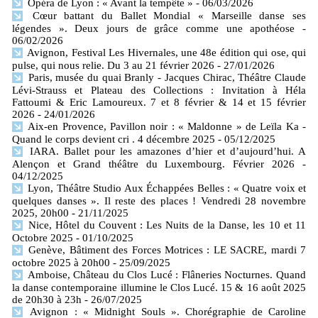
Opéra de Lyon : « Avant la tempête »
- 06/03/2026
Cœur battant du Ballet Mondial « Marseille danse ses
légendes ». Deux jours de grâce comme une apothéose
-
06/02/2026
Avignon, Festival Les Hivernales, une 48e édition qui ose, qui
pulse, qui nous relie. Du 3 au 21 février 2026
- 27/01/2026
Paris, musée du quai Branly - Jacques Chirac, Théâtre Claude
Lévi-Strauss et Plateau des Collections : Invitation à Héla
Fattoumi & Eric Lamoureux. 7 et 8 février & 14 et 15 février
2026
- 24/01/2026
Aix-en Provence, Pavillon noir : « Maldonne » de Leïla Ka -
Quand le corps devient cri . 4 décembre 2025
- 05/12/2025
IARA. Ballet pour les amazones d’hier et d’aujourd’hui. A
Alençon et Grand théâtre du Luxembourg. Février 2026
-
04/12/2025
Lyon, Théâtre Studio Aux Échappées Belles : « Quatre voix et
quelques danses ». Il reste des places ! Vendredi 28 novembre
2025, 20h00
- 21/11/2025
Nice, Hôtel du Couvent : Les Nuits de la Danse, les 10 et 11
Octobre 2025
- 01/10/2025
Genève, Bâtiment des Forces Motrices : LE SACRE, mardi 7
octobre 2025 à 20h00
- 25/09/2025
Amboise, Château du Clos Lucé : Flâneries Nocturnes. Quand
la danse contemporaine illumine le Clos Lucé. 15 & 16 août 2025
de 20h30 à 23h
- 26/07/2025
Avignon : « Midnight Souls ». Chorégraphie de Caroline