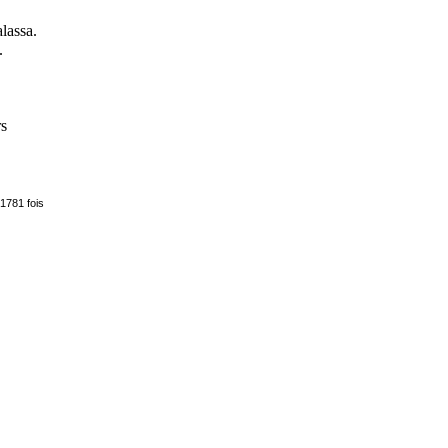
lassa.
.
rs
 1781 fois