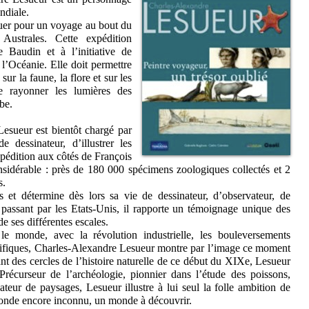
ondiale.
quer pour un voyage au bout du
ustrales. Cette expédition
 Baudin et à l’initiative de
l’Océanie. Elle doit permettre
ur la faune, la flore et sur les
re rayonner les lumières des
be.
esueur est bientôt chargé par
 dessinateur, d’illustrer les
expédition aux côtés de François
onsidérable : près de 180 000 spécimens zoologiques collectés et 2
s.
s et détermine dès lors sa vie de dessinateur, d’observateur, de
 passant par les Etats-Unis, il rapporte un témoignage unique des
e ses différentes escales.
e monde, avec la révolution industrielle, les bouleversements
entifiques, Charles-Alexandre Lesueur montre par l’image ce moment
tant des cercles de l’histoire naturelle de ce début du XIXe, Lesueur
 Précurseur de l’archéologie, pionnier dans l’étude des poissons,
teur de paysages, Lesueur illustre à lui seul la folle ambition de
monde encore inconnu, un monde à découvrir.