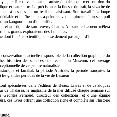
ageur, il est avant tout un artiste de talent qui met son don du
ique et naturaliste. La précision et la finesse du trait, la vivacité de
onnent à ses dessins un réalisme saisissant. Son travail à la loupe
ndéniable et il n’hésite pas à peindre avec un pinceau à un seul poil
e d’un kangourou ou d’un buffle.
ue et artistique de son œuvre, Charles-Alexandre Lesueur mêlera
prit des grands explorateurs des Lumières.
ue dont l’intérêt scientifique ne se dément pas aujourd’hui.
 conservation et actuelle responsable de la collection graphique du
e, historien des sciences et directeur du Muséum, cet ouvrage
eptionnelle de ce peintre naturaliste.
storique et familial, la période Australe, la période française, la
) les grandes périodes de la vie de Lesueur
ont spécialisées dans l’édition de Beaux-Livres et de catalogues
teur de Thalassa, le magazine de la mer diffusé chaque semaine sur
e Georges Pernoud, directeur des collections, et d’une équipe
urs, ces livres offrent une collection riche et complète sur l’histoire
ublié,