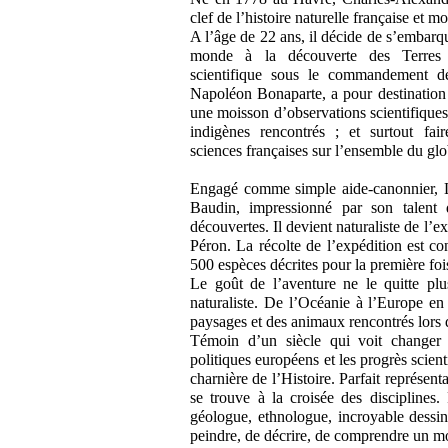
clef de l’histoire naturelle française et m
A l’âge de 22 ans, il décide de s’embar
monde à la découverte des Terres A
scientifique sous le commandement de
Napoléon Bonaparte, a pour destination 
une moisson d’observations scientifiques s
indigènes rencontrés ; et surtout fai
sciences françaises sur l’ensemble du glo
Engagé comme simple aide-canonnier, L
Baudin, impressionné par son talent de
découvertes. Il devient naturaliste de l’
Péron. La récolte de l’expédition est c
500 espèces décrites pour la première foi
Le goût de l’aventure ne le quitte plu
naturaliste. De l’Océanie à l’Europe en
paysages et des animaux rencontrés lors d
Témoin d’un siècle qui voit changer l
politiques européens et les progrès sci
charnière de l’Histoire. Parfait représen
se trouve à la croisée des disciplines.
géologue, ethnologue, incroyable dessina
peindre, de décrire, de comprendre un 