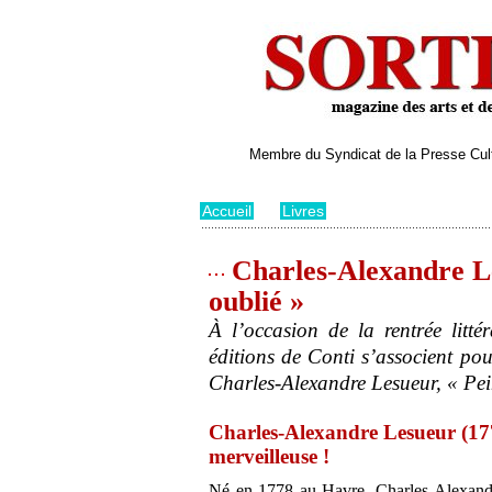
Membre du Syndicat de la Presse Cultu
Accueil
>
Livres
Charles-Alexandre Le
oublié »
À l’occasion de la rentrée litté
éditions de Conti s’associent pou
Charles-Alexandre Lesueur, « Pein
Charles-Alexandre Lesueur (177
merveilleuse !
Né en 1778 au Havre, Charles-Alexand