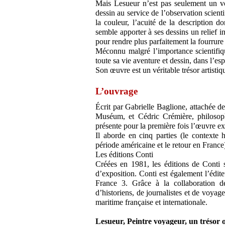
Mais Lesueur n’est pas seulement un voy
dessin au service de l’observation scientif
la couleur, l’acuité de la description d
semble apporter à ses dessins un relief i
pour rendre plus parfaitement la fourrur
Méconnu malgré l’importance scientifiq
toute sa vie aventure et dessin, dans l’es
Son œuvre est un véritable trésor artistiq
L’ouvrage
Écrit par Gabrielle Baglione, attachée de
Muséum, et Cédric Crémière, philosoph
présente pour la première fois l’œuvre exc
Il aborde en cinq parties (le contexte hi
période américaine et le retour en France
Les éditions Conti
Créées en 1981, les éditions de Conti s
d’exposition. Conti est également l’édi
France 3. Grâce à la collaboration d
d’historiens, de journalistes et de voyage
maritime française et internationale.
Lesueur, Peintre voyageur, un trésor o