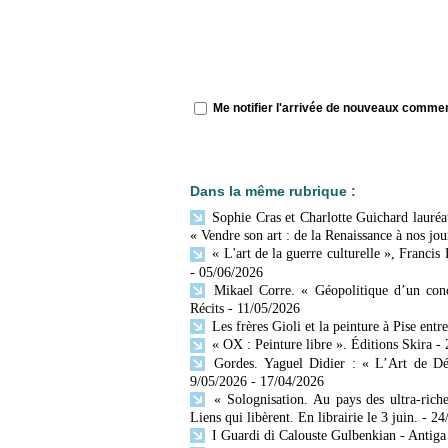
Me notifier l'arrivée de nouveaux comme
Dans la même rubrique :
Sophie Cras et Charlotte Guichard lauréat
« Vendre son art : de la Renaissance à nos jou
« L'art de la guerre culturelle », Francis
- 05/06/2026
Mikael Corre. « Géopolitique d’un conc
Récits
- 11/05/2026
Les frères Gioli et la peinture à Pise entr
« OX : Peinture libre ». Éditions Skira
-
Gordes. Yaguel Didier : « L’Art de Décr
9/05/2026
- 17/04/2026
« Solognisation. Au pays des ultra-rich
Liens qui libèrent. En librairie le 3 juin.
- 24
I Guardi di Calouste Gulbenkian - Antiga