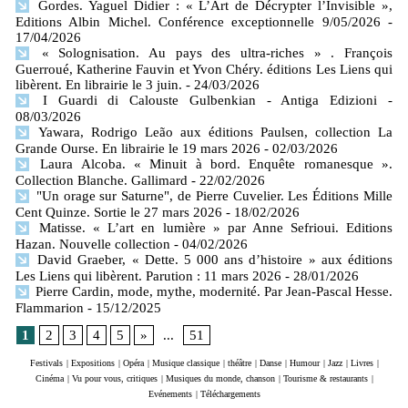
Gordes. Yaguel Didier : « L’Art de Décrypter l’Invisible »,
Editions Albin Michel. Conférence exceptionnelle 9/05/2026
-
17/04/2026
« Solognisation. Au pays des ultra-riches » . François
Guerroué, Katherine Fauvin et Yvon Chéry. éditions Les Liens qui
libèrent. En librairie le 3 juin.
- 24/03/2026
I Guardi di Calouste Gulbenkian - Antiga Edizioni
-
08/03/2026
Yawara, Rodrigo Leão aux éditions Paulsen, collection La
Grande Ourse. En librairie le 19 mars 2026
- 02/03/2026
Laura Alcoba. « Minuit à bord. Enquête romanesque ».
Collection Blanche. Gallimard
- 22/02/2026
"Un orage sur Saturne", de Pierre Cuvelier. Les Éditions Mille
Cent Quinze. Sortie le 27 mars 2026
- 18/02/2026
Matisse. « L’art en lumière » par Anne Sefrioui. Editions
Hazan. Nouvelle collection
- 04/02/2026
David Graeber, « Dette. 5 000 ans d’histoire » aux éditions
Les Liens qui libèrent. Parution : 11 mars 2026
- 28/01/2026
Pierre Cardin, mode, mythe, modernité. Par Jean-Pascal Hesse.
Flammarion
- 15/12/2025
1
2
3
4
5
»
...
51
Festivals
|
Expositions
|
Opéra
|
Musique classique
|
théâtre
|
Danse
|
Humour
|
Jazz
|
Livres
|
Cinéma
|
Vu pour vous, critiques
|
Musiques du monde, chanson
|
Tourisme & restaurants
|
Evénements
|
Téléchargements