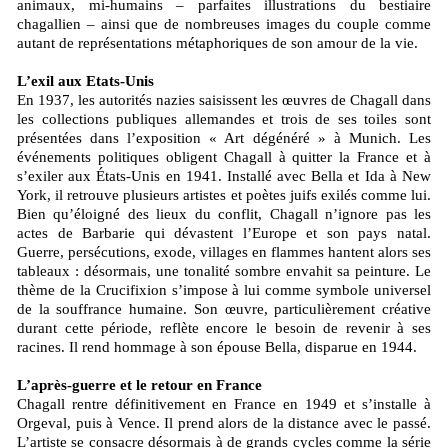
animaux, mi-humains – parfaites illustrations du bestiaire
chagallien – ainsi que de nombreuses images du couple comme
autant de représentations métaphoriques de son amour de la vie.
L’exil aux Etats-Unis
En 1937, les autorités nazies saisissent les œuvres de Chagall dans
les collections publiques allemandes et trois de ses toiles sont
présentées dans l’exposition « Art dégénéré » à Munich. Les
événements politiques obligent Chagall à quitter la France et à
s’exiler aux États-Unis en 1941. Installé avec Bella et Ida à New
York, il retrouve plusieurs artistes et poètes juifs exilés comme lui.
Bien qu’éloigné des lieux du conflit, Chagall n’ignore pas les
actes de Barbarie qui dévastent l’Europe et son pays natal.
Guerre, persécutions, exode, villages en flammes hantent alors ses
tableaux : désormais, une tonalité sombre envahit sa peinture. Le
thème de la Crucifixion s’impose à lui comme symbole universel
de la souffrance humaine. Son œuvre, particulièrement créative
durant cette période, reflète encore le besoin de revenir à ses
racines. Il rend hommage à son épouse Bella, disparue en 1944.
L’après-guerre et le retour en France
Chagall rentre définitivement en France en 1949 et s’installe à
Orgeval, puis à Vence. Il prend alors de la distance avec le passé.
L’artiste se consacre désormais à de grands cycles comme la série