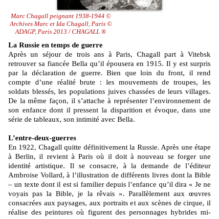
Marc Chagall peignant 1938-1944 ©
Archives Marc et Ida Chagall, Paris ©
ADAGP, Paris 2013 / CHAGALL ®
La Russie en temps de guerre
Après un séjour de trois ans à Paris, Chagall part à Vitebsk
retrouver sa fiancée Bella qu’il épousera en 1915. Il y est surpris
par la déclaration de guerre. Bien que loin du front, il rend
compte d’une réalité brute : les mouvements de troupes, les
soldats blessés, les populations juives chassées de leurs villages.
De la même façon, il s’attache à représenter l’environnement de
son enfance dont il pressent la disparition et évoque, dans une
série de tableaux, son intimité avec Bella.
L’entre-deux-guerres
En 1922, Chagall quitte définitivement la Russie. Après une étape
à Berlin, il revient à Paris où il doit à nouveau se forger une
identité artistique. Il se consacre, à la demande de l’éditeur
Ambroise Vollard, à l’illustration de différents livres dont la Bible
– un texte dont il est si familier depuis l’enfance qu’il dira « Je ne
voyais pas la Bible, je la rêvais ». Parallèlement aux œuvres
consacrées aux paysages, aux portraits et aux scènes de cirque, il
réalise des peintures où figurent des personnages hybrides mi-