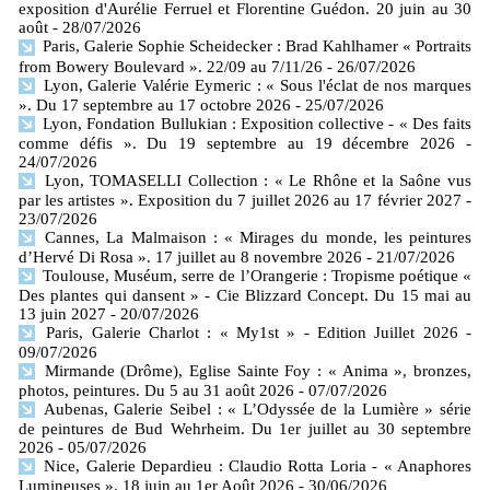
exposition d'Aurélie Ferruel et Florentine Guédon. 20 juin au 30
août
- 28/07/2026
Paris, Galerie Sophie Scheidecker : Brad Kahlhamer « Portraits
from Bowery Boulevard ». 22/09 au 7/11/26
- 26/07/2026
Lyon, Galerie Valérie Eymeric : « Sous l'éclat de nos marques
». Du 17 septembre au 17 octobre 2026
- 25/07/2026
Lyon, Fondation Bullukian : Exposition collective - « Des faits
comme défis ». Du 19 septembre au 19 décembre 2026
-
24/07/2026
Lyon, TOMASELLI Collection : « Le Rhône et la Saône vus
par les artistes ». Exposition du 7 juillet 2026 au 17 février 2027
-
23/07/2026
Cannes, La Malmaison : « Mirages du monde, les peintures
d’Hervé Di Rosa ». 17 juillet au 8 novembre 2026
- 21/07/2026
Toulouse, Muséum, serre de l’Orangerie : Tropisme poétique «
Des plantes qui dansent » - Cie Blizzard Concept. Du 15 mai au
13 juin 2027
- 20/07/2026
Paris, Galerie Charlot : « My1st » - Edition Juillet 2026
-
09/07/2026
Mirmande (Drôme), Eglise Sainte Foy : « Anima », bronzes,
photos, peintures. Du 5 au 31 août 2026
- 07/07/2026
Aubenas, Galerie Seibel : « L’Odyssée de la Lumière » série
de peintures de Bud Wehrheim. Du 1er juillet au 30 septembre
2026
- 05/07/2026
Nice, Galerie Depardieu : Claudio Rotta Loria - « Anaphores
Lumineuses ». 18 juin au 1er Août 2026
- 30/06/2026