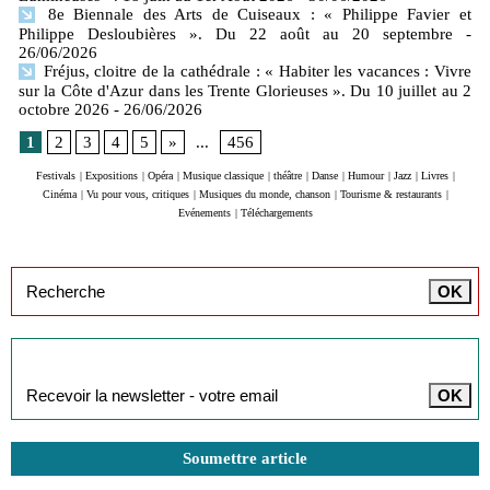
8e Biennale des Arts de Cuiseaux : « Philippe Favier et
Philippe Desloubières ». Du 22 août au 20 septembre
-
26/06/2026
Fréjus, cloitre de la cathédrale : « Habiter les vacances : Vivre
sur la Côte d'Azur dans les Trente Glorieuses ». Du 10 juillet au 2
octobre 2026
- 26/06/2026
1
2
3
4
5
»
...
456
Festivals
|
Expositions
|
Opéra
|
Musique classique
|
théâtre
|
Danse
|
Humour
|
Jazz
|
Livres
|
Cinéma
|
Vu pour vous, critiques
|
Musiques du monde, chanson
|
Tourisme & restaurants
|
Evénements
|
Téléchargements
Inscription à la newsletter
Soumettre article