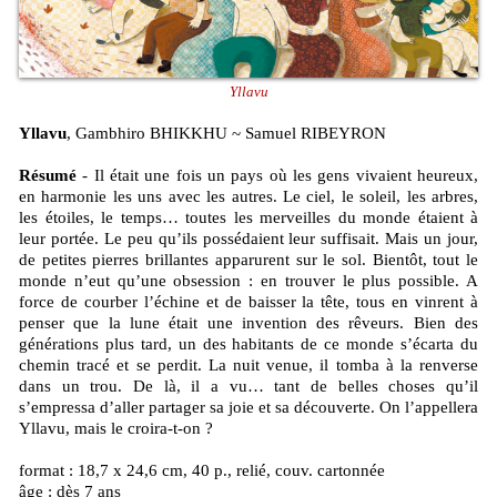
Yllavu
Yllavu
, Gambhiro BHIKKHU ~ Samuel RIBEYRON
Résumé
- Il était une fois un pays où les gens vivaient heureux,
en harmonie les uns avec les autres. Le ciel, le soleil, les arbres,
les étoiles, le temps… toutes les merveilles du monde étaient à
leur portée. Le peu qu’ils possédaient leur suffisait. Mais un jour,
de petites pierres brillantes apparurent sur le sol. Bientôt, tout le
monde n’eut qu’une obsession : en trouver le plus possible. A
force de courber l’échine et de baisser la tête, tous en vinrent à
penser que la lune était une invention des rêveurs. Bien des
générations plus tard, un des habitants de ce monde s’écarta du
chemin tracé et se perdit. La nuit venue, il tomba à la renverse
dans un trou. De là, il a vu… tant de belles choses qu’il
s’empressa d’aller partager sa joie et sa découverte. On l’appellera
Yllavu, mais le croira-t-on ?
format : 18,7 x 24,6 cm, 40 p., relié, couv. cartonnée
âge : dès 7 ans