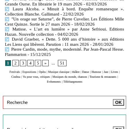
Grande Ourse. En librairie le 19 mars 2026
- 02/03/2026
Laura Alcoba. « Minuit à bord. Enquête romanesque ».
Collection Blanche. Gallimard
- 22/02/2026
"Un orage sur Saturne", de Pierre Cuvelier. Les Éditions Mille
Cent Quinze. Sortie le 27 mars 2026
- 18/02/2026
Matisse. « L’art en lumière » par Anne Sefrioui. Editions
Hazan. Nouvelle collection
- 04/02/2026
David Graeber, « Dette. 5 000 ans d’histoire » aux éditions
Les Liens qui libèrent. Parution : 11 mars 2026
- 28/01/2026
Pierre Cardin, mode, mythe, modernité. Par Jean-Pascal Hesse.
Flammarion
- 15/12/2025
1
2
3
4
5
»
...
51
Festivals
|
Expositions
|
Opéra
|
Musique classique
|
théâtre
|
Danse
|
Humour
|
Jazz
|
Livres
|
Cinéma
|
Vu pour vous, critiques
|
Musiques du monde, chanson
|
Tourisme & restaurants
|
Evénements
|
Téléchargements
Inscription à la newsletter