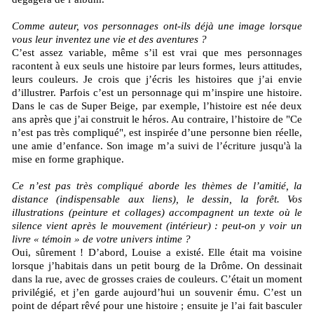
Comme auteur, vos personnages ont-ils déjà une image lorsque
vous leur inventez une vie et des aventures ?
C’est assez variable, même s’il est vrai que mes personnages
racontent à eux seuls une histoire par leurs formes, leurs attitudes,
leurs couleurs. Je crois que j’écris les histoires que j’ai envie
d’illustrer. Parfois c’est un personnage qui m’inspire une histoire.
Dans le cas de Super Beige, par exemple, l’histoire est née deux
ans après que j’ai construit le héros. Au contraire, l’histoire de "Ce
n’est pas très compliqué", est inspirée d’une personne bien réelle,
une amie d’enfance. Son image m’a suivi de l’écriture jusqu'à la
mise en forme graphique.
Ce n’est pas très compliqué aborde les thèmes de l’amitié, la
distance (indispensable aux liens), le dessin, la forêt. Vos
illustrations (peinture et collages) accompagnent un texte où le
silence vient après le mouvement (intérieur) : peut-on y voir un
livre « témoin » de votre univers intime ?
Oui, sûrement ! D’abord, Louise a existé. Elle était ma voisine
lorsque j’habitais dans un petit bourg de la Drôme. On dessinait
dans la rue, avec de grosses craies de couleurs. C’était un moment
privilégié, et j’en garde aujourd’hui un souvenir ému. C’est un
point de départ rêvé pour une histoire ; ensuite je l’ai fait basculer