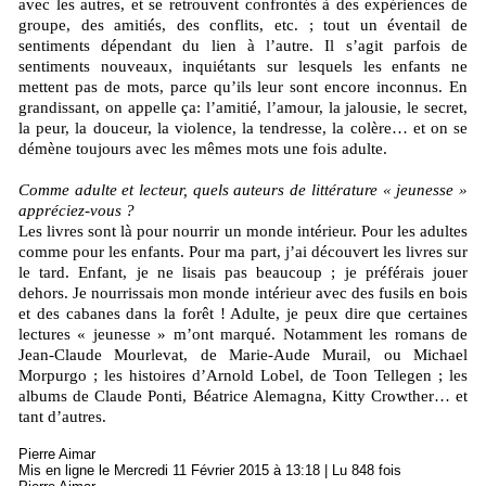
avec les autres, et se retrouvent confrontés à des expériences de
groupe, des amitiés, des conflits, etc. ; tout un éventail de
sentiments dépendant du lien à l’autre. Il s’agit parfois de
sentiments nouveaux, inquiétants sur lesquels les enfants ne
mettent pas de mots, parce qu’ils leur sont encore inconnus. En
grandissant, on appelle ça: l’amitié, l’amour, la jalousie, le secret,
la peur, la douceur, la violence, la tendresse, la colère… et on se
démène toujours avec les mêmes mots une fois adulte.
Comme adulte et lecteur, quels auteurs de littérature « jeunesse »
appréciez-vous ?
Les livres sont là pour nourrir un monde intérieur. Pour les adultes
comme pour les enfants. Pour ma part, j’ai découvert les livres sur
le tard. Enfant, je ne lisais pas beaucoup ; je préférais jouer
dehors. Je nourrissais mon monde intérieur avec des fusils en bois
et des cabanes dans la forêt ! Adulte, je peux dire que certaines
lectures « jeunesse » m’ont marqué. Notamment les romans de
Jean-Claude Mourlevat, de Marie-Aude Murail, ou Michael
Morpurgo ; les histoires d’Arnold Lobel, de Toon Tellegen ; les
albums de Claude Ponti, Béatrice Alemagna, Kitty Crowther… et
tant d’autres.
Pierre Aimar
Mis en ligne le Mercredi 11 Février 2015 à 13:18 | Lu 848 fois