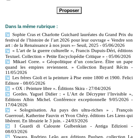
Dans la même rubrique :
Sophie Cras et Charlotte Guichard lauréates du Grand Prix du
festival de l’histoire de l’art 2026 pour leur ouvrage « Vendre son
art : de la Renaissance à nos jours »- Seuil, 2025
- 05/06/2026
« L'art de la guerre culturelle », Francis Dupuis-Déri, éditions
Textuel. Collection « Petite Encyclopédie Critique »
- 05/06/2026
Mikael Corre. « Géopolitique d’un conclave. Élire un pape
quand les empires reviennent. » Collection Bayard Récits
-
11/05/2026
Les frères Gioli et la peinture à Pise entre 1800 et 1900. Felici
Editore
- 08/05/2026
« OX : Peinture libre ». Éditions Skira
- 27/04/2026
Gordes. Yaguel Didier : « L’Art de Décrypter l’Invisible »,
Editions Albin Michel. Conférence exceptionnelle 9/05/2026
-
17/04/2026
« Solognisation. Au pays des ultra-riches » . François
Guerroué, Katherine Fauvin et Yvon Chéry. éditions Les Liens qui
libèrent. En librairie le 3 juin.
- 24/03/2026
I Guardi di Calouste Gulbenkian - Antiga Edizioni
-
08/03/2026
Yawara, Rodrigo Leão aux éditions Paulsen, collection La