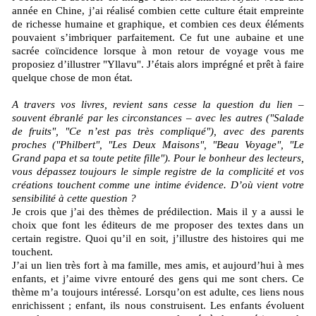
année en Chine, j’ai réalisé combien cette culture était empreinte
de richesse humaine et graphique, et combien ces deux éléments
pouvaient s’imbriquer parfaitement. Ce fut une aubaine et une
sacrée coïncidence lorsque à mon retour de voyage vous me
proposiez d’illustrer "Yllavu". J’étais alors imprégné et prêt à faire
quelque chose de mon état.
A travers vos livres, revient sans cesse la question du lien –
souvent ébranlé par les circonstances – avec les autres ("Salade
de fruits", "Ce n’est pas très compliqué"), avec des parents
proches ("Philbert", "Les Deux Maisons", "Beau Voyage", "Le
Grand papa et sa toute petite fille"). Pour le bonheur des lecteurs,
vous dépassez toujours le simple registre de la complicité et vos
créations touchent comme une intime évidence. D’où vient votre
sensibilité à cette question ?
Je crois que j’ai des thèmes de prédilection. Mais il y a aussi le
choix que font les éditeurs de me proposer des textes dans un
certain registre. Quoi qu’il en soit, j’illustre des histoires qui me
touchent.
J’ai un lien très fort à ma famille, mes amis, et aujourd’hui à mes
enfants, et j’aime vivre entouré des gens qui me sont chers. Ce
thème m’a toujours intéressé. Lorsqu’on est adulte, ces liens nous
enrichissent ; enfant, ils nous construisent. Les enfants évoluent