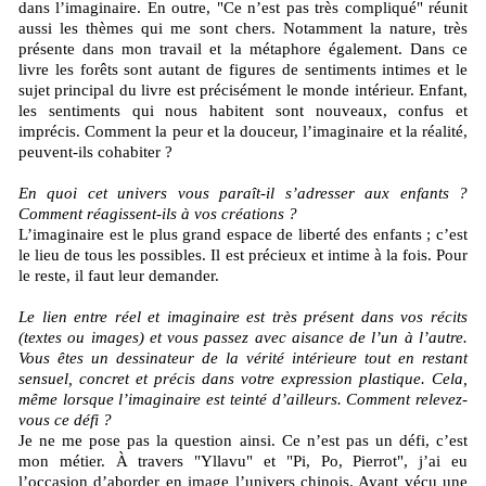
dans l’imaginaire. En outre, "Ce n’est pas très compliqué" réunit
aussi les thèmes qui me sont chers. Notamment la nature, très
présente dans mon travail et la métaphore également. Dans ce
livre les forêts sont autant de figures de sentiments intimes et le
sujet principal du livre est précisément le monde intérieur. Enfant,
les sentiments qui nous habitent sont nouveaux, confus et
imprécis. Comment la peur et la douceur, l’imaginaire et la réalité,
peuvent-ils cohabiter ?
En quoi cet univers vous paraît-il s’adresser aux enfants ?
Comment réagissent-ils à vos créations ?
L’imaginaire est le plus grand espace de liberté des enfants ; c’est
le lieu de tous les possibles. Il est précieux et intime à la fois. Pour
le reste, il faut leur demander.
Le lien entre réel et imaginaire est très présent dans vos récits
(textes ou images) et vous passez avec aisance de l’un à l’autre.
Vous êtes un dessinateur de la vérité intérieure tout en restant
sensuel, concret et précis dans votre expression plastique. Cela,
même lorsque l’imaginaire est teinté d’ailleurs. Comment relevez-
vous ce défi ?
Je ne me pose pas la question ainsi. Ce n’est pas un défi, c’est
mon métier. À travers "Yllavu" et "Pi, Po, Pierrot", j’ai eu
l’occasion d’aborder en image l’univers chinois. Ayant vécu une